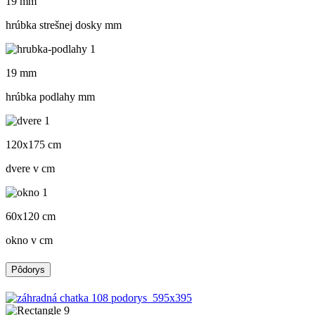
19 mm
hrúbka strešnej dosky mm
19 mm
hrúbka podlahy mm
120x175 cm
dvere v cm
60x120 cm
okno v cm
Pôdorys