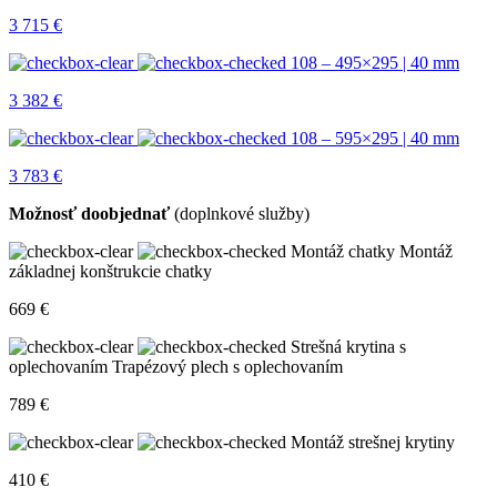
3 715
€
108 – 495×295 | 40 mm
3 382
€
108 – 595×295 | 40 mm
3 783
€
Možnosť doobjednať
(doplnkové služby)
Montáž chatky
Montáž
základnej konštrukcie chatky
669
€
Strešná krytina s
oplechovaním
Trapézový plech s oplechovaním
789
€
Montáž strešnej krytiny
410
€