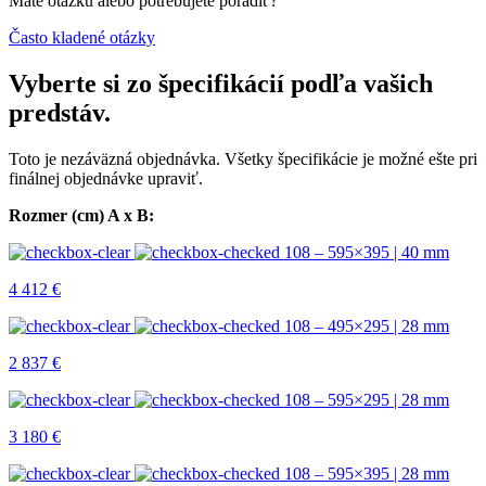
Máte otázku alebo potrebujete poradiť?
Často kladené otázky
Vyberte si zo špecifikácií podľa vašich
predstáv.
Toto je nezáväzná objednávka. Všetky špecifikácie je možné ešte pri
finálnej objednávke upraviť.
Rozmer (cm) A x B:
108 – 595×395 | 40 mm
4 412
€
108 – 495×295 | 28 mm
2 837
€
108 – 595×295 | 28 mm
3 180
€
108 – 595×395 | 28 mm