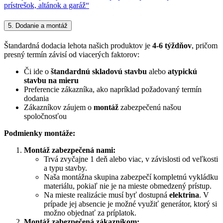
prístrešok, altánok a garáž“
5. Dodanie a montáž
Štandardná dodacia lehota našich produktov je
4-6 týždňov
, pričom
presný termín závisí od viacerých faktorov:
Či ide o
štandardnú skladovú stavbu
alebo
atypickú
stavbu na mieru
Preferencie zákazníka, ako napríklad požadovaný termín
dodania
Zákazníkov záujem o
montáž
zabezpečenú našou
spoločnosťou
Podmienky montáže:
Montáž zabezpečená nami:
Trvá zvyčajne 1 deň alebo viac, v závislosti od veľkosti
a typu stavby.
Naša montážna skupina zabezpečí kompletnú vykládku
materiálu, pokiaľ nie je na mieste obmedzený prístup.
Na mieste realizácie musí byť dostupná
elektrina
. V
prípade jej absencie je možné využiť generátor, ktorý si
možno objednať za príplatok.
Montáž zabezpečená zákazníkom: