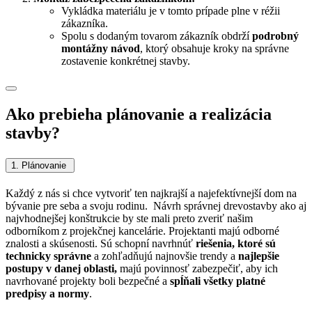
Vykládka materiálu je v tomto prípade plne v réžii
zákazníka.
Spolu s dodaným tovarom zákazník obdrží
podrobný
montážny návod
, ktorý obsahuje kroky na správne
zostavenie konkrétnej stavby.
Ako prebieha plánovanie a realizácia
stavby?
1. Plánovanie
Každý z nás si chce vytvoriť ten najkrajší a najefektívnejší dom na
bývanie pre seba a svoju rodinu. Návrh správnej drevostavby ako aj
najvhodnejšej konštrukcie by ste mali preto zveriť našim
odborníkom z projekčnej kancelárie.
Projektanti majú odborné
znalosti a skúsenosti. Sú schopní navrhnúť
riešenia, ktoré sú
technicky správne
a zohľadňujú najnovšie trendy a
najlepšie
postupy v danej oblasti,
majú povinnosť zabezpečiť, aby ich
navrhované projekty boli bezpečné a
spĺňali všetky platné
predpisy a normy
.