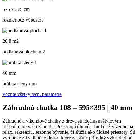
575 x 375 cm
rozmer bez výpustov
20,8 m2
podlahová plocha m
2
40 mm
hrúbka steny mm
Pozrite všetky tech. parametre
Záhradná chatka 108 – 595×395 | 40 mm
Záhradné a víkendové chatky z dreva sú ideálnym štýlovým
riešením pre vašu záhradu. Poskytujú útulné a funkčné zázemie na
relax, rekreáciu, sezónne bývanie, či slúžia ako úložné priestory. Sú
vyrobené z kvalitného dreva, ktoré zaisťuje prírodný vzhľad, dlhú