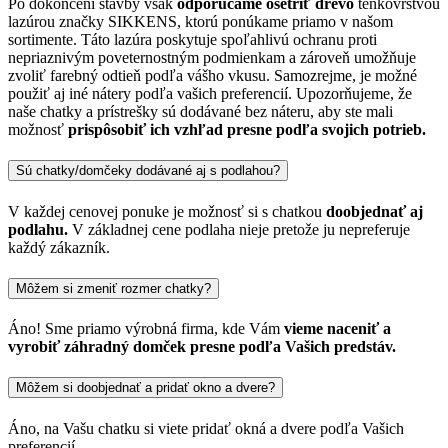
Po dokončení stavby však
odporúčame ošetriť drevo
tenkovrstvou
lazúrou značky SIKKENS, ktorú ponúkame priamo v našom
sortimente. Táto lazúra poskytuje spoľahlivú ochranu proti
nepriaznivým poveternostným podmienkam a zároveň umožňuje
zvoliť farebný odtieň podľa vášho vkusu. Samozrejme, je možné
použiť aj iné nátery podľa vašich preferencií. Upozorňujeme, že
naše chatky a prístrešky sú dodávané bez náteru, aby ste mali
možnosť
prispôsobiť ich vzhľad presne podľa svojich potrieb.
Sú chatky/domčeky dodávané aj s podlahou?
V každej cenovej ponuke je možnosť si s chatkou
doobjednať aj
podlahu.
V základnej cene podlaha nieje pretože ju nepreferuje
každý zákazník.
Môžem si zmeniť rozmer chatky?
Áno! Sme priamo výrobná firma, kde Vám
vieme naceniť a
vyrobiť záhradný domček presne podľa Vašich predstáv.
Môžem si doobjednať a pridať okno a dvere?
Áno, na Vašu chatku si viete pridať okná a dvere podľa Vašich
preferencií.