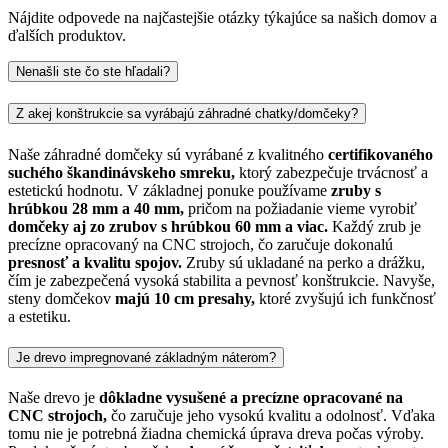
Nájdite odpovede na najčastejšie otázky týkajúce sa našich domov a
ďalších produktov.
Nenašli ste čo ste hľadali?
Z akej konštrukcie sa vyrábajú záhradné chatky/domčeky?
Naše záhradné domčeky sú vyrábané z kvalitného
certifikovaného
suchého škandinávskeho smreku,
ktorý zabezpečuje trvácnosť a
estetickú hodnotu. V základnej ponuke používame
zruby s
hrúbkou 28 mm a 40 mm,
pričom na požiadanie vieme vyrobiť
domčeky aj zo zrubov s hrúbkou 60 mm a viac.
Každý zrub je
precízne opracovaný na CNC strojoch, čo zaručuje dokonalú
presnosť a kvalitu spojov.
Zruby sú ukladané na perko a drážku,
čím je zabezpečená vysoká stabilita a pevnosť konštrukcie. Navyše,
steny domčekov
majú 10 cm presahy,
ktoré zvyšujú ich funkčnosť
a estetiku.
Je drevo impregnované základným náterom?
Naše drevo je
dôkladne vysušené a precízne opracované na
CNC strojoch,
čo zaručuje jeho vysokú kvalitu a odolnosť. Vďaka
tomu nie je potrebná žiadna chemická úprava dreva počas výroby.