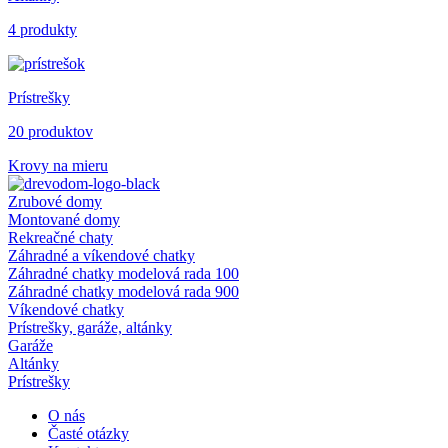
4 produkty
Prístrešky
20 produktov
Krovy na mieru
Zrubové domy
Montované domy
Rekreačné chaty
Záhradné a víkendové chatky
Záhradné chatky modelová rada 100
Záhradné chatky modelová rada 900
Víkendové chatky
Prístrešky, garáže, altánky
Garáže
Altánky
Prístrešky
O nás
Časté otázky