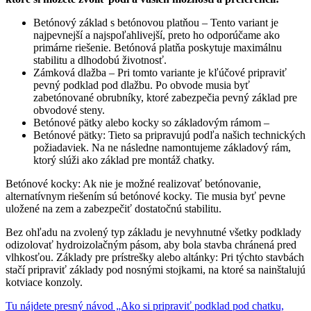
Betónový základ s betónovou platňou – Tento variant je
najpevnejší a najspoľahlivejší, preto ho odporúčame ako
primárne riešenie. Betónová platňa poskytuje maximálnu
stabilitu a dlhodobú životnosť.
Zámková dlažba – Pri tomto variante je kľúčové pripraviť
pevný podklad pod dlažbu. Po obvode musia byť
zabetónované obrubníky, ktoré zabezpečia pevný základ pre
obvodové steny.
Betónové pätky alebo kocky so základovým rámom –
Betónové pätky: Tieto sa pripravujú podľa našich technických
požiadaviek. Na ne následne namontujeme základový rám,
ktorý slúži ako základ pre montáž chatky.
Betónové kocky: Ak nie je možné realizovať betónovanie,
alternatívnym riešením sú betónové kocky. Tie musia byť pevne
uložené na zem a zabezpečiť dostatočnú stabilitu.
Bez ohľadu na zvolený typ základu je nevyhnutné všetky podklady
odizolovať hydroizolačným pásom, aby bola stavba chránená pred
vlhkosťou. Základy pre prístrešky alebo altánky: Pri týchto stavbách
stačí pripraviť základy pod nosnými stojkami, na ktoré sa nainštalujú
kotviace konzoly.
Tu nájdete presný návod „Ako si pripraviť podklad pod chatku,