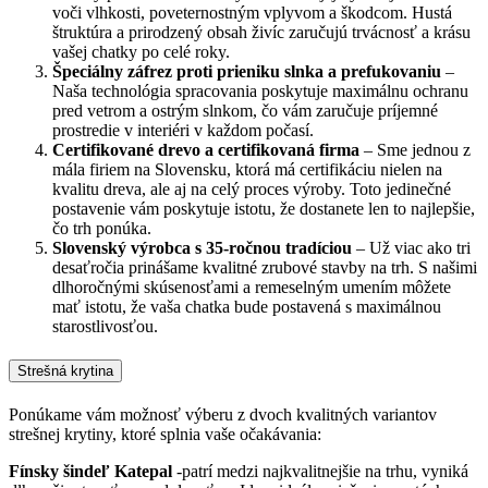
voči vlhkosti, poveternostným vplyvom a škodcom. Hustá
štruktúra a prirodzený obsah živíc zaručujú trvácnosť a krásu
vašej chatky po celé roky.
Špeciálny záfrez proti prieniku slnka a prefukovaniu
–
Naša technológia spracovania poskytuje maximálnu ochranu
pred vetrom a ostrým slnkom, čo vám zaručuje príjemné
prostredie v interiéri v každom počasí.
Certifikované drevo a certifikovaná firma
– Sme jednou z
mála firiem na Slovensku, ktorá má certifikáciu nielen na
kvalitu dreva, ale aj na celý proces výroby. Toto jedinečné
postavenie vám poskytuje istotu, že dostanete len to najlepšie,
čo trh ponúka.
Slovenský výrobca s 35-ročnou tradíciou
– Už viac ako tri
desaťročia prinášame kvalitné zrubové stavby na trh. S našimi
dlhoročnými skúsenosťami a remeselným umením môžete
mať istotu, že vaša chatka bude postavená s maximálnou
starostlivosťou.
Strešná krytina
Ponúkame vám možnosť výberu z dvoch kvalitných variantov
strešnej krytiny, ktoré splnia vaše očakávania:
Fínsky šindeľ Katepal
-patrí medzi najkvalitnejšie na trhu, vyniká