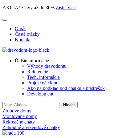
AKCIA! zľavy až do 30%
Zistiť viac
O nás
Časté otázky
Kontakt
Ďalšie informácie
Výhody drevodomu
Referencie
Tech. informácie
Projekčná činnosť
Ako na podklad pod chatku a prístrešok
Development
Search
Hľadať
for:
Zrubové domy
Montované domy
Rekreačné chaty
Záhradné a víkendové chatky