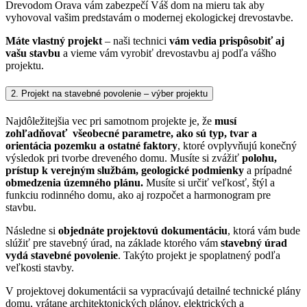
Drevodom Orava vám zabezpečí Váš dom na mieru tak aby
vyhovoval vašim predstavám o modernej ekologickej drevostavbe.
Máte vlastný projekt
– naši technici
vám vedia prispôsobiť aj
vašu stavbu
a vieme vám vyrobiť drevostavbu aj podľa vášho
projektu.
2. Projekt na stavebné povolenie – výber projektu
Najdôležitejšia vec pri samotnom projekte je, že
musí
zohľadňovať všeobecné parametre, ako sú typ, tvar a
orientácia pozemku a ostatné faktory
, ktoré ovplyvňujú konečný
výsledok pri tvorbe dreveného domu.
Musíte si zvážiť
polohu,
prístup k verejným službám, geologické podmienky
a prípadné
obmedzenia územného plánu.
Musíte si určiť veľkosť, štýl a
funkciu rodinného domu, ako aj rozpočet a harmonogram pre
stavbu.
Následne si
objednáte projektovú dokumentáciu
, ktorá vám bude
slúžiť pre stavebný úrad, na základe ktorého vám
stavebný úrad
vydá stavebné povolenie
. Takýto projekt je spoplatnený podľa
veľkosti stavby.
V projektovej dokumentácii sa vypracúvajú detailné technické plány
domu, vrátane architektonických plánov, elektrických a