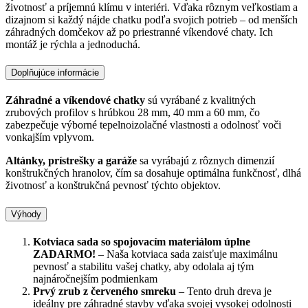
životnosť a príjemnú klímu v interiéri. Vďaka rôznym veľkostiam a
dizajnom si každý nájde chatku podľa svojich potrieb – od menších
záhradných domčekov až po priestranné víkendové chaty. Ich
montáž je rýchla a jednoduchá.
Doplňujúce informácie
Záhradné a víkendové chatky
sú vyrábané z kvalitných
zrubových profilov s hrúbkou 28 mm, 40 mm a 60 mm, čo
zabezpečuje výborné tepelnoizolačné vlastnosti a odolnosť voči
vonkajším vplyvom.
Altánky, prístrešky a garáže
sa vyrábajú z rôznych dimenzií
konštrukčných hranolov, čím sa dosahuje optimálna funkčnosť, dlhá
životnosť a konštrukčná pevnosť týchto objektov.
Výhody
Kotviaca sada so spojovacím materiálom úplne
ZADARMO!
– Naša kotviaca sada zaisťuje maximálnu
pevnosť a stabilitu vašej chatky, aby odolala aj tým
najnáročnejším podmienkam
Prvý zrub z červeného smreku
– Tento druh dreva je
ideálny pre záhradné stavby vďaka svojej vysokej odolnosti