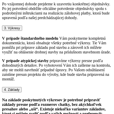
Po vzájomnej dohode prejdeme k uzavretiu konkrétnej objednávky.
Po jej potvrdení obdržíte oficiálne potvrdenie objednávky spolu s
podrobnými inštrukciami na realizáciu zálohovej platby, ktorá bude
upravená podľa našej predchádzajúcej dohody.
3. Výkresy
V prípade štandardného modelu
Vám poskytneme kompletnú
dokumentáciu, ktorá obsahuje všetky potrebné výkresy. Tie Vám
pomôžu pri príprave základu pod stavbu a zároveň ich môžete
využiť na ohlásenie drobnej stavby na príslušnom stavebnom úrade.
V prípade atypickej stavby
pripravíme výkresy presne podľa
dohodnutých detailov. Po vyhotovení Vám ich zašleme na kontrolu,
aby ste mohli navrhnúť prípadné úpravy. Po Vašom odsúhlasení
zaistíme presun projektu do výroby, kde bude stavba pripravená na
montáž.
4. Základy
Na základe poskytnutých výkresov je potrebné pripraviť
základy presne podľa rozmerov chatky, bez akýchkoľvek
presahov alebo „uší“. Existuje niekoľko variantov základov,
ktoré si môžete zvoliť podľa vašich možností a preferencií: