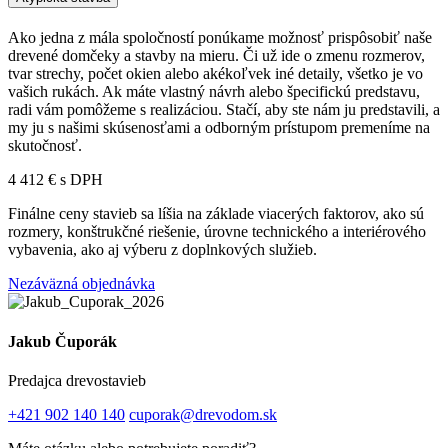
Ako jedna z mála spoločností ponúkame možnosť prispôsobiť naše
drevené domčeky a stavby na mieru. Či už ide o zmenu rozmerov,
tvar strechy, počet okien alebo akékoľvek iné detaily, všetko je vo
vašich rukách. Ak máte vlastný návrh alebo špecifickú predstavu,
radi vám pomôžeme s realizáciou. Stačí, aby ste nám ju predstavili, a
my ju s našimi skúsenosťami a odborným prístupom premeníme na
skutočnosť.
4 412 € s DPH
Finálne ceny stavieb sa líšia na základe viacerých faktorov, ako sú
rozmery, konštrukčné riešenie, úrovne technického a interiérového
vybavenia, ako aj výberu z doplnkových služieb.
Nezáväzná objednávka
Jakub Čuporák
Predajca drevostavieb
+421 902 140 140
cuporak@drevodom.sk