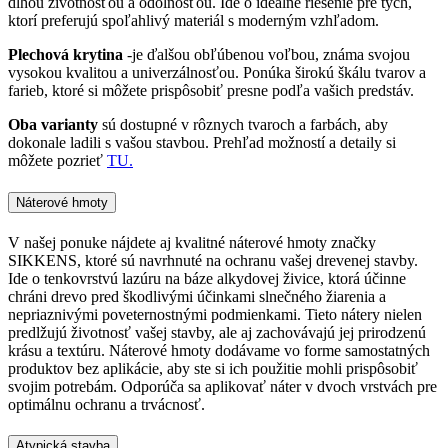
dlhou životnosťou a odolnosťou. Ide o ideálne riešenie pre tých,
ktorí preferujú spoľahlivý materiál s moderným vzhľadom.
Plechová krytina
-je ďalšou obľúbenou voľbou, známa svojou
vysokou kvalitou a univerzálnosťou. Ponúka širokú škálu tvarov a
farieb, ktoré si môžete prispôsobiť presne podľa vašich predstáv.
Oba varianty
sú dostupné v rôznych tvaroch a farbách, aby
dokonale ladili s vašou stavbou. Prehľad možností a detaily si
môžete pozrieť
TU.
Náterové hmoty
V našej ponuke nájdete aj kvalitné náterové hmoty značky
SIKKENS, ktoré sú navrhnuté na ochranu vašej drevenej stavby.
Ide o tenkovrstvú lazúru na báze alkydovej živice, ktorá účinne
chráni drevo pred škodlivými účinkami slnečného žiarenia a
nepriaznivými poveternostnými podmienkami. Tieto nátery nielen
predlžujú životnosť vašej stavby, ale aj zachovávajú jej prirodzenú
krásu a textúru. Náterové hmoty dodávame vo forme samostatných
produktov bez aplikácie, aby ste si ich použitie mohli prispôsobiť
svojim potrebám. Odporúča sa aplikovať náter v dvoch vrstvách pre
optimálnu ochranu a trvácnosť.
Atypická stavba