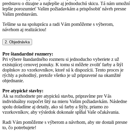
predstavu o dizajne a najlepšie aj jednoduchú skicu. Tá nám umožní
lepšie porozumieť Vašim požiadavkám a prispôsobiť návrh presne
Vašim predstavám.
Tešíme sa na spoluprácu a radi Vám pomôžeme s výberom,
návrhom aj realizáciou!
2. Objednávka
Pre štandardné rozmery:
Pri výbere štandardného rozmeru si jednoducho vyberiete z už
existujúcej cenovej ponuky. K tomu si môžete zvoliť farby a štýl
doplnkov zo vzorkovníkov, ktoré sú k dispozícii. Tento proces je
rýchly a pohodlný, pretože všetko je už pripravené na okamžité
objednanie.
Pre atypické stavby:
Ak sa rozhodnete pre atypickú stavbu, pripravíme pre Vás
individuálny rozpočet šitý na mieru Vašim požiadavkám. Následne
spolu doladíme aj detaily, ako sú farby a štýly, priamo zo
vzorkovníkov, aby výsledok dokonale spĺňal Vaše očakávania.
Radi Vám pomôžeme s výberom a návrhom, aby ste dostali presne
to, čo potrebujete!