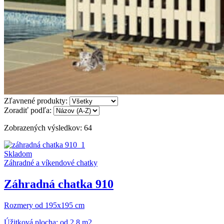
Zľavnené produkty:
Zoradiť podľa:
Zobrazených výsledkov: 64
Skladom
Záhradné a víkendové chatky
Záhradná chatka 910
Rozmery od 195x195 cm
Úžitková plocha: od 2,8 m2