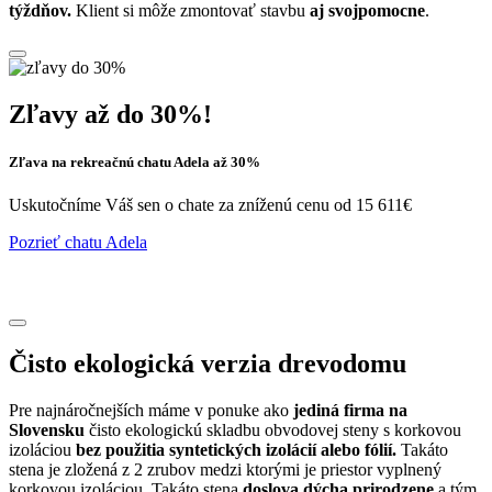
týždňov.
Klient si môže zmontovať stavbu
aj svojpomocne
.
Zľavy až do 30%!
Zľava na rekreačnú chatu Adela až 30%
Uskutočníme Váš sen o chate za zníženú cenu od 15 611€
Pozrieť chatu Adela
Čisto ekologická verzia drevodomu
Pre najnáročnejších máme v ponuke ako
jediná firma na
Slovensku
čisto ekologickú skladbu obvodovej steny s korkovou
izoláciou
bez použitia syntetických izolácií alebo fólií.
Takáto
stena je zložená z 2 zrubov medzi ktorými je priestor vyplnený
korkovou izoláciou. Takáto stena
doslova dýcha prirodzene
a tým