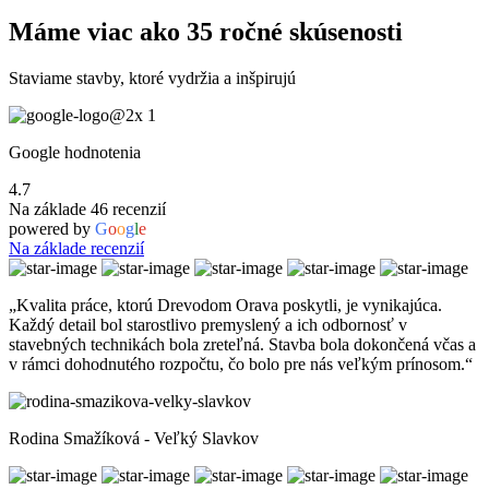
Máme viac ako 35 ročné skúsenosti
Staviame stavby, ktoré vydržia a inšpirujú
Google hodnotenia
4.7
Na základe 46 recenzií
powered by
G
o
o
g
l
e
Na základe
recenzií
„Kvalita práce, ktorú Drevodom Orava poskytli, je vynikajúca.
Každý detail bol starostlivo premyslený a ich odbornosť v
stavebných technikách bola zreteľná. Stavba bola dokončená včas a
v rámci dohodnutého rozpočtu, čo bolo pre nás veľkým prínosom.“
Rodina Smažíková - Veľký Slavkov