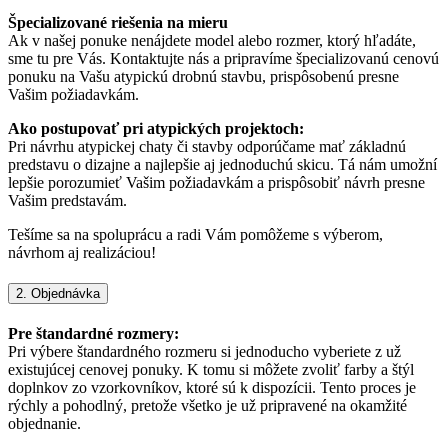
Špecializované riešenia na mieru
Ak v našej ponuke nenájdete model alebo rozmer, ktorý hľadáte,
sme tu pre Vás. Kontaktujte nás a pripravíme špecializovanú cenovú
ponuku na Vašu atypickú drobnú stavbu, prispôsobenú presne
Vašim požiadavkám.
Ako postupovať pri atypických projektoch:
Pri návrhu atypickej chaty či stavby odporúčame mať základnú
predstavu o dizajne a najlepšie aj jednoduchú skicu. Tá nám umožní
lepšie porozumieť Vašim požiadavkám a prispôsobiť návrh presne
Vašim predstavám.
Tešíme sa na spoluprácu a radi Vám pomôžeme s výberom,
návrhom aj realizáciou!
2. Objednávka
Pre štandardné rozmery:
Pri výbere štandardného rozmeru si jednoducho vyberiete z už
existujúcej cenovej ponuky. K tomu si môžete zvoliť farby a štýl
doplnkov zo vzorkovníkov, ktoré sú k dispozícii. Tento proces je
rýchly a pohodlný, pretože všetko je už pripravené na okamžité
objednanie.