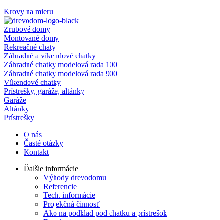
Krovy na mieru
Zrubové domy
Montované domy
Rekreačné chaty
Záhradné a víkendové chatky
Záhradné chatky modelová rada 100
Záhradné chatky modelová rada 900
Víkendové chatky
Prístrešky, garáže, altánky
Garáže
Altánky
Prístrešky
O nás
Časté otázky
Kontakt
Ďalšie informácie
Výhody drevodomu
Referencie
Tech. informácie
Projekčná činnosť
Ako na podklad pod chatku a prístrešok