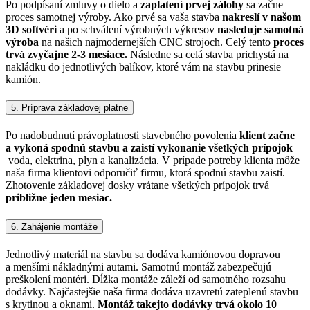
Po podpísaní zmluvy o dielo a
zaplatení prvej zálohy
sa začne
proces samotnej výroby. Ako prvé sa vaša stavba
nakreslí v našom
3D softvéri
a po schválení výrobných výkresov
nasleduje samotná
výroba
na našich najmodernejších CNC strojoch. Celý tento
proces
trvá zvyčajne 2-3 mesiace.
Následne sa celá stavba prichystá na
nakládku do jednotlivých balíkov, ktoré vám na stavbu prinesie
kamión.
5. Príprava základovej platne
Po nadobudnutí právoplatnosti stavebného povolenia
klient začne
a vykoná spodnú stavbu a zaistí vykonanie všetkých prípojok
–
voda, elektrina, plyn a kanalizácia. V prípade potreby klienta môže
naša firma klientovi odporučiť firmu, ktorá spodnú stavbu zaistí.
Zhotovenie základovej dosky vrátane všetkých prípojok trvá
približne jeden mesiac.
6. Zahájenie montáže
Jednotlivý materiál na stavbu sa dodáva kamiónovou dopravou
a menšími nákladnými autami. Samotnú montáž zabezpečujú
preškolení montéri. Dĺžka montáže záleží od samotného rozsahu
dodávky. Najčastejšie naša firma dodáva uzavretú zateplenú stavbu
s krytinou a oknami.
Montáž takejto dodávky trvá okolo 10