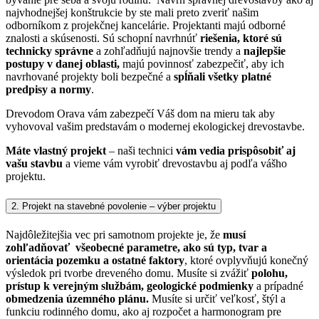
najvhodnejšej konštrukcie by ste mali preto zveriť našim
odborníkom z projekčnej kancelárie.
Projektanti majú odborné
znalosti a skúsenosti. Sú schopní navrhnúť
riešenia, ktoré sú
technicky správne
a zohľadňujú najnovšie trendy a
najlepšie
postupy v danej oblasti,
majú povinnosť zabezpečiť, aby ich
navrhované projekty boli bezpečné a
spĺňali všetky platné
predpisy a normy
.
Drevodom Orava vám zabezpečí Váš dom na mieru tak aby
vyhovoval vašim predstavám o modernej ekologickej drevostavbe.
Máte vlastný projekt
– naši technici
vám vedia prispôsobiť aj
vašu stavbu
a vieme vám vyrobiť drevostavbu aj podľa vášho
projektu.
2. Projekt na stavebné povolenie – výber projektu
Najdôležitejšia vec pri samotnom projekte je, že
musí
zohľadňovať všeobecné parametre, ako sú typ, tvar a
orientácia pozemku a ostatné faktory
, ktoré ovplyvňujú konečný
výsledok pri tvorbe dreveného domu.
Musíte si zvážiť
polohu,
prístup k verejným službám, geologické podmienky
a prípadné
obmedzenia územného plánu.
Musíte si určiť veľkosť, štýl a
funkciu rodinného domu, ako aj rozpočet a harmonogram pre