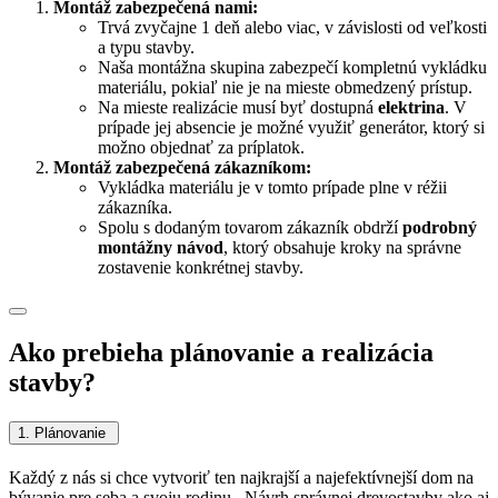
Montáž zabezpečená nami:
Trvá zvyčajne 1 deň alebo viac, v závislosti od veľkosti
a typu stavby.
Naša montážna skupina zabezpečí kompletnú vykládku
materiálu, pokiaľ nie je na mieste obmedzený prístup.
Na mieste realizácie musí byť dostupná
elektrina
. V
prípade jej absencie je možné využiť generátor, ktorý si
možno objednať za príplatok.
Montáž zabezpečená zákazníkom:
Vykládka materiálu je v tomto prípade plne v réžii
zákazníka.
Spolu s dodaným tovarom zákazník obdrží
podrobný
montážny návod
, ktorý obsahuje kroky na správne
zostavenie konkrétnej stavby.
Ako prebieha plánovanie a realizácia
stavby?
1. Plánovanie
Každý z nás si chce vytvoriť ten najkrajší a najefektívnejší dom na
bývanie pre seba a svoju rodinu. Návrh správnej drevostavby ako aj