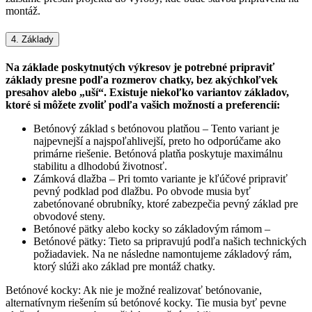
montáž.
4. Základy
Na základe poskytnutých výkresov je potrebné pripraviť
základy presne podľa rozmerov chatky, bez akýchkoľvek
presahov alebo „uší“. Existuje niekoľko variantov základov,
ktoré si môžete zvoliť podľa vašich možností a preferencií:
Betónový základ s betónovou platňou – Tento variant je
najpevnejší a najspoľahlivejší, preto ho odporúčame ako
primárne riešenie. Betónová platňa poskytuje maximálnu
stabilitu a dlhodobú životnosť.
Zámková dlažba – Pri tomto variante je kľúčové pripraviť
pevný podklad pod dlažbu. Po obvode musia byť
zabetónované obrubníky, ktoré zabezpečia pevný základ pre
obvodové steny.
Betónové pätky alebo kocky so základovým rámom –
Betónové pätky: Tieto sa pripravujú podľa našich technických
požiadaviek. Na ne následne namontujeme základový rám,
ktorý slúži ako základ pre montáž chatky.
Betónové kocky: Ak nie je možné realizovať betónovanie,
alternatívnym riešením sú betónové kocky. Tie musia byť pevne