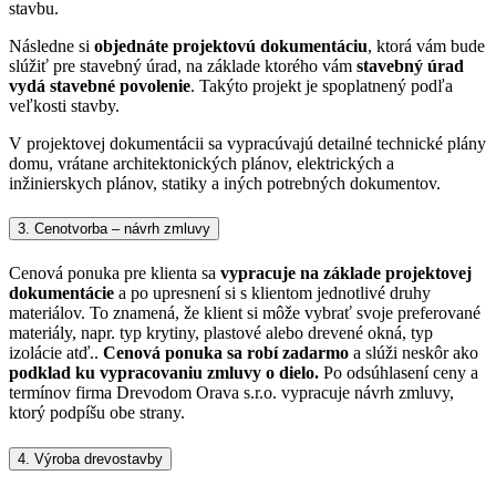
stavbu.
Následne si
objednáte projektovú dokumentáciu
, ktorá vám bude
slúžiť pre stavebný úrad, na základe ktorého vám
stavebný úrad
vydá stavebné povolenie
. Takýto projekt je spoplatnený podľa
veľkosti stavby.
V projektovej dokumentácii sa vypracúvajú detailné technické plány
domu, vrátane architektonických plánov, elektrických a
inžinierskych plánov, statiky a iných potrebných dokumentov.
3. Cenotvorba – návrh zmluvy
Cenová ponuka pre klienta sa
vypracuje na základe projektovej
dokumentácie
a po upresnení si s klientom jednotlivé druhy
materiálov. To znamená, že klient si môže vybrať svoje preferované
materiály, napr. typ krytiny, plastové alebo drevené okná, typ
izolácie atď..
Cenová ponuka sa robí zadarmo
a slúži neskôr ako
podklad ku vypracovaniu zmluvy o dielo.
Po odsúhlasení ceny a
termínov firma Drevodom Orava s.r.o. vypracuje návrh zmluvy,
ktorý podpíšu obe strany.
4. Výroba drevostavby