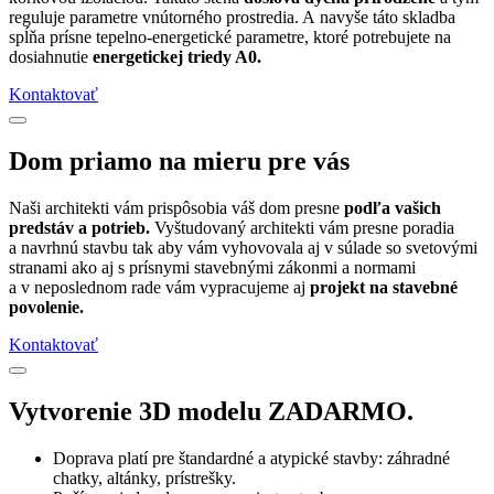
reguluje parametre vnútorného prostredia. A navyše táto skladba
spĺňa prísne tepelno-energetické parametre, ktoré potrebujete na
dosiahnutie
energetickej triedy A0.
Kontaktovať
Dom priamo na mieru pre vás
Naši architekti vám prispôsobia váš dom presne
podľa vašich
predstáv a potrieb.
Vyštudovaný architekti vám presne poradia
a navrhnú stavbu tak aby vám vyhovovala aj v súlade so svetovými
stranami ako aj s prísnymi stavebnými zákonmi a normami
a v neposlednom rade vám vypracujeme aj
projekt na stavebné
povolenie.
Kontaktovať
Vytvorenie 3D modelu ZADARMO.
Doprava platí pre štandardné a atypické stavby: záhradné
chatky, altánky, prístrešky.