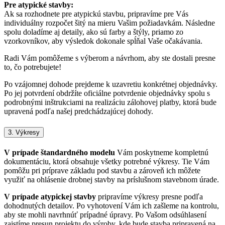
Pre atypické stavby:
Ak sa rozhodnete pre atypickú stavbu, pripravíme pre Vás
individuálny rozpočet šitý na mieru Vašim požiadavkám. Následne
spolu doladíme aj detaily, ako sú farby a štýly, priamo zo
vzorkovníkov, aby výsledok dokonale spĺňal Vaše očakávania.
Radi Vám pomôžeme s výberom a návrhom, aby ste dostali presne
to, čo potrebujete!
Po vzájomnej dohode prejdeme k uzavretiu konkrétnej objednávky.
Po jej potvrdení obdržíte oficiálne potvrdenie objednávky spolu s
podrobnými inštrukciami na realizáciu zálohovej platby, ktorá bude
upravená podľa našej predchádzajúcej dohody.
3. Výkresy
V prípade štandardného modelu
Vám poskytneme kompletnú
dokumentáciu, ktorá obsahuje všetky potrebné výkresy. Tie Vám
pomôžu pri príprave základu pod stavbu a zároveň ich môžete
využiť na ohlásenie drobnej stavby na príslušnom stavebnom úrade.
V prípade atypickej stavby
pripravíme výkresy presne podľa
dohodnutých detailov. Po vyhotovení Vám ich zašleme na kontrolu,
aby ste mohli navrhnúť prípadné úpravy. Po Vašom odsúhlasení
zaistíme presun projektu do výroby, kde bude stavba pripravená na