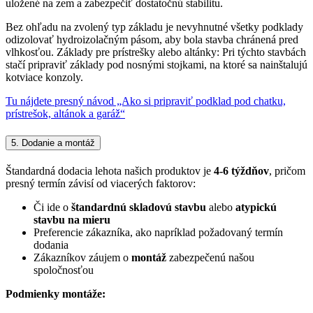
uložené na zem a zabezpečiť dostatočnú stabilitu.
Bez ohľadu na zvolený typ základu je nevyhnutné všetky podklady
odizolovať hydroizolačným pásom, aby bola stavba chránená pred
vlhkosťou. Základy pre prístrešky alebo altánky: Pri týchto stavbách
stačí pripraviť základy pod nosnými stojkami, na ktoré sa nainštalujú
kotviace konzoly.
Tu nájdete presný návod „Ako si pripraviť podklad pod chatku,
prístrešok, altánok a garáž“
5. Dodanie a montáž
Štandardná dodacia lehota našich produktov je
4-6 týždňov
, pričom
presný termín závisí od viacerých faktorov:
Či ide o
štandardnú skladovú stavbu
alebo
atypickú
stavbu na mieru
Preferencie zákazníka, ako napríklad požadovaný termín
dodania
Zákazníkov záujem o
montáž
zabezpečenú našou
spoločnosťou
Podmienky montáže: