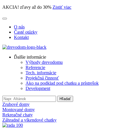
AKCIA! zľavy až do 30%
Zistiť viac
O nás
Časté otázky
Kontakt
Ďalšie informácie
Výhody drevodomu
Referencie
Tech. informácie
Projekčná činnosť
Ako na podklad pod chatku a prístrešok
Development
Search
Hľadať
for:
Zrubové domy
Montované domy
Rekreačné chaty
Záhradné a víkendové chatky