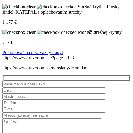
Strešná krytina
Fínsky
šindeľ KATEPAL s oplechovaním strechy
1 177
€
Montáž strešnej krytiny
717
€
Pokračovať na nezáväzný dopyt
https://www.drevodom.sk/?page_id=3
https://www.drevodom.sk/odoslany-formular