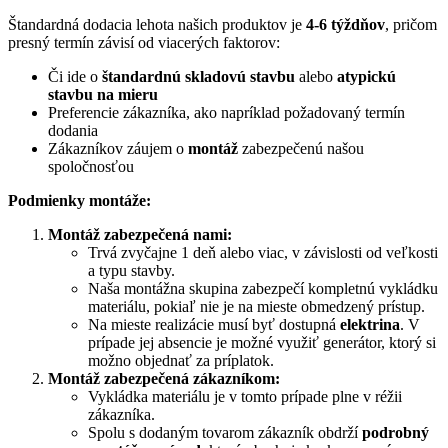
Štandardná dodacia lehota našich produktov je
4-6 týždňov
, pričom
presný termín závisí od viacerých faktorov:
Či ide o
štandardnú skladovú stavbu
alebo
atypickú
stavbu na mieru
Preferencie zákazníka, ako napríklad požadovaný termín
dodania
Zákazníkov záujem o
montáž
zabezpečenú našou
spoločnosťou
Podmienky montáže:
Montáž zabezpečená nami:
Trvá zvyčajne 1 deň alebo viac, v závislosti od veľkosti
a typu stavby.
Naša montážna skupina zabezpečí kompletnú vykládku
materiálu, pokiaľ nie je na mieste obmedzený prístup.
Na mieste realizácie musí byť dostupná
elektrina
. V
prípade jej absencie je možné využiť generátor, ktorý si
možno objednať za príplatok.
Montáž zabezpečená zákazníkom:
Vykládka materiálu je v tomto prípade plne v réžii
zákazníka.
Spolu s dodaným tovarom zákazník obdrží
podrobný