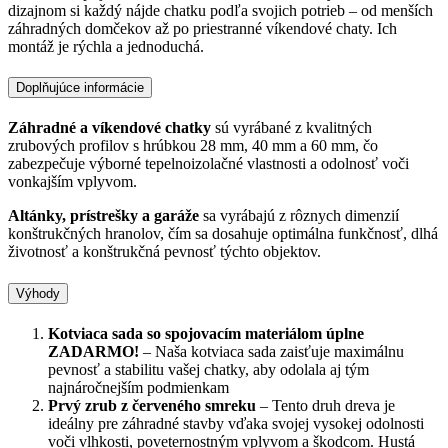
dizajnom si každý nájde chatku podľa svojich potrieb – od menších
záhradných domčekov až po priestranné víkendové chaty. Ich
montáž je rýchla a jednoduchá.
Doplňujúce informácie
Záhradné a víkendové chatky
sú vyrábané z kvalitných
zrubových profilov s hrúbkou 28 mm, 40 mm a 60 mm, čo
zabezpečuje výborné tepelnoizolačné vlastnosti a odolnosť voči
vonkajším vplyvom.
Altánky, prístrešky a garáže
sa vyrábajú z rôznych dimenzií
konštrukčných hranolov, čím sa dosahuje optimálna funkčnosť, dlhá
životnosť a konštrukčná pevnosť týchto objektov.
Výhody
Kotviaca sada so spojovacím materiálom úplne
ZADARMO!
– Naša kotviaca sada zaisťuje maximálnu
pevnosť a stabilitu vašej chatky, aby odolala aj tým
najnáročnejším podmienkam
Prvý zrub z červeného smreku
– Tento druh dreva je
ideálny pre záhradné stavby vďaka svojej vysokej odolnosti
voči vlhkosti, poveternostným vplyvom a škodcom. Hustá