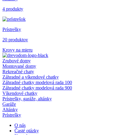
4 produkty
Prístrešky
20 produktov
Krovy na mieru
Zrubové domy
Montované domy
Rekreačné chaty
Záhradné a víkendové chatky
Záhradné chatky modelová rada 100
Záhradné chatky modelová rada 900
Víkendové chatky
Prístrešky, garáže, altánky
Garáže
Altánky
Prístrešky
O nás
Časté otázky