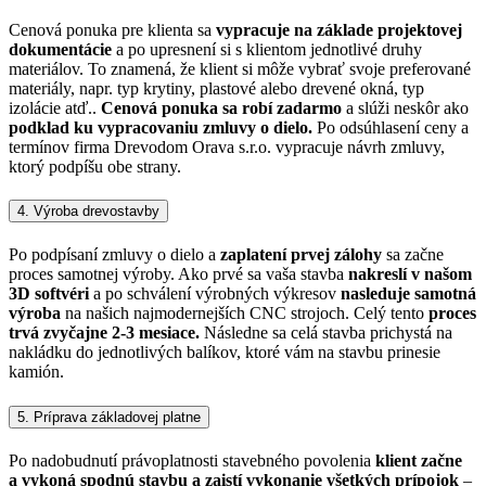
Cenová ponuka pre klienta sa
vypracuje na základe projektovej
dokumentácie
a po upresnení si s klientom jednotlivé druhy
materiálov. To znamená, že klient si môže vybrať svoje preferované
materiály, napr. typ krytiny, plastové alebo drevené okná, typ
izolácie atď..
Cenová ponuka sa robí zadarmo
a slúži neskôr ako
podklad ku vypracovaniu zmluvy o dielo.
Po odsúhlasení ceny a
termínov firma Drevodom Orava s.r.o. vypracuje návrh zmluvy,
ktorý podpíšu obe strany.
4. Výroba drevostavby
Po podpísaní zmluvy o dielo a
zaplatení prvej zálohy
sa začne
proces samotnej výroby. Ako prvé sa vaša stavba
nakreslí v našom
3D softvéri
a po schválení výrobných výkresov
nasleduje samotná
výroba
na našich najmodernejších CNC strojoch. Celý tento
proces
trvá zvyčajne 2-3 mesiace.
Následne sa celá stavba prichystá na
nakládku do jednotlivých balíkov, ktoré vám na stavbu prinesie
kamión.
5. Príprava základovej platne
Po nadobudnutí právoplatnosti stavebného povolenia
klient začne
a vykoná spodnú stavbu a zaistí vykonanie všetkých prípojok
–