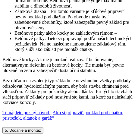
primárne riešenie. Betónová platňa poskytuje maximálnu
stabilitu a dlhodobú životnosť.
Zámková dlažba – Pri tomto variante je kľúčové pripraviť
pevný podklad pod dlažbu. Po obvode musia byť
zabetónované obrubníky, ktoré zabezpečia pevný základ pre
obvodové steny.
Betónové pätky alebo kocky so základovým rámom –
Betónové pätky: Tieto sa pripravujú podľa našich technických
požiadaviek. Na ne následne namontujeme základový rám,
ktorý slúži ako základ pre montáž chatky.
Betónové kocky: Ak nie je možné realizovať betónovanie,
alternatívnym riešením sú betónové kocky. Tie musia byť pevne
uložené na zem a zabezpečiť dostatočnú stabilitu.
Bez ohľadu na zvolený typ základu je nevyhnutné všetky podklady
odizolovať hydroizolačným pásom, aby bola stavba chránená pred
vlhkosťou. Základy pre prístrešky alebo altánky: Pri týchto stavbách
stačí pripraviť základy pod nosnými stojkami, na ktoré sa nainštalujú
kotviace konzoly.
Tu nájdete presný návod „Ako si pripraviť podklad pod chatku,
prístrešok, altánok a garáž“
5. Dodanie a montáž