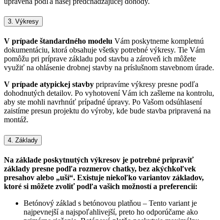
upravená podľa našej predchádzajúcej dohody.
3. Výkresy
V prípade štandardného modelu
Vám poskytneme kompletnú
dokumentáciu, ktorá obsahuje všetky potrebné výkresy. Tie Vám
pomôžu pri príprave základu pod stavbu a zároveň ich môžete
využiť na ohlásenie drobnej stavby na príslušnom stavebnom úrade.
V prípade atypickej stavby
pripravíme výkresy presne podľa
dohodnutých detailov. Po vyhotovení Vám ich zašleme na kontrolu,
aby ste mohli navrhnúť prípadné úpravy. Po Vašom odsúhlasení
zaistíme presun projektu do výroby, kde bude stavba pripravená na
montáž.
4. Základy
Na základe poskytnutých výkresov je potrebné pripraviť
základy presne podľa rozmerov chatky, bez akýchkoľvek
presahov alebo „uší“. Existuje niekoľko variantov základov,
ktoré si môžete zvoliť podľa vašich možností a preferencií:
Betónový základ s betónovou platňou – Tento variant je
najpevnejší a najspoľahlivejší, preto ho odporúčame ako