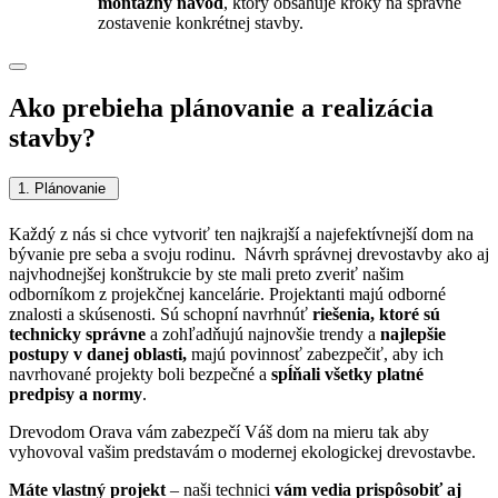
montážny návod
, ktorý obsahuje kroky na správne
zostavenie konkrétnej stavby.
Ako prebieha plánovanie a realizácia
stavby?
1. Plánovanie
Každý z nás si chce vytvoriť ten najkrajší a najefektívnejší dom na
bývanie pre seba a svoju rodinu. Návrh správnej drevostavby ako aj
najvhodnejšej konštrukcie by ste mali preto zveriť našim
odborníkom z projekčnej kancelárie.
Projektanti majú odborné
znalosti a skúsenosti. Sú schopní navrhnúť
riešenia, ktoré sú
technicky správne
a zohľadňujú najnovšie trendy a
najlepšie
postupy v danej oblasti,
majú povinnosť zabezpečiť, aby ich
navrhované projekty boli bezpečné a
spĺňali všetky platné
predpisy a normy
.
Drevodom Orava vám zabezpečí Váš dom na mieru tak aby
vyhovoval vašim predstavám o modernej ekologickej drevostavbe.
Máte vlastný projekt
– naši technici
vám vedia prispôsobiť aj