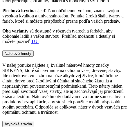
ktorí preferujú spoľahlivý materiál s moderným vzhľadom.
Plechová krytina
-je ďalšou obľúbenou voľbou, známa svojou
vysokou kvalitou a univerzálnosťou. Ponúka širokú škálu tvarov a
farieb, ktoré si môžete prispôsobiť presne podľa vašich predstáv.
Oba varianty
sú dostupné v rôznych tvaroch a farbách, aby
dokonale ladili s vašou stavbou. Prehľad možností a detaily si
môžete pozrieť
TU.
Náterové hmoty
V našej ponuke nájdete aj kvalitné náterové hmoty značky
SIKKENS, ktoré sú navrhnuté na ochranu vašej drevenej stavby.
Ide o tenkovrstvú lazúru na báze alkydovej živice, ktorá účinne
chráni drevo pred škodlivými účinkami slnečného žiarenia a
nepriaznivými poveternostnými podmienkami. Tieto nátery nielen
predlžujú životnosť vašej stavby, ale aj zachovávajú jej prirodzenú
krásu a textúru. Náterové hmoty dodávame vo forme samostatných
produktov bez aplikácie, aby ste si ich použitie mohli prispôsobiť
svojim potrebám. Odporúča sa aplikovať náter v dvoch vrstvách pre
optimálnu ochranu a trvácnosť.
Atypická stavba