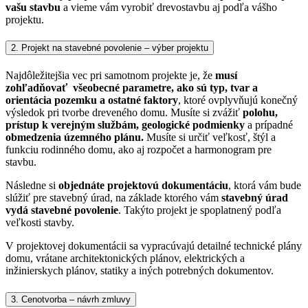
vašu stavbu
a vieme vám vyrobiť drevostavbu aj podľa vášho
projektu.
2. Projekt na stavebné povolenie – výber projektu
Najdôležitejšia vec pri samotnom projekte je, že
musí
zohľadňovať všeobecné parametre, ako sú typ, tvar a
orientácia pozemku a ostatné faktory
, ktoré ovplyvňujú konečný
výsledok pri tvorbe dreveného domu.
Musíte si zvážiť
polohu,
prístup k verejným službám, geologické podmienky
a prípadné
obmedzenia územného plánu.
Musíte si určiť veľkosť, štýl a
funkciu rodinného domu, ako aj rozpočet a harmonogram pre
stavbu.
Následne si
objednáte projektovú dokumentáciu
, ktorá vám bude
slúžiť pre stavebný úrad, na základe ktorého vám
stavebný úrad
vydá stavebné povolenie
. Takýto projekt je spoplatnený podľa
veľkosti stavby.
V projektovej dokumentácii sa vypracúvajú detailné technické plány
domu, vrátane architektonických plánov, elektrických a
inžinierskych plánov, statiky a iných potrebných dokumentov.
3. Cenotvorba – návrh zmluvy