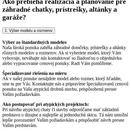
Ako prebieha realizácia a plánovanie pre
záhradné chatky, prístrešky, altánky a
garáže?
1. Výber modelu a rozmerov
Výber zo štandardných modelov
Naša široká ponuka zahŕňa záhradné domčeky, prístrešky a altánky
rôznych modelov a rozmerov. Ak si vyberiete model, ktorý Vám
vyhovuje, neváhajte nás kontaktovať so žiadosťou o objednávku
alebo vypracovanie cenovej ponuky. Radi Vám pomôžeme.
Špecializované riešenia na mieru
Ak v našej ponuke nenájdete model alebo rozmer, ktorý hľadáte,
sme tu pre Vás. Kontaktujte nás a pripravíme špecializovanú cenovú
ponuku na Vašu atypickú drobnú stavbu, prispôsobenú presne
Vašim požiadavkám.
Ako postupovať pri atypických projektoch:
Pri návrhu atypickej chaty či stavby odporúčame mať základnú
predstavu o dizajne a najlepšie aj jednoduchú skicu. Tá nám umožní
lepšie porozumieť Vašim požiadavkám a prispôsobiť návrh presne
Vašim predstavám.