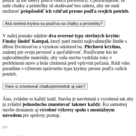
použiť aj iné nátery podľa vašich preferencií. Upozorňujeme, že
naše chatky a prístrešky sú dodávané bez náteru, aby ste mali
možnosť
prispôsobiť ich vzhľad presne podľa svojich potrieb.
Aká strešná krytina sa používa na chatky a prístrešky?
V našej ponuke nájdete
dva overené typy strešných krytín:
Fínsky šindeľ Katepal,
ktorý patrí medzi najkvalitnejšie šindle s
dlhou životnosťou a vysokou odolnosťou.
Plechovú krytinu,
známej pre svoju pevnosť a spoľahlivosť. Používame len tie
najkvalitnejšie materiály, aby vaša stavba vydržala roky v
perfektnom stave a bola chránená pred vplyvmi počasia. Rádi vám
poradíme s výberom správneho typu krytiny presne podľa vašich
potrieb.
Viem si zmontovať chatku/prístrešok aj sám?
Áno, zvládne to každý kutil. Stavba je navrhnutá a vyrobená tak aby
ju zvládol
jednoducho zmontovať takmer každý.
Ku samotnej
stavbe dostanete aj
výrobné výkresy spolu s montážnym
návodom
pre správny postup.