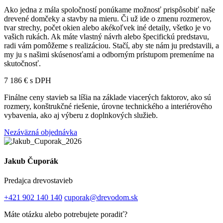
Ako jedna z mála spoločností ponúkame možnosť prispôsobiť naše
drevené domčeky a stavby na mieru. Či už ide o zmenu rozmerov,
tvar strechy, počet okien alebo akékoľvek iné detaily, všetko je vo
vašich rukách. Ak máte vlastný návrh alebo špecifickú predstavu,
radi vám pomôžeme s realizáciou. Stačí, aby ste nám ju predstavili, a
my ju s našimi skúsenosťami a odborným prístupom premeníme na
skutočnosť.
7 186 € s DPH
Finálne ceny stavieb sa líšia na základe viacerých faktorov, ako sú
rozmery, konštrukčné riešenie, úrovne technického a interiérového
vybavenia, ako aj výberu z doplnkových služieb.
Nezáväzná objednávka
Jakub Čuporák
Predajca drevostavieb
+421 902 140 140
cuporak@drevodom.sk
Máte otázku alebo potrebujete poradiť?