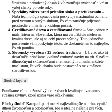
štruktúra a prirodzený obsah živíc zaručujú trvácnosť a krásu
vašej chatky po celé roky.
Špeciálny záfrez proti prieniku slnka a prefukovaniu
–
Naša technológia spracovania poskytuje maximálnu ochranu
pred vetrom a ostrým slnkom, čo vám zaručuje príjemné
prostredie v interiéri v každom počasí.
Certifikované drevo a certifikovaná firma
– Sme jednou z
mála firiem na Slovensku, ktorá má certifikáciu nielen na
kvalitu dreva, ale aj na celý proces výroby. Toto jedinečné
postavenie vám poskytuje istotu, že dostanete len to najlepšie,
čo trh ponúka.
Slovenský výrobca s 35-ročnou tradíciou
– Už viac ako tri
desaťročia prinášame kvalitné zrubové stavby na trh. S našimi
dlhoročnými skúsenosťami a remeselným umením môžete
mať istotu, že vaša chatka bude postavená s maximálnou
starostlivosťou.
Strešná krytina
Ponúkame vám možnosť výberu z dvoch kvalitných variantov
strešnej krytiny, ktoré splnia vaše očakávania:
Fínsky šindeľ Katepal
-patrí medzi najkvalitnejšie na trhu, vyniká
dlhou životnosťou a odolnosťou. Ide o ideálne riešenie pre tých,