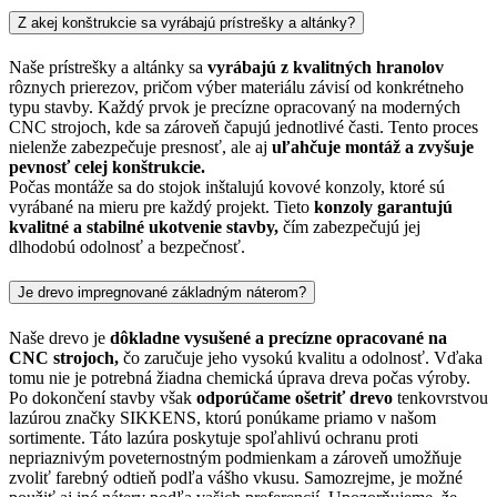
Z akej konštrukcie sa vyrábajú prístrešky a altánky?
Naše prístrešky a altánky sa
vyrábajú z kvalitných hranolov
rôznych prierezov, pričom výber materiálu závisí od konkrétneho
typu stavby. Každý prvok je precízne opracovaný na moderných
CNC strojoch, kde sa zároveň čapujú jednotlivé časti. Tento proces
nielenže zabezpečuje presnosť, ale aj
uľahčuje montáž a zvyšuje
pevnosť celej konštrukcie.
Počas montáže sa do stojok inštalujú kovové konzoly, ktoré sú
vyrábané na mieru pre každý projekt. Tieto
konzoly garantujú
kvalitné a stabilné ukotvenie stavby,
čím zabezpečujú jej
dlhodobú odolnosť a bezpečnosť.
Je drevo impregnované základným náterom?
Naše drevo je
dôkladne vysušené a precízne opracované na
CNC strojoch,
čo zaručuje jeho vysokú kvalitu a odolnosť. Vďaka
tomu nie je potrebná žiadna chemická úprava dreva počas výroby.
Po dokončení stavby však
odporúčame ošetriť drevo
tenkovrstvou
lazúrou značky SIKKENS, ktorú ponúkame priamo v našom
sortimente. Táto lazúra poskytuje spoľahlivú ochranu proti
nepriaznivým poveternostným podmienkam a zároveň umožňuje
zvoliť farebný odtieň podľa vášho vkusu. Samozrejme, je možné