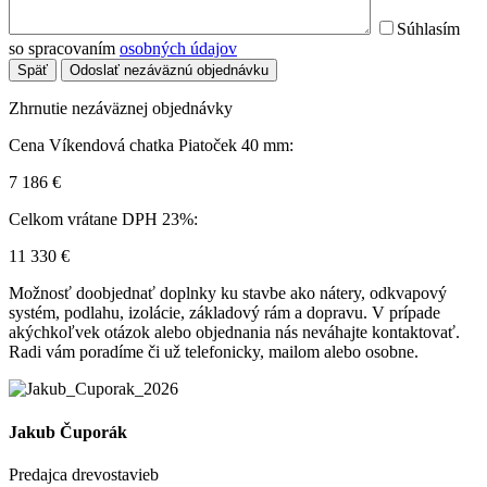
Súhlasím
so spracovaním
osobných údajov
Späť
Odoslať nezáväznú objednávku
Zhrnutie nezáväznej objednávky
Cena Víkendová chatka Piatoček 40 mm:
7 186
€
Celkom vrátane DPH 23%:
11 330
€
Možnosť doobjednať doplnky ku stavbe ako nátery, odkvapový
systém, podlahu, izolácie, základový rám a dopravu. V prípade
akýchkoľvek otázok alebo objednania nás neváhajte kontaktovať.
Radi vám poradíme či už telefonicky, mailom alebo osobne.
Jakub Čuporák
Predajca drevostavieb