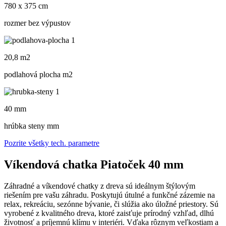
780 x 375 cm
rozmer bez výpustov
20,8 m2
podlahová plocha m
2
40 mm
hrúbka steny mm
Pozrite všetky tech. parametre
Víkendová chatka Piatoček 40 mm
Záhradné a víkendové chatky z dreva sú ideálnym štýlovým
riešením pre vašu záhradu. Poskytujú útulné a funkčné zázemie na
relax, rekreáciu, sezónne bývanie, či slúžia ako úložné priestory. Sú
vyrobené z kvalitného dreva, ktoré zaisťuje prírodný vzhľad, dlhú
životnosť a príjemnú klímu v interiéri. Vďaka rôznym veľkostiam a