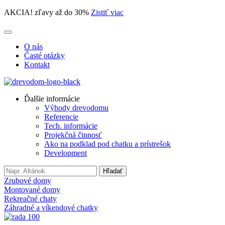
AKCIA! zľavy až do 30%
Zistiť viac
O nás
Časté otázky
Kontakt
Ďalšie informácie
Výhody drevodomu
Referencie
Tech. informácie
Projekčná činnosť
Ako na podklad pod chatku a prístrešok
Development
Search
Hľadať
for:
Zrubové domy
Montované domy
Rekreačné chaty
Záhradné a víkendové chatky