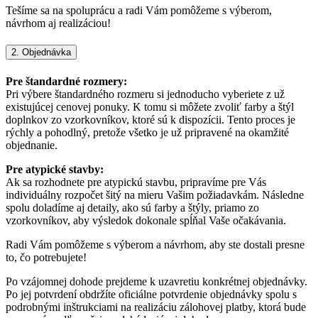
Tešíme sa na spoluprácu a radi Vám pomôžeme s výberom,
návrhom aj realizáciou!
2. Objednávka
Pre štandardné rozmery:
Pri výbere štandardného rozmeru si jednoducho vyberiete z už
existujúcej cenovej ponuky. K tomu si môžete zvoliť farby a štýl
doplnkov zo vzorkovníkov, ktoré sú k dispozícii. Tento proces je
rýchly a pohodlný, pretože všetko je už pripravené na okamžité
objednanie.
Pre atypické stavby:
Ak sa rozhodnete pre atypickú stavbu, pripravíme pre Vás
individuálny rozpočet šitý na mieru Vašim požiadavkám. Následne
spolu doladíme aj detaily, ako sú farby a štýly, priamo zo
vzorkovníkov, aby výsledok dokonale spĺňal Vaše očakávania.
Radi Vám pomôžeme s výberom a návrhom, aby ste dostali presne
to, čo potrebujete!
Po vzájomnej dohode prejdeme k uzavretiu konkrétnej objednávky.
Po jej potvrdení obdržíte oficiálne potvrdenie objednávky spolu s
podrobnými inštrukciami na realizáciu zálohovej platby, ktorá bude