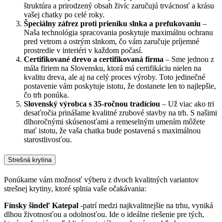
štruktúra a prirodzený obsah živíc zaručujú trvácnosť a krásu
vašej chatky po celé roky.
Špeciálny záfrez proti prieniku slnka a prefukovaniu
–
Naša technológia spracovania poskytuje maximálnu ochranu
pred vetrom a ostrým slnkom, čo vám zaručuje príjemné
prostredie v interiéri v každom počasí.
Certifikované drevo a certifikovaná firma
– Sme jednou z
mála firiem na Slovensku, ktorá má certifikáciu nielen na
kvalitu dreva, ale aj na celý proces výroby. Toto jedinečné
postavenie vám poskytuje istotu, že dostanete len to najlepšie,
čo trh ponúka.
Slovenský výrobca s 35-ročnou tradíciou
– Už viac ako tri
desaťročia prinášame kvalitné zrubové stavby na trh. S našimi
dlhoročnými skúsenosťami a remeselným umením môžete
mať istotu, že vaša chatka bude postavená s maximálnou
starostlivosťou.
Strešná krytina
Ponúkame vám možnosť výberu z dvoch kvalitných variantov
strešnej krytiny, ktoré splnia vaše očakávania:
Fínsky šindeľ Katepal
-patrí medzi najkvalitnejšie na trhu, vyniká
dlhou životnosťou a odolnosťou. Ide o ideálne riešenie pre tých,