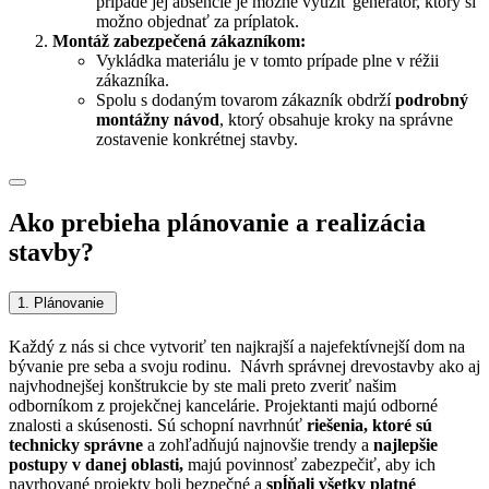
prípade jej absencie je možné využiť generátor, ktorý si
možno objednať za príplatok.
Montáž zabezpečená zákazníkom:
Vykládka materiálu je v tomto prípade plne v réžii
zákazníka.
Spolu s dodaným tovarom zákazník obdrží
podrobný
montážny návod
, ktorý obsahuje kroky na správne
zostavenie konkrétnej stavby.
Ako prebieha plánovanie a realizácia
stavby?
1. Plánovanie
Každý z nás si chce vytvoriť ten najkrajší a najefektívnejší dom na
bývanie pre seba a svoju rodinu. Návrh správnej drevostavby ako aj
najvhodnejšej konštrukcie by ste mali preto zveriť našim
odborníkom z projekčnej kancelárie.
Projektanti majú odborné
znalosti a skúsenosti. Sú schopní navrhnúť
riešenia, ktoré sú
technicky správne
a zohľadňujú najnovšie trendy a
najlepšie
postupy v danej oblasti,
majú povinnosť zabezpečiť, aby ich
navrhované projekty boli bezpečné a
spĺňali všetky platné