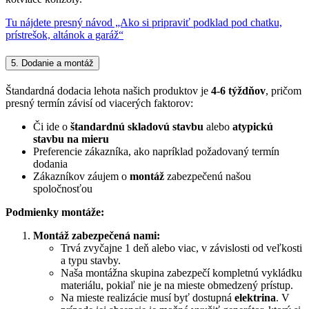
Tu nájdete presný návod „Ako si pripraviť podklad pod chatku,
prístrešok, altánok a garáž“
5. Dodanie a montáž
Štandardná dodacia lehota našich produktov je
4-6 týždňov
, pričom
presný termín závisí od viacerých faktorov:
Či ide o
štandardnú skladovú stavbu
alebo
atypickú
stavbu na mieru
Preferencie zákazníka, ako napríklad požadovaný termín
dodania
Zákazníkov záujem o
montáž
zabezpečenú našou
spoločnosťou
Podmienky montáže:
Montáž zabezpečená nami:
Trvá zvyčajne 1 deň alebo viac, v závislosti od veľkosti
a typu stavby.
Naša montážna skupina zabezpečí kompletnú vykládku
materiálu, pokiaľ nie je na mieste obmedzený prístup.
Na mieste realizácie musí byť dostupná
elektrina
. V