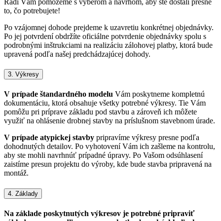
Radi Vám pomôžeme s výberom a návrhom, aby ste dostali presne
to, čo potrebujete!
Po vzájomnej dohode prejdeme k uzavretiu konkrétnej objednávky.
Po jej potvrdení obdržíte oficiálne potvrdenie objednávky spolu s
podrobnými inštrukciami na realizáciu zálohovej platby, ktorá bude
upravená podľa našej predchádzajúcej dohody.
3. Výkresy
V prípade štandardného modelu
Vám poskytneme kompletnú
dokumentáciu, ktorá obsahuje všetky potrebné výkresy. Tie Vám
pomôžu pri príprave základu pod stavbu a zároveň ich môžete
využiť na ohlásenie drobnej stavby na príslušnom stavebnom úrade.
V prípade atypickej stavby
pripravíme výkresy presne podľa
dohodnutých detailov. Po vyhotovení Vám ich zašleme na kontrolu,
aby ste mohli navrhnúť prípadné úpravy. Po Vašom odsúhlasení
zaistíme presun projektu do výroby, kde bude stavba pripravená na
montáž.
4. Základy
Na základe poskytnutých výkresov je potrebné pripraviť