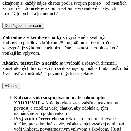
dizajnom si každý nájde chatku podľa svojich potrieb – od menších
záhradných domčekov až po priestranné víkendové chaty. Ich
montáž je rýchla a jednoduchá.
Doplňujúce informácie
Záhradné a víkendové chatky
sú vyrábané z kvalitných
zrubových profilov s hrúbkou 28 mm, 40 mm a 60 mm, čo
zabezpečuje výborné tepelnoizolačné vlastnosti a odolnosť voči
vonkajším vplyvom.
Altánky, prístrešky a garáže
sa vyrábajú z rôznych dimenzií
konštrukčných hranolov, čím sa dosahuje optimálna funkčnosť, dlhá
životnosť a konštrukčná pevnosť týchto objektov.
Výhody
Kotviaca sada so spojovacím materiálom úplne
ZADARMO!
– Naša kotviaca sada zaisťuje maximálnu
pevnosť a stabilitu vašej chatky, aby odolala aj tým
najnáročnejším podmienkam
Prvý zrub z červeného smreku
– Tento druh dreva je
ideálny pre záhradné stavby vďaka svojej vysokej odolnosti
voči vlhkosti, poveternostným vplyvom a škodcom. Hustá