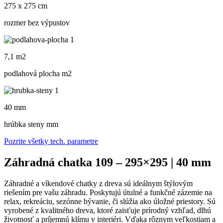
275 x 275 cm
rozmer bez výpustov
7,1 m2
podlahová plocha m
2
40 mm
hrúbka steny mm
Pozrite všetky tech. parametre
Záhradná chatka 109 – 295×295 | 40 mm
Záhradné a víkendové chatky z dreva sú ideálnym štýlovým
riešením pre vašu záhradu. Poskytujú útulné a funkčné zázemie na
relax, rekreáciu, sezónne bývanie, či slúžia ako úložné priestory. Sú
vyrobené z kvalitného dreva, ktoré zaisťuje prírodný vzhľad, dlhú
životnosť a príjemnú klímu v interiéri. Vďaka rôznym veľkostiam a