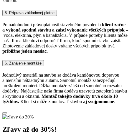
kamión.
5. Príprava základovej platne
Po nadobudnutí právoplatnosti stavebného povolenia
klient začne
a vykoná spodnú stavbu a zaistí vykonanie všetkých prípojok
–
voda, elektrina, plyn a kanalizácia. V prípade potreby klienta môže
naša firma klientovi odporučiť firmu, ktorá spodnú stavbu zaistí.
Zhotovenie základovej dosky vrátane všetkých prípojok trvá
približne jeden mesiac.
6. Zahájenie montáže
Jednotlivý materiál na stavbu sa dodáva kamiónovou dopravou
a menšími nákladnými autami. Samotnú montáž zabezpečujú
preškolení montéri. Dĺžka montáže záleží od samotného rozsahu
dodávky. Najčastejšie naša firma dodáva uzavretú zateplenú stavbu
s krytinou a oknami.
Montáž takejto dodávky trvá okolo 10
týždňov.
Klient si môže zmontovať stavbu
aj svojpomocne
.
Zľavy až do 30%!