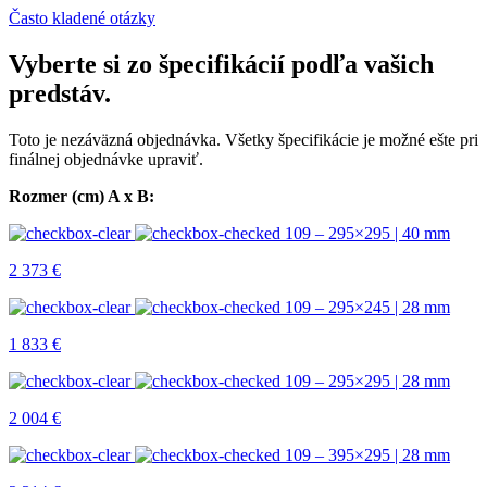
Často kladené otázky
Vyberte si zo špecifikácií podľa vašich
predstáv.
Toto je nezáväzná objednávka. Všetky špecifikácie je možné ešte pri
finálnej objednávke upraviť.
Rozmer (cm) A x B:
109 – 295×295 | 40 mm
2 373
€
109 – 295×245 | 28 mm
1 833
€
109 – 295×295 | 28 mm
2 004
€
109 – 395×295 | 28 mm