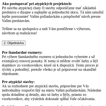
Ako postupovať pri atypických projektoch:
Pri návrhu atypickej chaty či stavby odporúčame mať základnú
predstavu o dizajne a najlepšie aj jednoduchú skicu. Tá nám umožní
lepšie porozumieť Vašim požiadavkám a prispôsobiť návrh presne
Vašim predstavám.
Tešíme sa na spoluprácu a radi Vám pomôžeme s výberom,
návrhom aj realizáciou!
2. Objednávka
Pre štandardné rozmery:
Pri výbere štandardného rozmeru si jednoducho vyberiete z už
existujúcej cenovej ponuky. K tomu si môžete zvoliť farby a štýl
doplnkov zo vzorkovníkov, ktoré sú k dispozícii. Tento proces je
rýchly a pohodlný, pretože všetko je už pripravené na okamžité
objednanie.
Pre atypické stavby:
Ak sa rozhodnete pre atypickú stavbu, pripravíme pre Vás
individuálny rozpočet šitý na mieru Vašim požiadavkám. Následne
spolu doladíme aj detaily, ako sú farby a štýly, priamo zo
vzorkovníkov, aby výsledok dokonale spĺňal Vaše očakávania.