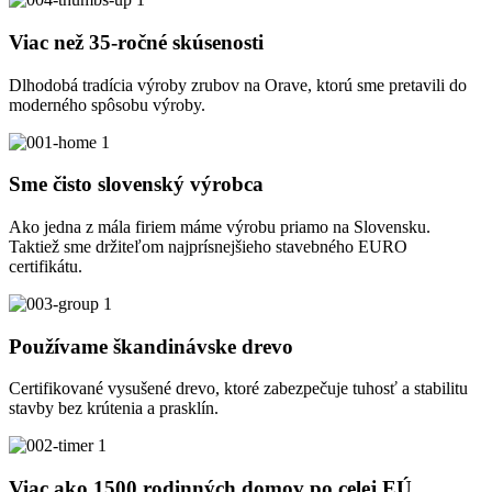
Viac než 35-ročné skúsenosti
Dlhodobá tradícia výroby zrubov na Orave, ktorú sme pretavili do
moderného spôsobu výroby.
Sme čisto slovenský výrobca
Ako jedna z mála firiem máme výrobu priamo na Slovensku.
Taktiež sme držiteľom najprísnejšieho stavebného EURO
certifikátu.
Používame škandinávske drevo
Certifikované vysušené drevo, ktoré zabezpečuje tuhosť a stabilitu
stavby bez krútenia a prasklín.
Viac ako 1500 rodinných domov po celej EÚ