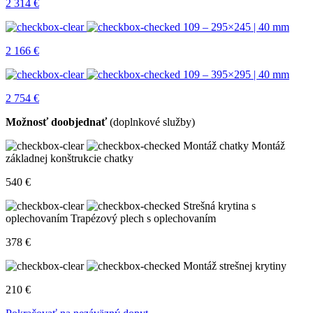
2 314
€
109 – 295×245 | 40 mm
2 166
€
109 – 395×295 | 40 mm
2 754
€
Možnosť doobjednať
(doplnkové služby)
Montáž chatky
Montáž
základnej konštrukcie chatky
540
€
Strešná krytina s
oplechovaním
Trapézový plech s oplechovaním
378
€
Montáž strešnej krytiny
210
€