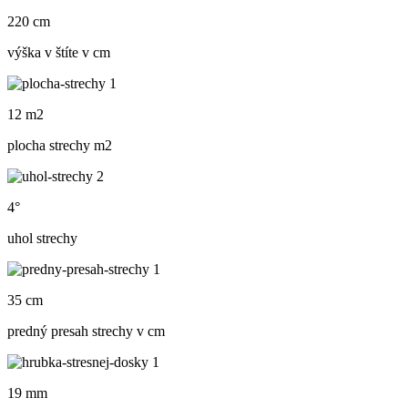
220 cm
výška v štíte v cm
12 m2
plocha strechy m
2
4°
uhol strechy
35 cm
predný presah strechy v cm
19 mm