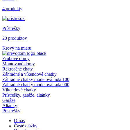
4 produkty
Prístrešky
20 produktov
Krovy na mieru
Zrubové domy
Montované domy
Rekreačné chaty
Záhradné a víkendové chatky
Záhradné chatky modelová rada 100
Záhradné chatky modelová rada 900
Víkendové chatky
Prístrešky, garáže, altánky
Garáže
Altánky
Prístrešky
O nás
Časté otázky