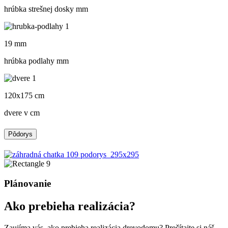
hrúbka strešnej dosky mm
19 mm
hrúbka podlahy mm
120x175 cm
dvere v cm
Pôdorys
Plánovanie
Ako prebieha realizácia?
Zaujíma vás, ako prebieha realizácia drevodomu? Prečítajte si náš