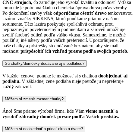
CNC strojoch,
čo zaručuje jeho vysokú kvalitu a odolnosť. Vďaka
tomu nie je potrebná žiadna chemická úprava dreva počas výroby.
Po dokončení stavby však
odporúčame ošetriť drevo
tenkovrstvou
lazúrou značky SIKKENS, ktorú ponúkame priamo v našom
sortimente. Táto lazúra poskytuje spoľahlivú ochranu proti
nepriaznivým poveternostným podmienkam a zároveň umožňuje
zvoliť farebný odtieň podľa vášho vkusu. Samozrejme, je možné
použiť aj iné nátery podľa vašich preferencií. Upozorňujeme, že
naše chatky a prístrešky sú dodávané bez náteru, aby ste mali
možnosť
prispôsobiť ich vzhľad presne podľa svojich potrieb.
Sú chatky/domčeky dodávané aj s podlahou?
V každej cenovej ponuke je možnosť si s chatkou
doobjednať aj
podlahu.
V základnej cene podlaha nieje pretože ju nepreferuje
každý zákazník.
Môžem si zmeniť rozmer chatky?
Áno! Sme priamo výrobná firma, kde Vám
vieme naceniť a
vyrobiť záhradný domček presne podľa Vašich predstáv.
Môžem si doobjednať a pridať okno a dvere?