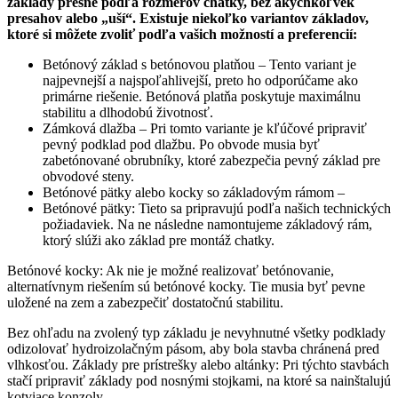
základy presne podľa rozmerov chatky, bez akýchkoľvek
presahov alebo „uší“. Existuje niekoľko variantov základov,
ktoré si môžete zvoliť podľa vašich možností a preferencií:
Betónový základ s betónovou platňou – Tento variant je
najpevnejší a najspoľahlivejší, preto ho odporúčame ako
primárne riešenie. Betónová platňa poskytuje maximálnu
stabilitu a dlhodobú životnosť.
Zámková dlažba – Pri tomto variante je kľúčové pripraviť
pevný podklad pod dlažbu. Po obvode musia byť
zabetónované obrubníky, ktoré zabezpečia pevný základ pre
obvodové steny.
Betónové pätky alebo kocky so základovým rámom –
Betónové pätky: Tieto sa pripravujú podľa našich technických
požiadaviek. Na ne následne namontujeme základový rám,
ktorý slúži ako základ pre montáž chatky.
Betónové kocky: Ak nie je možné realizovať betónovanie,
alternatívnym riešením sú betónové kocky. Tie musia byť pevne
uložené na zem a zabezpečiť dostatočnú stabilitu.
Bez ohľadu na zvolený typ základu je nevyhnutné všetky podklady
odizolovať hydroizolačným pásom, aby bola stavba chránená pred
vlhkosťou. Základy pre prístrešky alebo altánky: Pri týchto stavbách
stačí pripraviť základy pod nosnými stojkami, na ktoré sa nainštalujú
kotviace konzoly.