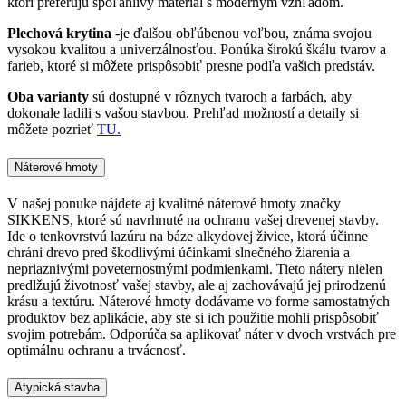
ktorí preferujú spoľahlivý materiál s moderným vzhľadom.
Plechová krytina
-je ďalšou obľúbenou voľbou, známa svojou
vysokou kvalitou a univerzálnosťou. Ponúka širokú škálu tvarov a
farieb, ktoré si môžete prispôsobiť presne podľa vašich predstáv.
Oba varianty
sú dostupné v rôznych tvaroch a farbách, aby
dokonale ladili s vašou stavbou. Prehľad možností a detaily si
môžete pozrieť
TU.
Náterové hmoty
V našej ponuke nájdete aj kvalitné náterové hmoty značky
SIKKENS, ktoré sú navrhnuté na ochranu vašej drevenej stavby.
Ide o tenkovrstvú lazúru na báze alkydovej živice, ktorá účinne
chráni drevo pred škodlivými účinkami slnečného žiarenia a
nepriaznivými poveternostnými podmienkami. Tieto nátery nielen
predlžujú životnosť vašej stavby, ale aj zachovávajú jej prirodzenú
krásu a textúru. Náterové hmoty dodávame vo forme samostatných
produktov bez aplikácie, aby ste si ich použitie mohli prispôsobiť
svojim potrebám. Odporúča sa aplikovať náter v dvoch vrstvách pre
optimálnu ochranu a trvácnosť.
Atypická stavba