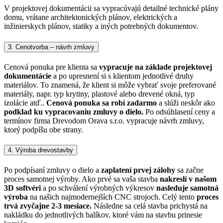
V projektovej dokumentácii sa vypracúvajú detailné technické plány
domu, vrátane architektonických plánov, elektrických a
inžinierskych plánov, statiky a iných potrebných dokumentov.
3. Cenotvorba – návrh zmluvy
Cenová ponuka pre klienta sa
vypracuje na základe projektovej
dokumentácie
a po upresnení si s klientom jednotlivé druhy
materiálov. To znamená, že klient si môže vybrať svoje preferované
materiály, napr. typ krytiny, plastové alebo drevené okná, typ
izolácie atď..
Cenová ponuka sa robí zadarmo
a slúži neskôr ako
podklad ku vypracovaniu zmluvy o dielo.
Po odsúhlasení ceny a
termínov firma Drevodom Orava s.r.o. vypracuje návrh zmluvy,
ktorý podpíšu obe strany.
4. Výroba drevostavby
Po podpísaní zmluvy o dielo a
zaplatení prvej zálohy
sa začne
proces samotnej výroby. Ako prvé sa vaša stavba
nakreslí v našom
3D softvéri
a po schválení výrobných výkresov
nasleduje samotná
výroba
na našich najmodernejších CNC strojoch. Celý tento
proces
trvá zvyčajne 2-3 mesiace.
Následne sa celá stavba prichystá na
nakládku do jednotlivých balíkov, ktoré vám na stavbu prinesie