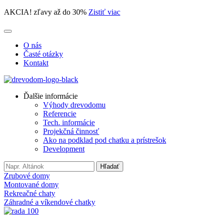
AKCIA! zľavy až do 30%
Zistiť viac
O nás
Časté otázky
Kontakt
Ďalšie informácie
Výhody drevodomu
Referencie
Tech. informácie
Projekčná činnosť
Ako na podklad pod chatku a prístrešok
Development
Search
Hľadať
for:
Zrubové domy
Montované domy
Rekreačné chaty
Záhradné a víkendové chatky