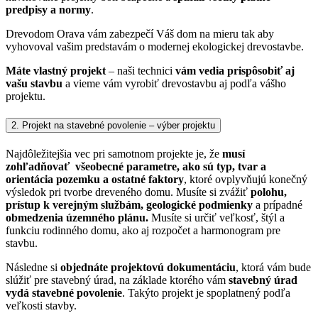
predpisy a normy
.
Drevodom Orava vám zabezpečí Váš dom na mieru tak aby
vyhovoval vašim predstavám o modernej ekologickej drevostavbe.
Máte vlastný projekt
– naši technici
vám vedia prispôsobiť aj
vašu stavbu
a vieme vám vyrobiť drevostavbu aj podľa vášho
projektu.
2. Projekt na stavebné povolenie – výber projektu
Najdôležitejšia vec pri samotnom projekte je, že
musí
zohľadňovať všeobecné parametre, ako sú typ, tvar a
orientácia pozemku a ostatné faktory
, ktoré ovplyvňujú konečný
výsledok pri tvorbe dreveného domu.
Musíte si zvážiť
polohu,
prístup k verejným službám, geologické podmienky
a prípadné
obmedzenia územného plánu.
Musíte si určiť veľkosť, štýl a
funkciu rodinného domu, ako aj rozpočet a harmonogram pre
stavbu.
Následne si
objednáte projektovú dokumentáciu
, ktorá vám bude
slúžiť pre stavebný úrad, na základe ktorého vám
stavebný úrad
vydá stavebné povolenie
. Takýto projekt je spoplatnený podľa
veľkosti stavby.