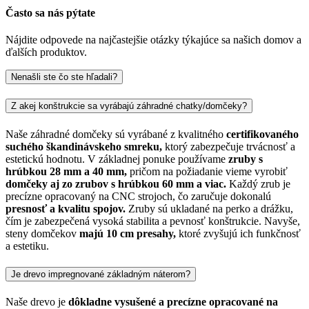
Často sa nás pýtate
Nájdite odpovede na najčastejšie otázky týkajúce sa našich domov a
ďalších produktov.
Nenašli ste čo ste hľadali?
Z akej konštrukcie sa vyrábajú záhradné chatky/domčeky?
Naše záhradné domčeky sú vyrábané z kvalitného
certifikovaného
suchého škandinávskeho smreku,
ktorý zabezpečuje trvácnosť a
estetickú hodnotu. V základnej ponuke používame
zruby s
hrúbkou 28 mm a 40 mm,
pričom na požiadanie vieme vyrobiť
domčeky aj zo zrubov s hrúbkou 60 mm a viac.
Každý zrub je
precízne opracovaný na CNC strojoch, čo zaručuje dokonalú
presnosť a kvalitu spojov.
Zruby sú ukladané na perko a drážku,
čím je zabezpečená vysoká stabilita a pevnosť konštrukcie. Navyše,
steny domčekov
majú 10 cm presahy,
ktoré zvyšujú ich funkčnosť
a estetiku.
Je drevo impregnované základným náterom?
Naše drevo je
dôkladne vysušené a precízne opracované na