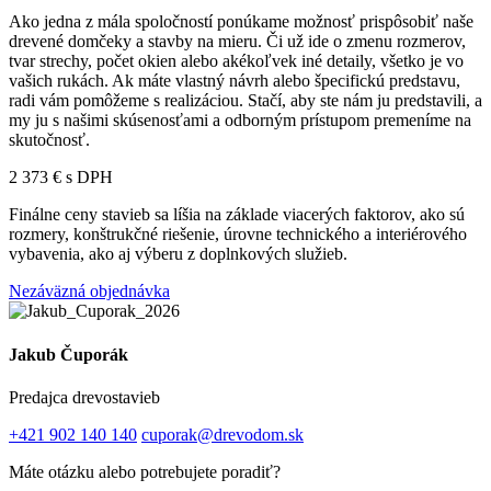
Ako jedna z mála spoločností ponúkame možnosť prispôsobiť naše
drevené domčeky a stavby na mieru. Či už ide o zmenu rozmerov,
tvar strechy, počet okien alebo akékoľvek iné detaily, všetko je vo
vašich rukách. Ak máte vlastný návrh alebo špecifickú predstavu,
radi vám pomôžeme s realizáciou. Stačí, aby ste nám ju predstavili, a
my ju s našimi skúsenosťami a odborným prístupom premeníme na
skutočnosť.
2 373 € s DPH
Finálne ceny stavieb sa líšia na základe viacerých faktorov, ako sú
rozmery, konštrukčné riešenie, úrovne technického a interiérového
vybavenia, ako aj výberu z doplnkových služieb.
Nezáväzná objednávka
Jakub Čuporák
Predajca drevostavieb
+421 902 140 140
cuporak@drevodom.sk
Máte otázku alebo potrebujete poradiť?