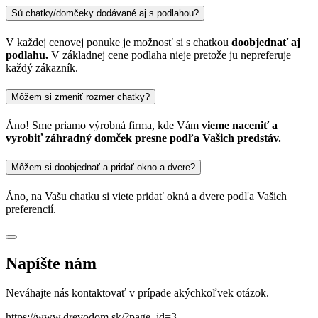
Sú chatky/domčeky dodávané aj s podlahou?
V každej cenovej ponuke je možnosť si s chatkou
doobjednať aj
podlahu.
V základnej cene podlaha nieje pretože ju nepreferuje
každý zákazník.
Môžem si zmeniť rozmer chatky?
Áno! Sme priamo výrobná firma, kde Vám
vieme naceniť a
vyrobiť záhradný domček presne podľa Vašich predstáv.
Môžem si doobjednať a pridať okno a dvere?
Áno, na Vašu chatku si viete pridať okná a dvere podľa Vašich
preferencií.
Napíšte nám
Neváhajte nás kontaktovať v prípade akýchkoľvek otázok.
https://www.drevodom.sk/?page_id=3