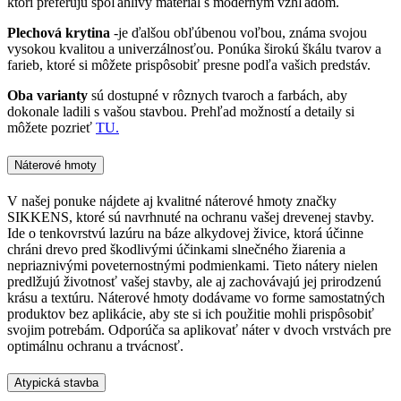
ktorí preferujú spoľahlivý materiál s moderným vzhľadom.
Plechová krytina
-je ďalšou obľúbenou voľbou, známa svojou
vysokou kvalitou a univerzálnosťou. Ponúka širokú škálu tvarov a
farieb, ktoré si môžete prispôsobiť presne podľa vašich predstáv.
Oba varianty
sú dostupné v rôznych tvaroch a farbách, aby
dokonale ladili s vašou stavbou. Prehľad možností a detaily si
môžete pozrieť
TU.
Náterové hmoty
V našej ponuke nájdete aj kvalitné náterové hmoty značky
SIKKENS, ktoré sú navrhnuté na ochranu vašej drevenej stavby.
Ide o tenkovrstvú lazúru na báze alkydovej živice, ktorá účinne
chráni drevo pred škodlivými účinkami slnečného žiarenia a
nepriaznivými poveternostnými podmienkami. Tieto nátery nielen
predlžujú životnosť vašej stavby, ale aj zachovávajú jej prirodzenú
krásu a textúru. Náterové hmoty dodávame vo forme samostatných
produktov bez aplikácie, aby ste si ich použitie mohli prispôsobiť
svojim potrebám. Odporúča sa aplikovať náter v dvoch vrstvách pre
optimálnu ochranu a trvácnosť.
Atypická stavba