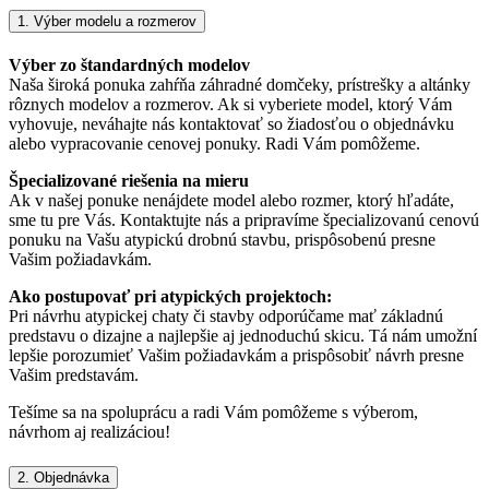
1. Výber modelu a rozmerov
Výber zo štandardných modelov
Naša široká ponuka zahŕňa záhradné domčeky, prístrešky a altánky
rôznych modelov a rozmerov. Ak si vyberiete model, ktorý Vám
vyhovuje, neváhajte nás kontaktovať so žiadosťou o objednávku
alebo vypracovanie cenovej ponuky. Radi Vám pomôžeme.
Špecializované riešenia na mieru
Ak v našej ponuke nenájdete model alebo rozmer, ktorý hľadáte,
sme tu pre Vás. Kontaktujte nás a pripravíme špecializovanú cenovú
ponuku na Vašu atypickú drobnú stavbu, prispôsobenú presne
Vašim požiadavkám.
Ako postupovať pri atypických projektoch:
Pri návrhu atypickej chaty či stavby odporúčame mať základnú
predstavu o dizajne a najlepšie aj jednoduchú skicu. Tá nám umožní
lepšie porozumieť Vašim požiadavkám a prispôsobiť návrh presne
Vašim predstavám.
Tešíme sa na spoluprácu a radi Vám pomôžeme s výberom,
návrhom aj realizáciou!
2. Objednávka