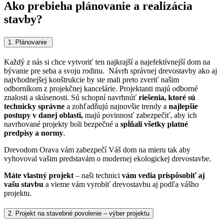
Ako prebieha plánovanie a realizácia
stavby?
1. Plánovanie
Každý z nás si chce vytvoriť ten najkrajší a najefektívnejší dom na
bývanie pre seba a svoju rodinu. Návrh správnej drevostavby ako aj
najvhodnejšej konštrukcie by ste mali preto zveriť našim
odborníkom z projekčnej kancelárie.
Projektanti majú odborné
znalosti a skúsenosti. Sú schopní navrhnúť
riešenia, ktoré sú
technicky správne
a zohľadňujú najnovšie trendy a
najlepšie
postupy v danej oblasti,
majú povinnosť zabezpečiť, aby ich
navrhované projekty boli bezpečné a
spĺňali všetky platné
predpisy a normy
.
Drevodom Orava vám zabezpečí Váš dom na mieru tak aby
vyhovoval vašim predstavám o modernej ekologickej drevostavbe.
Máte vlastný projekt
– naši technici
vám vedia prispôsobiť aj
vašu stavbu
a vieme vám vyrobiť drevostavbu aj podľa vášho
projektu.
2. Projekt na stavebné povolenie – výber projektu