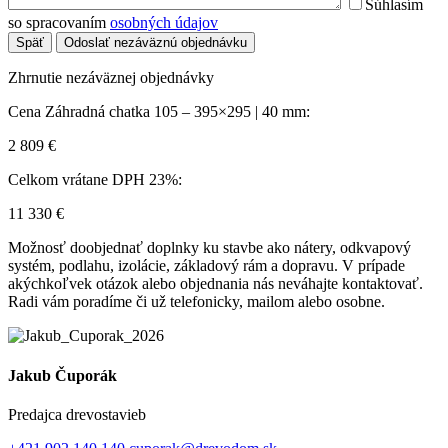
Súhlasím
so spracovaním
osobných údajov
Späť
Odoslať nezáväznú objednávku
Zhrnutie nezáväznej objednávky
Cena Záhradná chatka 105 – 395×295 | 40 mm:
2 809
€
Celkom vrátane DPH 23%:
11 330
€
Možnosť doobjednať doplnky ku stavbe ako nátery, odkvapový
systém, podlahu, izolácie, základový rám a dopravu. V prípade
akýchkoľvek otázok alebo objednania nás neváhajte kontaktovať.
Radi vám poradíme či už telefonicky, mailom alebo osobne.
Jakub Čuporák
Predajca drevostavieb