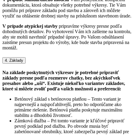
dokumentáciu, ktorá obsahuje všetky potrebné výkresy. Tie Vám
pomôžu pri príprave základu pod stavbu a zároveň ich môžete
využiť na ohlásenie drobnej stavby na príslušnom stavebnom úrade.
V prípade atypickej stavby
pripravíme výkresy presne podľa
dohodnutých detailov. Po vyhotovení Vám ich zašleme na kontrolu,
aby ste mohli navrhnúť prípadné úpravy. Po Vašom odsúhlasení
zaistíme presun projektu do výroby, kde bude stavba pripravená na
montáž.
4. Základy
Na základe poskytnutých výkresov je potrebné pripraviť
základy presne podľa rozmerov chatky, bez akýchkoľvek
presahov alebo „uší“. Existuje niekoľko variantov základov,
ktoré si môžete zvoliť podľa vašich možností a preferencií:
Betónový základ s betónovou platňou – Tento variant je
najpevnejší a najspoľahlivejší, preto ho odporúčame ako
primárne riešenie. Betónová platňa poskytuje maximálnu
stabilitu a dlhodobú životnosť.
Zámková dlažba – Pri tomto variante je kľúčové pripraviť
pevný podklad pod dlažbu. Po obvode musia byť
zabetónované obrubníky, ktoré zabezpečia pevný základ pre