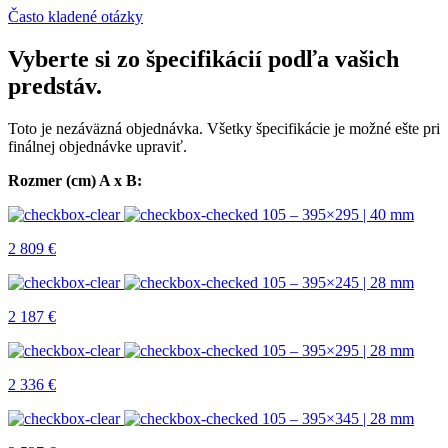
Často kladené otázky
Vyberte si zo špecifikácií podľa vašich
predstáv.
Toto je nezáväzná objednávka. Všetky špecifikácie je možné ešte pri
finálnej objednávke upraviť.
Rozmer (cm) A x B:
105 – 395×295 | 40 mm
2 809
€
105 – 395×245 | 28 mm
2 187
€
105 – 395×295 | 28 mm
2 336
€
105 – 395×345 | 28 mm