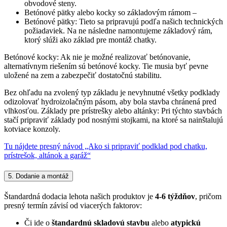
obvodové steny.
Betónové pätky alebo kocky so základovým rámom –
Betónové pätky: Tieto sa pripravujú podľa našich technických
požiadaviek. Na ne následne namontujeme základový rám,
ktorý slúži ako základ pre montáž chatky.
Betónové kocky: Ak nie je možné realizovať betónovanie,
alternatívnym riešením sú betónové kocky. Tie musia byť pevne
uložené na zem a zabezpečiť dostatočnú stabilitu.
Bez ohľadu na zvolený typ základu je nevyhnutné všetky podklady
odizolovať hydroizolačným pásom, aby bola stavba chránená pred
vlhkosťou. Základy pre prístrešky alebo altánky: Pri týchto stavbách
stačí pripraviť základy pod nosnými stojkami, na ktoré sa nainštalujú
kotviace konzoly.
Tu nájdete presný návod „Ako si pripraviť podklad pod chatku,
prístrešok, altánok a garáž“
5. Dodanie a montáž
Štandardná dodacia lehota našich produktov je
4-6 týždňov
, pričom
presný termín závisí od viacerých faktorov:
Či ide o
štandardnú skladovú stavbu
alebo
atypickú