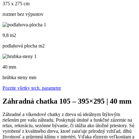
375 x 275 cm
rozmer bez výpustov
9,8 m2
podlahová plocha m
2
40 mm
hrúbka steny mm
Pozrite všetky tech. parametre
Záhradná chatka 105 – 395×295 | 40 mm
Záhradné a víkendové chatky z dreva sú ideálnym štýlovým
riešením pre vašu záhradu. Poskytujú útulné a funkčné zázemie na
relax, rekreáciu, sezónne bývanie, či slúžia ako úložné priestory. Sú
vyrobené z kvalitného dreva, ktoré zaisťuje prírodný vzhľad, dlhú
životnosť a príjemnú klímu v interiéri. Vďaka rôznym veľkostiam a