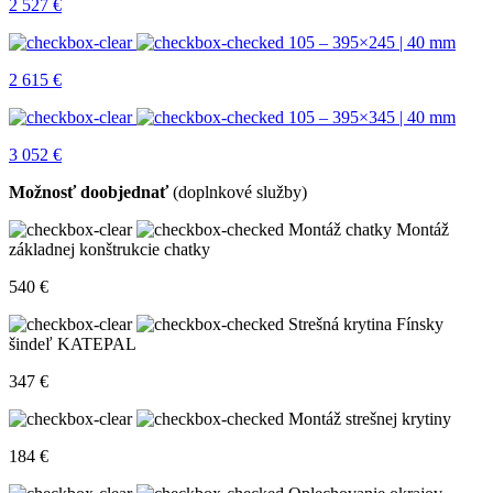
2 527
€
105 – 395×245 | 40 mm
2 615
€
105 – 395×345 | 40 mm
3 052
€
Možnosť doobjednať
(doplnkové služby)
Montáž chatky
Montáž
základnej konštrukcie chatky
540
€
Strešná krytina
Fínsky
šindeľ KATEPAL
347
€
Montáž strešnej krytiny
184
€