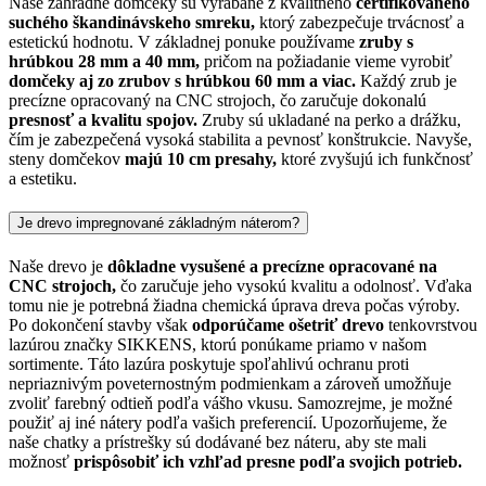
Naše záhradné domčeky sú vyrábané z kvalitného
certifikovaného
suchého škandinávskeho smreku,
ktorý zabezpečuje trvácnosť a
estetickú hodnotu. V základnej ponuke používame
zruby s
hrúbkou 28 mm a 40 mm,
pričom na požiadanie vieme vyrobiť
domčeky aj zo zrubov s hrúbkou 60 mm a viac.
Každý zrub je
precízne opracovaný na CNC strojoch, čo zaručuje dokonalú
presnosť a kvalitu spojov.
Zruby sú ukladané na perko a drážku,
čím je zabezpečená vysoká stabilita a pevnosť konštrukcie. Navyše,
steny domčekov
majú 10 cm presahy,
ktoré zvyšujú ich funkčnosť
a estetiku.
Je drevo impregnované základným náterom?
Naše drevo je
dôkladne vysušené a precízne opracované na
CNC strojoch,
čo zaručuje jeho vysokú kvalitu a odolnosť. Vďaka
tomu nie je potrebná žiadna chemická úprava dreva počas výroby.
Po dokončení stavby však
odporúčame ošetriť drevo
tenkovrstvou
lazúrou značky SIKKENS, ktorú ponúkame priamo v našom
sortimente. Táto lazúra poskytuje spoľahlivú ochranu proti
nepriaznivým poveternostným podmienkam a zároveň umožňuje
zvoliť farebný odtieň podľa vášho vkusu. Samozrejme, je možné
použiť aj iné nátery podľa vašich preferencií. Upozorňujeme, že
naše chatky a prístrešky sú dodávané bez náteru, aby ste mali
možnosť
prispôsobiť ich vzhľad presne podľa svojich potrieb.