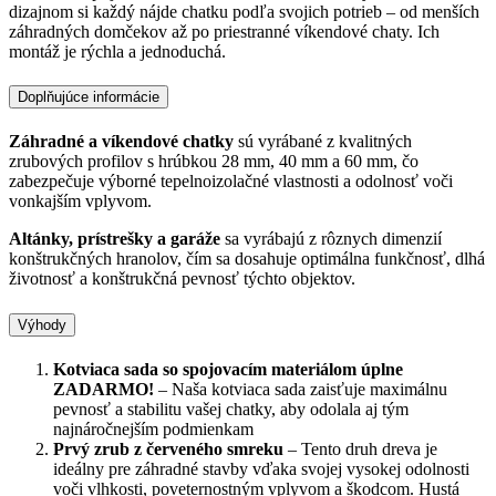
dizajnom si každý nájde chatku podľa svojich potrieb – od menších
záhradných domčekov až po priestranné víkendové chaty. Ich
montáž je rýchla a jednoduchá.
Doplňujúce informácie
Záhradné a víkendové chatky
sú vyrábané z kvalitných
zrubových profilov s hrúbkou 28 mm, 40 mm a 60 mm, čo
zabezpečuje výborné tepelnoizolačné vlastnosti a odolnosť voči
vonkajším vplyvom.
Altánky, prístrešky a garáže
sa vyrábajú z rôznych dimenzií
konštrukčných hranolov, čím sa dosahuje optimálna funkčnosť, dlhá
životnosť a konštrukčná pevnosť týchto objektov.
Výhody
Kotviaca sada so spojovacím materiálom úplne
ZADARMO!
– Naša kotviaca sada zaisťuje maximálnu
pevnosť a stabilitu vašej chatky, aby odolala aj tým
najnáročnejším podmienkam
Prvý zrub z červeného smreku
– Tento druh dreva je
ideálny pre záhradné stavby vďaka svojej vysokej odolnosti
voči vlhkosti, poveternostným vplyvom a škodcom. Hustá