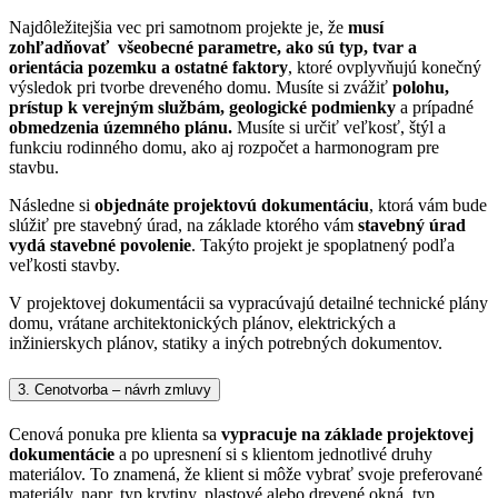
Najdôležitejšia vec pri samotnom projekte je, že
musí
zohľadňovať všeobecné parametre, ako sú typ, tvar a
orientácia pozemku a ostatné faktory
, ktoré ovplyvňujú konečný
výsledok pri tvorbe dreveného domu.
Musíte si zvážiť
polohu,
prístup k verejným službám, geologické podmienky
a prípadné
obmedzenia územného plánu.
Musíte si určiť veľkosť, štýl a
funkciu rodinného domu, ako aj rozpočet a harmonogram pre
stavbu.
Následne si
objednáte projektovú dokumentáciu
, ktorá vám bude
slúžiť pre stavebný úrad, na základe ktorého vám
stavebný úrad
vydá stavebné povolenie
. Takýto projekt je spoplatnený podľa
veľkosti stavby.
V projektovej dokumentácii sa vypracúvajú detailné technické plány
domu, vrátane architektonických plánov, elektrických a
inžinierskych plánov, statiky a iných potrebných dokumentov.
3. Cenotvorba – návrh zmluvy
Cenová ponuka pre klienta sa
vypracuje na základe projektovej
dokumentácie
a po upresnení si s klientom jednotlivé druhy
materiálov. To znamená, že klient si môže vybrať svoje preferované
materiály, napr. typ krytiny, plastové alebo drevené okná, typ