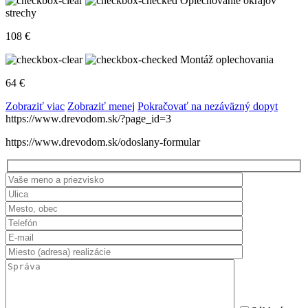
Oplechovanie okrajov
strechy
108
€
Montáž oplechovania
64
€
Zobraziť viac
Zobraziť menej
Pokračovať na nezáväzný dopyt
https://www.drevodom.sk/?page_id=3
https://www.drevodom.sk/odoslany-formular