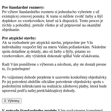
Pre štandardné rozmery:
Pri výbere štandardného rozmeru si jednoducho vyberiete z už
existujúcej cenovej ponuky. K tomu si môžete zvoliť farby a štýl
doplnkov zo vzorkovníkov, ktoré sú k dispozícii. Tento proces je
rýchly a pohodlný, pretože všetko je už pripravené na okamžité
objednanie.
Pre atypické stavby:
Ak sa rozhodnete pre atypickú stavbu, pripravíme pre Vás
individuálny rozpočet šitý na mieru Vašim požiadavkám. Následne
spolu doladíme aj detaily, ako sú farby a štýly, priamo zo
vzorkovníkov, aby výsledok dokonale spĺňal Vaše očakávania.
Radi Vám pomôžeme s výberom a návrhom, aby ste dostali presne
to, čo potrebujete!
Po vzájomnej dohode prejdeme k uzavretiu konkrétnej objednávky.
Po jej potvrdení obdržíte oficiálne potvrdenie objednávky spolu s
podrobnými inštrukciami na realizáciu zálohovej platby, ktorá bude
upravená podľa našej predchádzajúcej dohody.
3. Výkresy
V prípade štandardného modelu
Vám poskytneme kompletnú