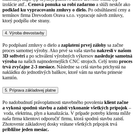
izolácie atď..
Cenová ponuka sa robí zadarmo
a slúži neskôr ako
podklad ku vypracovaniu zmluvy o dielo.
Po odsúhlasení ceny a
termínov firma Drevodom Orava s.r.o. vypracuje návrh zmluvy,
ktorý podpíšu obe strany.
4. Výroba drevostavby
Po podpísaní zmluvy o dielo a
zaplatení prvej zálohy
sa začne
proces samotnej výroby. Ako prvé sa vaša stavba
nakreslí v našom
3D softvéri
a po schválení výrobných výkresov
nasleduje samotná
výroba
na našich najmodernejších CNC strojoch. Celý tento
proces
trvá zvyčajne 2-3 mesiace.
Následne sa celá stavba prichystá na
nakládku do jednotlivých balíkov, ktoré vám na stavbu prinesie
kamión.
5. Príprava základovej platne
Po nadobudnutí právoplatnosti stavebného povolenia
klient začne
a vykoná spodnú stavbu a zaistí vykonanie všetkých prípojok
–
voda, elektrina, plyn a kanalizácia. V prípade potreby klienta môže
naša firma klientovi odporučiť firmu, ktorá spodnú stavbu zaistí.
Zhotovenie základovej dosky vrátane všetkých prípojok trvá
približne jeden mesiac.