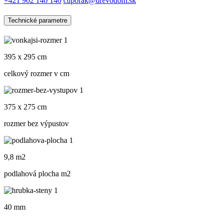
+421 902 140 140
cuporak@drevodom.sk
Technické parametre
395 x 295 cm
celkový rozmer v cm
375 x 275 cm
rozmer bez výpustov
9,8 m2
podlahová plocha m
2
40 mm