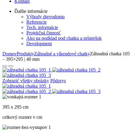
Kontakt
Ďalšie informácie
Výhody drevodomu
Referencie
Tech. informácie
Projekčná činnosť
Ako na podklad pod chatku a prístrešok
Development
Domov
Produkty
Záhradné a víkendové chatky
Záhradná chatka 105
– 395×295 | 40 mm
Zobraziť všetky obrázky
Pôdorys
395 x 295 cm
celkový rozmer v cm