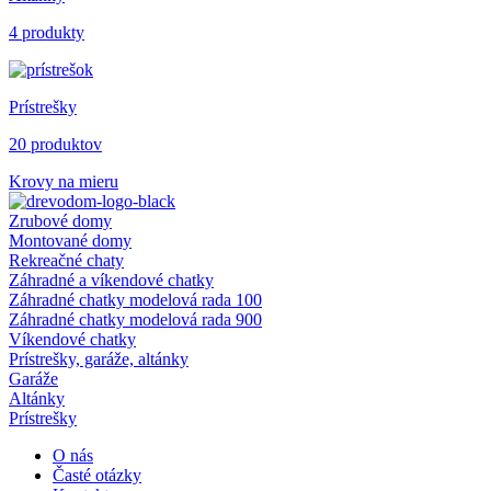
4 produkty
Prístrešky
20 produktov
Krovy na mieru
Zrubové domy
Montované domy
Rekreačné chaty
Záhradné a víkendové chatky
Záhradné chatky modelová rada 100
Záhradné chatky modelová rada 900
Víkendové chatky
Prístrešky, garáže, altánky
Garáže
Altánky
Prístrešky
O nás
Časté otázky