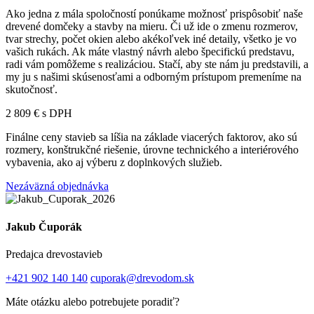
Ako jedna z mála spoločností ponúkame možnosť prispôsobiť naše
drevené domčeky a stavby na mieru. Či už ide o zmenu rozmerov,
tvar strechy, počet okien alebo akékoľvek iné detaily, všetko je vo
vašich rukách. Ak máte vlastný návrh alebo špecifickú predstavu,
radi vám pomôžeme s realizáciou. Stačí, aby ste nám ju predstavili, a
my ju s našimi skúsenosťami a odborným prístupom premeníme na
skutočnosť.
2 809 € s DPH
Finálne ceny stavieb sa líšia na základe viacerých faktorov, ako sú
rozmery, konštrukčné riešenie, úrovne technického a interiérového
vybavenia, ako aj výberu z doplnkových služieb.
Nezáväzná objednávka
Jakub Čuporák
Predajca drevostavieb
+421 902 140 140
cuporak@drevodom.sk
Máte otázku alebo potrebujete poradiť?