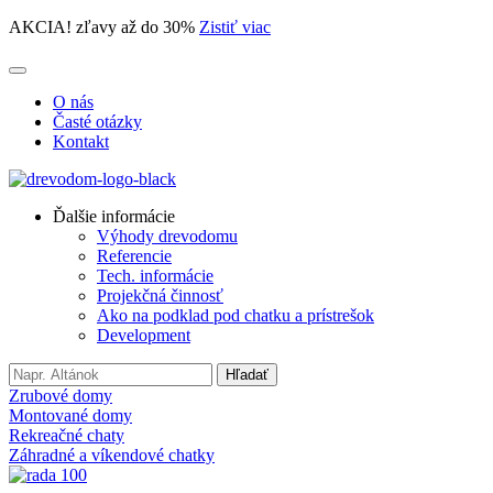
AKCIA! zľavy až do 30%
Zistiť viac
O nás
Časté otázky
Kontakt
Ďalšie informácie
Výhody drevodomu
Referencie
Tech. informácie
Projekčná činnosť
Ako na podklad pod chatku a prístrešok
Development
Search
Hľadať
for:
Zrubové domy
Montované domy
Rekreačné chaty
Záhradné a víkendové chatky