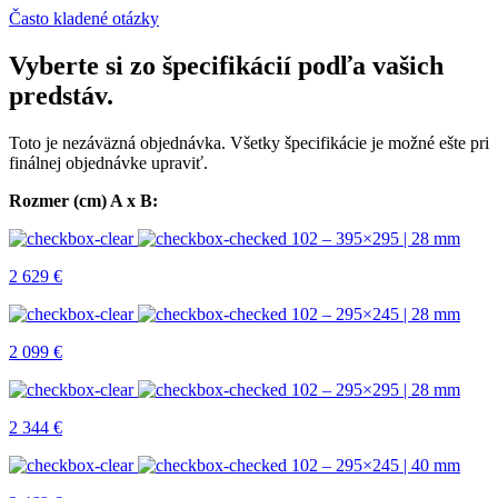
Často kladené otázky
Vyberte si zo špecifikácií podľa vašich
predstáv.
Toto je nezáväzná objednávka. Všetky špecifikácie je možné ešte pri
finálnej objednávke upraviť.
Rozmer (cm) A x B:
102 – 395×295 | 28 mm
2 629
€
102 – 295×245 | 28 mm
2 099
€
102 – 295×295 | 28 mm
2 344
€
102 – 295×245 | 40 mm