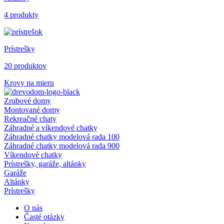
4 produkty
Prístrešky
20 produktov
Krovy na mieru
Zrubové domy
Montované domy
Rekreačné chaty
Záhradné a víkendové chatky
Záhradné chatky modelová rada 100
Záhradné chatky modelová rada 900
Víkendové chatky
Prístrešky, garáže, altánky
Garáže
Altánky
Prístrešky
O nás
Časté otázky