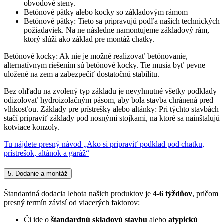
obvodové steny.
Betónové pätky alebo kocky so základovým rámom –
Betónové pätky: Tieto sa pripravujú podľa našich technických
požiadaviek. Na ne následne namontujeme základový rám,
ktorý slúži ako základ pre montáž chatky.
Betónové kocky: Ak nie je možné realizovať betónovanie,
alternatívnym riešením sú betónové kocky. Tie musia byť pevne
uložené na zem a zabezpečiť dostatočnú stabilitu.
Bez ohľadu na zvolený typ základu je nevyhnutné všetky podklady
odizolovať hydroizolačným pásom, aby bola stavba chránená pred
vlhkosťou. Základy pre prístrešky alebo altánky: Pri týchto stavbách
stačí pripraviť základy pod nosnými stojkami, na ktoré sa nainštalujú
kotviace konzoly.
Tu nájdete presný návod „Ako si pripraviť podklad pod chatku,
prístrešok, altánok a garáž“
5. Dodanie a montáž
Štandardná dodacia lehota našich produktov je
4-6 týždňov
, pričom
presný termín závisí od viacerých faktorov:
Či ide o
štandardnú skladovú stavbu
alebo
atypickú