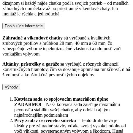
dizajnom si každý nájde chatku podľa svojich potrieb – od menších
záhradných domčekov až po priestranné víkendové chaty. Ich
montáž je rýchla a jednoduchá.
Doplňujúce informácie
Záhradné a víkendové chatky
sú vyrábané z kvalitných
zrubových profilov s hrúbkou 28 mm, 40 mm a 60 mm, čo
zabezpečuje výborné tepelnoizolačné vlastnosti a odolnosť voči
vonkajším vplyvom.
Altánky, prístrešky a garáže
sa vyrábajú z rôznych dimenzií
konštrukčných hranolov, čím sa dosahuje optimálna funkčnosť, dlhá
životnosť a konštrukčná pevnosť týchto objektov.
Výhody
Kotviaca sada so spojovacím materiálom úplne
ZADARMO!
– Naša kotviaca sada zaisťuje maximálnu
pevnosť a stabilitu vašej chatky, aby odolala aj tým
najnáročnejším podmienkam
Prvý zrub z červeného smreku
– Tento druh dreva je
ideálny pre záhradné stavby vďaka svojej vysokej odolnosti
voči vlhkosti, poveternostným vplyvom a škodcom. Hustá