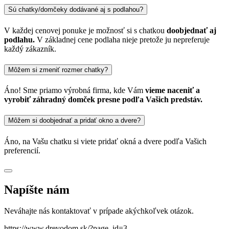
Sú chatky/domčeky dodávané aj s podlahou?
V každej cenovej ponuke je možnosť si s chatkou
doobjednať aj
podlahu.
V základnej cene podlaha nieje pretože ju nepreferuje
každý zákazník.
Môžem si zmeniť rozmer chatky?
Áno! Sme priamo výrobná firma, kde Vám
vieme naceniť a
vyrobiť záhradný domček presne podľa Vašich predstáv.
Môžem si doobjednať a pridať okno a dvere?
Áno, na Vašu chatku si viete pridať okná a dvere podľa Vašich
preferencií.
Napíšte nám
Neváhajte nás kontaktovať v prípade akýchkoľvek otázok.
https://www.drevodom.sk/?page_id=3