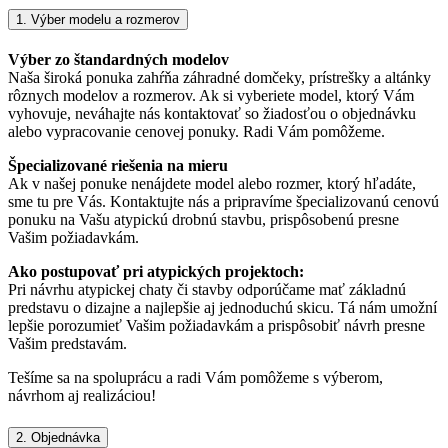
1. Výber modelu a rozmerov
Výber zo štandardných modelov
Naša široká ponuka zahŕňa záhradné domčeky, prístrešky a altánky
rôznych modelov a rozmerov. Ak si vyberiete model, ktorý Vám
vyhovuje, neváhajte nás kontaktovať so žiadosťou o objednávku
alebo vypracovanie cenovej ponuky. Radi Vám pomôžeme.
Špecializované riešenia na mieru
Ak v našej ponuke nenájdete model alebo rozmer, ktorý hľadáte,
sme tu pre Vás. Kontaktujte nás a pripravíme špecializovanú cenovú
ponuku na Vašu atypickú drobnú stavbu, prispôsobenú presne
Vašim požiadavkám.
Ako postupovať pri atypických projektoch:
Pri návrhu atypickej chaty či stavby odporúčame mať základnú
predstavu o dizajne a najlepšie aj jednoduchú skicu. Tá nám umožní
lepšie porozumieť Vašim požiadavkám a prispôsobiť návrh presne
Vašim predstavám.
Tešíme sa na spoluprácu a radi Vám pomôžeme s výberom,
návrhom aj realizáciou!
2. Objednávka