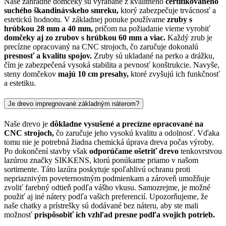
Naše záhradné domčeky sú vyrábané z kvalitného
certifikovaného
suchého škandinávskeho smreku,
ktorý zabezpečuje trvácnosť a
estetickú hodnotu. V základnej ponuke používame
zruby s
hrúbkou 28 mm a 40 mm,
pričom na požiadanie vieme vyrobiť
domčeky aj zo zrubov s hrúbkou 60 mm a viac.
Každý zrub je
precízne opracovaný na CNC strojoch, čo zaručuje dokonalú
presnosť a kvalitu spojov.
Zruby sú ukladané na perko a drážku,
čím je zabezpečená vysoká stabilita a pevnosť konštrukcie. Navyše,
steny domčekov
majú 10 cm presahy,
ktoré zvyšujú ich funkčnosť
a estetiku.
Je drevo impregnované základným náterom?
Naše drevo je
dôkladne vysušené a precízne opracované na
CNC strojoch,
čo zaručuje jeho vysokú kvalitu a odolnosť. Vďaka
tomu nie je potrebná žiadna chemická úprava dreva počas výroby.
Po dokončení stavby však
odporúčame ošetriť drevo
tenkovrstvou
lazúrou značky SIKKENS, ktorú ponúkame priamo v našom
sortimente. Táto lazúra poskytuje spoľahlivú ochranu proti
nepriaznivým poveternostným podmienkam a zároveň umožňuje
zvoliť farebný odtieň podľa vášho vkusu. Samozrejme, je možné
použiť aj iné nátery podľa vašich preferencií. Upozorňujeme, že
naše chatky a prístrešky sú dodávané bez náteru, aby ste mali
možnosť
prispôsobiť ich vzhľad presne podľa svojich potrieb.