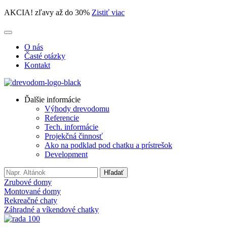
AKCIA! zľavy až do 30%
Zistiť viac
O nás
Časté otázky
Kontakt
Ďalšie informácie
Výhody drevodomu
Referencie
Tech. informácie
Projekčná činnosť
Ako na podklad pod chatku a prístrešok
Development
Search
Hľadať
for:
Zrubové domy
Montované domy
Rekreačné chaty
Záhradné a víkendové chatky