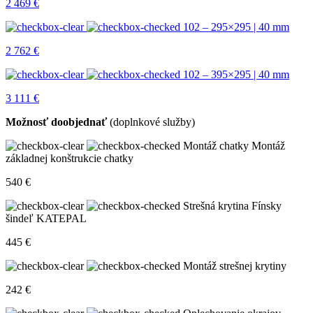
2 469
€
102 – 295×295 | 40 mm
2 762
€
102 – 395×295 | 40 mm
3 111
€
Možnosť doobjednať
(doplnkové služby)
Montáž chatky
Montáž
základnej konštrukcie chatky
540
€
Strešná krytina
Fínsky
šindeľ KATEPAL
445
€
Montáž strešnej krytiny
242
€