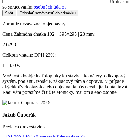
Súhlasím
so spracovaním
osobných údajov
Späť
Odoslať nezáväznú objednávku
Zhrnutie nezáväznej objednávky
Cena Záhradná chatka 102 – 395×295 | 28 mm:
2 629
€
Celkom vrátane DPH 23%:
11 330
€
Možnosť doobjednať doplnky ku stavbe ako nátery, odkvapový
systém, podlahu, izolácie, základový rám a dopravu. V prípade
akýchkoľvek otázok alebo objednania nás neváhajte kontaktovať.
Radi vám poradíme či už telefonicky, mailom alebo osobne.
Jakub Čuporák
Predajca drevostavieb