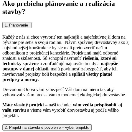
Ako prebieha plánovanie a realizácia
stavby?
1. Plánovanie
Každý z nás si chce vytvoriť ten najkrajší a najefektívnejší dom na
bývanie pre seba a svoju rodinu. Návrh správnej drevostavby ako aj
najvhodnejšej konštrukcie by ste mali preto zveriť našim
odborníkom z projekčnej kancelárie.
Projektanti majú odborné
znalosti a skúsenosti. Sú schopní navrhnúť
riešenia, ktoré sú
technicky správne
a zohľadňujú najnovšie trendy a
najlepšie
postupy v danej oblasti,
majú povinnosť zabezpečiť, aby ich
navrhované projekty boli bezpečné a
spĺňali všetky platné
predpisy a normy
.
Drevodom Orava vám zabezpečí Váš dom na mieru tak aby
vyhovoval vašim predstavám o modernej ekologickej drevostavbe.
Máte vlastný projekt
– naši technici
vám vedia prispôsobiť aj
vašu stavbu
a vieme vám vyrobiť drevostavbu aj podľa vášho
projektu.
2. Projekt na stavebné povolenie – výber projektu