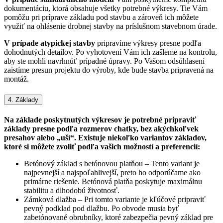
dokumentáciu, ktorá obsahuje všetky potrebné výkresy. Tie Vám
pomôžu pri príprave základu pod stavbu a zároveň ich môžete
využiť na ohlásenie drobnej stavby na príslušnom stavebnom úrade.
V prípade atypickej stavby
pripravíme výkresy presne podľa
dohodnutých detailov. Po vyhotovení Vám ich zašleme na kontrolu,
aby ste mohli navrhnúť prípadné úpravy. Po Vašom odsúhlasení
zaistíme presun projektu do výroby, kde bude stavba pripravená na
montáž.
4. Základy
Na základe poskytnutých výkresov je potrebné pripraviť
základy presne podľa rozmerov chatky, bez akýchkoľvek
presahov alebo „uší“. Existuje niekoľko variantov základov,
ktoré si môžete zvoliť podľa vašich možností a preferencií:
Betónový základ s betónovou platňou – Tento variant je
najpevnejší a najspoľahlivejší, preto ho odporúčame ako
primárne riešenie. Betónová platňa poskytuje maximálnu
stabilitu a dlhodobú životnosť.
Zámková dlažba – Pri tomto variante je kľúčové pripraviť
pevný podklad pod dlažbu. Po obvode musia byť
zabetónované obrubníky, ktoré zabezpečia pevný základ pre