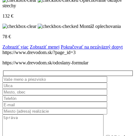
Oplechovanie okrajov
strechy
132
€
Montáž oplechovania
78
€
Zobraziť viac
Zobraziť menej
Pokračovať na nezáväzný dopyt
https://www.drevodom.sk/?page_id=3
https://www.drevodom.sk/odoslany-formular