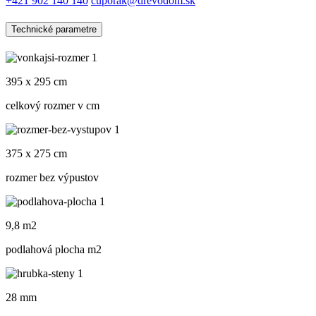
+421 902 140 140
cuporak@drevodom.sk
Technické parametre
395 x 295 cm
celkový rozmer v cm
375 x 275 cm
rozmer bez výpustov
9,8 m2
podlahová plocha m
2
28 mm