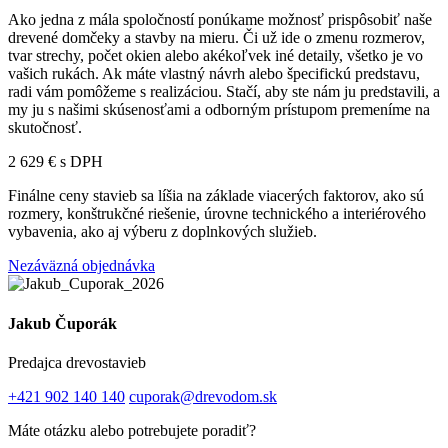
Ako jedna z mála spoločností ponúkame možnosť prispôsobiť naše
drevené domčeky a stavby na mieru. Či už ide o zmenu rozmerov,
tvar strechy, počet okien alebo akékoľvek iné detaily, všetko je vo
vašich rukách. Ak máte vlastný návrh alebo špecifickú predstavu,
radi vám pomôžeme s realizáciou. Stačí, aby ste nám ju predstavili, a
my ju s našimi skúsenosťami a odborným prístupom premeníme na
skutočnosť.
2 629 € s DPH
Finálne ceny stavieb sa líšia na základe viacerých faktorov, ako sú
rozmery, konštrukčné riešenie, úrovne technického a interiérového
vybavenia, ako aj výberu z doplnkových služieb.
Nezáväzná objednávka
Jakub Čuporák
Predajca drevostavieb
+421 902 140 140
cuporak@drevodom.sk
Máte otázku alebo potrebujete poradiť?