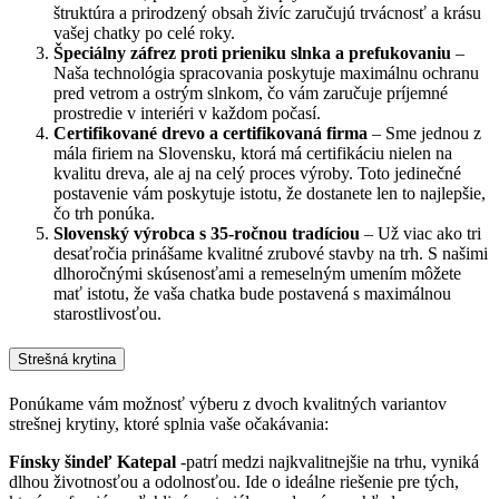
štruktúra a prirodzený obsah živíc zaručujú trvácnosť a krásu
vašej chatky po celé roky.
Špeciálny záfrez proti prieniku slnka a prefukovaniu
–
Naša technológia spracovania poskytuje maximálnu ochranu
pred vetrom a ostrým slnkom, čo vám zaručuje príjemné
prostredie v interiéri v každom počasí.
Certifikované drevo a certifikovaná firma
– Sme jednou z
mála firiem na Slovensku, ktorá má certifikáciu nielen na
kvalitu dreva, ale aj na celý proces výroby. Toto jedinečné
postavenie vám poskytuje istotu, že dostanete len to najlepšie,
čo trh ponúka.
Slovenský výrobca s 35-ročnou tradíciou
– Už viac ako tri
desaťročia prinášame kvalitné zrubové stavby na trh. S našimi
dlhoročnými skúsenosťami a remeselným umením môžete
mať istotu, že vaša chatka bude postavená s maximálnou
starostlivosťou.
Strešná krytina
Ponúkame vám možnosť výberu z dvoch kvalitných variantov
strešnej krytiny, ktoré splnia vaše očakávania:
Fínsky šindeľ Katepal
-patrí medzi najkvalitnejšie na trhu, vyniká
dlhou životnosťou a odolnosťou. Ide o ideálne riešenie pre tých,