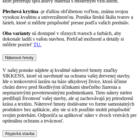
ktorí preferujú spoľahlivý materiál s moderným vzhľadom.
Plechová krytina
-je ďalšou obľúbenou voľbou, známa svojou
vysokou kvalitou a univerzálnosťou. Ponúka širokú škálu tvarov a
farieb, ktoré si môžete prispôsobiť presne podľa vašich predstáv.
Oba varianty
sú dostupné v rôznych tvaroch a farbách, aby
dokonale ladili s vašou stavbou. Prehľad možností a detaily si
môžete pozrieť
TU.
Náterové hmoty
V našej ponuke nájdete aj kvalitné náterové hmoty značky
SIKKENS, ktoré sú navrhnuté na ochranu vašej drevenej stavby.
Ide o tenkovrstvú lazúru na báze alkydovej živice, ktorá účinne
chráni drevo pred škodlivými účinkami slnečného žiarenia a
nepriaznivými poveternostnými podmienkami. Tieto nátery nielen
predlžujú životnosť vašej stavby, ale aj zachovávajú jej prirodzenú
krásu a textúru. Náterové hmoty dodávame vo forme samostatných
produktov bez aplikácie, aby ste si ich použitie mohli prispôsobiť
svojim potrebám. Odporúča sa aplikovať náter v dvoch vrstvách pre
optimálnu ochranu a trvácnosť.
Atypická stavba