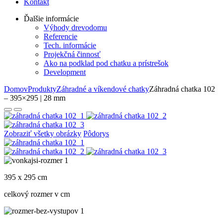
Kontakt
Ďalšie informácie
Výhody drevodomu
Referencie
Tech. informácie
Projekčná činnosť
Ako na podklad pod chatku a prístrešok
Development
Domov
Produkty
Záhradné a víkendové chatky
Záhradná chatka 102
– 395×295 | 28 mm
Zobraziť všetky obrázky
Pôdorys
395 x 295 cm
celkový rozmer v cm