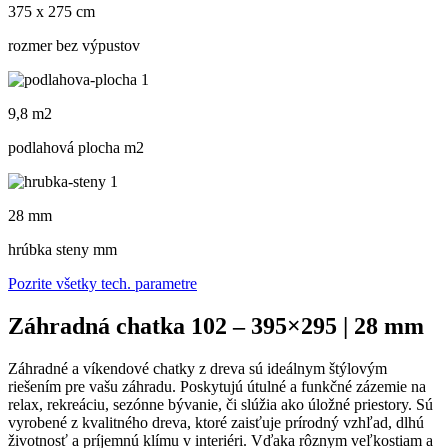
375 x 275 cm
rozmer bez výpustov
9,8 m2
podlahová plocha m
2
28 mm
hrúbka steny mm
Pozrite všetky tech. parametre
Záhradná chatka 102 – 395×295 | 28 mm
Záhradné a víkendové chatky z dreva sú ideálnym štýlovým
riešením pre vašu záhradu. Poskytujú útulné a funkčné zázemie na
relax, rekreáciu, sezónne bývanie, či slúžia ako úložné priestory. Sú
vyrobené z kvalitného dreva, ktoré zaisťuje prírodný vzhľad, dlhú
životnosť a príjemnú klímu v interiéri. Vďaka rôznym veľkostiam a