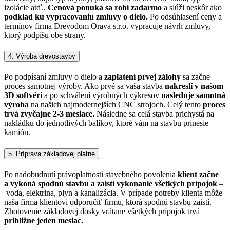
izolácie atď..
Cenová ponuka sa robí zadarmo
a slúži neskôr ako
podklad ku vypracovaniu zmluvy o dielo.
Po odsúhlasení ceny a
termínov firma Drevodom Orava s.r.o. vypracuje návrh zmluvy,
ktorý podpíšu obe strany.
4. Výroba drevostavby
Po podpísaní zmluvy o dielo a
zaplatení prvej zálohy
sa začne
proces samotnej výroby. Ako prvé sa vaša stavba
nakreslí v našom
3D softvéri
a po schválení výrobných výkresov
nasleduje samotná
výroba
na našich najmodernejších CNC strojoch. Celý tento
proces
trvá zvyčajne 2-3 mesiace.
Následne sa celá stavba prichystá na
nakládku do jednotlivých balíkov, ktoré vám na stavbu prinesie
kamión.
5. Príprava základovej platne
Po nadobudnutí právoplatnosti stavebného povolenia
klient začne
a vykoná spodnú stavbu a zaistí vykonanie všetkých prípojok
–
voda, elektrina, plyn a kanalizácia. V prípade potreby klienta môže
naša firma klientovi odporučiť firmu, ktorá spodnú stavbu zaistí.
Zhotovenie základovej dosky vrátane všetkých prípojok trvá
približne jeden mesiac.