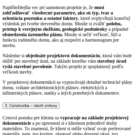
Najdôležitejšia vec pri samotnom projekte je, že
musí
zohľadňovať všeobecné parametre, ako sú typ, tvar a
orientácia pozemku a ostatné faktory
, ktoré ovplyvňujú konečný
výsledok pri tvorbe dreveného domu.
Musíte si zvážiť
polohu,
prístup k verejným službám, geologické podmienky
a prípadné
obmedzenia územného plánu.
Musíte si určiť veľkosť, štýl a
funkciu rodinného domu, ako aj rozpočet a harmonogram pre
stavbu.
Následne si
objednáte projektovú dokumentáciu
, ktorá vám bude
slúžiť pre stavebný úrad, na základe ktorého vám
stavebný úrad
vydá stavebné povolenie
. Takýto projekt je spoplatnený podľa
veľkosti stavby.
V projektovej dokumentácii sa vypracúvajú detailné technické plány
domu, vrátane architektonických plánov, elektrických a
inžinierskych plánov, statiky a iných potrebných dokumentov.
3. Cenotvorba – návrh zmluvy
Cenová ponuka pre klienta sa
vypracuje na základe projektovej
dokumentácie
a po upresnení si s klientom jednotlivé druhy
materiálov. To znamená, že klient si môže vybrať svoje preferované
materiály, napr. typ krytiny, plastové alebo drevené okná, typ