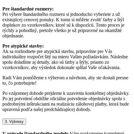
Pre štandardné rozmery:
Pri výbere štandardného rozmeru si jednoducho vyberiete z už
existujúcej cenovej ponuky. K tomu si môžete zvoliť farby a štýl
doplnkov zo vzorkovníkov, ktoré sú k dispozícii. Tento proces je
rýchly a pohodlný, pretože všetko je už pripravené na okamžité
objednanie.
Pre atypické stavby:
Ak sa rozhodnete pre atypickú stavbu, pripravíme pre Vás
individuálny rozpočet šitý na mieru Vašim požiadavkám. Následne
spolu doladíme aj detaily, ako sú farby a štýly, priamo zo
vzorkovníkov, aby výsledok dokonale spĺňal Vaše očakávania.
Radi Vám pomôžeme s výberom a návrhom, aby ste dostali presne
to, čo potrebujete!
Po vzájomnej dohode prejdeme k uzavretiu konkrétnej objednávky.
Po jej potvrdení obdržíte oficiálne potvrdenie objednávky spolu s
podrobnými inštrukciami na realizáciu zálohovej platby, ktorá bude
upravená podľa našej predchádzajúcej dohody.
3. Výkresy
V prípade štandardného modelu
Vám poskytneme kompletnú