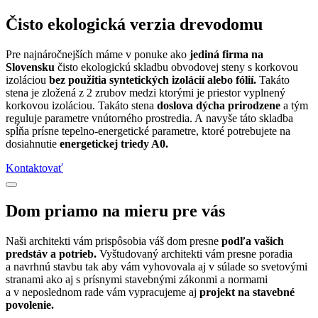
Čisto ekologická verzia drevodomu
Pre najnáročnejších máme v ponuke ako
jediná firma na
Slovensku
čisto ekologickú skladbu obvodovej steny s korkovou
izoláciou
bez použitia syntetických izolácií alebo fólií.
Takáto
stena je zložená z 2 zrubov medzi ktorými je priestor vyplnený
korkovou izoláciou. Takáto stena
doslova dýcha prirodzene
a tým
reguluje parametre vnútorného prostredia. A navyše táto skladba
spĺňa prísne tepelno-energetické parametre, ktoré potrebujete na
dosiahnutie
energetickej triedy A0.
Kontaktovať
Dom priamo na mieru pre vás
Naši architekti vám prispôsobia váš dom presne
podľa vašich
predstáv a potrieb.
Vyštudovaný architekti vám presne poradia
a navrhnú stavbu tak aby vám vyhovovala aj v súlade so svetovými
stranami ako aj s prísnymi stavebnými zákonmi a normami
a v neposlednom rade vám vypracujeme aj
projekt na stavebné
povolenie.