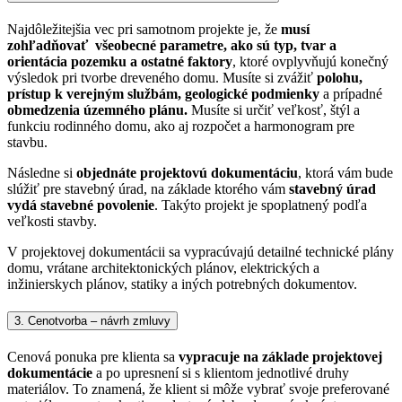
Najdôležitejšia vec pri samotnom projekte je, že
musí
zohľadňovať všeobecné parametre, ako sú typ, tvar a
orientácia pozemku a ostatné faktory
, ktoré ovplyvňujú konečný
výsledok pri tvorbe dreveného domu.
Musíte si zvážiť
polohu,
prístup k verejným službám, geologické podmienky
a prípadné
obmedzenia územného plánu.
Musíte si určiť veľkosť, štýl a
funkciu rodinného domu, ako aj rozpočet a harmonogram pre
stavbu.
Následne si
objednáte projektovú dokumentáciu
, ktorá vám bude
slúžiť pre stavebný úrad, na základe ktorého vám
stavebný úrad
vydá stavebné povolenie
. Takýto projekt je spoplatnený podľa
veľkosti stavby.
V projektovej dokumentácii sa vypracúvajú detailné technické plány
domu, vrátane architektonických plánov, elektrických a
inžinierskych plánov, statiky a iných potrebných dokumentov.
3. Cenotvorba – návrh zmluvy
Cenová ponuka pre klienta sa
vypracuje na základe projektovej
dokumentácie
a po upresnení si s klientom jednotlivé druhy
materiálov. To znamená, že klient si môže vybrať svoje preferované