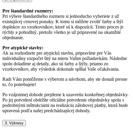
Pre štandardné rozmery:
Pri výbere štandardného rozmeru si jednoducho vyberiete z už
existujúcej cenovej ponuky. K tomu si môžete zvoliť farby a štýl
doplnkov zo vzorkovníkov, ktoré sú k dispozícii. Tento proces je
rýchly a pohodlný, pretože všetko je už pripravené na okamžité
objednanie.
Pre atypické stavby:
Ak sa rozhodnete pre atypickú stavbu, pripravíme pre Vás
individuálny rozpočet šitý na mieru Vašim požiadavkám. Následne
spolu doladíme aj detaily, ako sú farby a štýly, priamo zo
vzorkovníkov, aby výsledok dokonale spĺňal Vaše očakávania.
Radi Vám pomôžeme s výberom a návrhom, aby ste dostali presne
to, čo potrebujete!
Po vzájomnej dohode prejdeme k uzavretiu konkrétnej objednávky.
Po jej potvrdení obdržíte oficiálne potvrdenie objednávky spolu s
podrobnými inštrukciami na realizáciu zálohovej platby, ktorá bude
upravená podľa našej predchádzajúcej dohody.
3. Výkresy