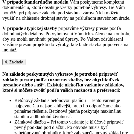
V prípade štandardného modelu
Vám poskytneme kompletnú
dokumentáciu, ktorá obsahuje všetky potrebné výkresy. Tie Vám
pomôžu pri príprave základu pod stavbu a zároveň ich môžete
využiť na ohlásenie drobnej stavby na príslušnom stavebnom úrade.
V prípade atypickej stavby
pripravíme výkresy presne podľa
dohodnutých detailov. Po vyhotovení Vám ich zašleme na kontrolu,
aby ste mohli navrhnúť prípadné úpravy. Po Vašom odsúhlasení
zaistíme presun projektu do výroby, kde bude stavba pripravená na
montáž.
4. Základy
Na základe poskytnutých výkresov je potrebné pripraviť
základy presne podľa rozmerov chatky, bez akýchkoľvek
presahov alebo „uší“. Existuje niekoľko variantov základov,
ktoré si môžete zvoliť podľa vašich možností a preferencií:
Betónový základ s betónovou platňou – Tento variant je
najpevnejší a najspoľahlivejší, preto ho odporúčame ako
primárne riešenie. Betónová platňa poskytuje maximálnu
stabilitu a dlhodobú životnosť.
Zámková dlažba – Pri tomto variante je kľúčové pripraviť
pevný podklad pod dlažbu. Po obvode musia byť
zabetónované obrubníky, ktoré zabezpečia pevný základ pre