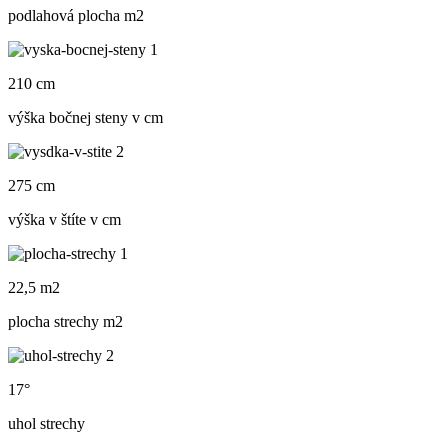
podlahová plocha m
2
210 cm
výška bočnej steny v cm
275 cm
výška v štíte v cm
22,5 m2
plocha strechy m
2
17°
uhol strechy