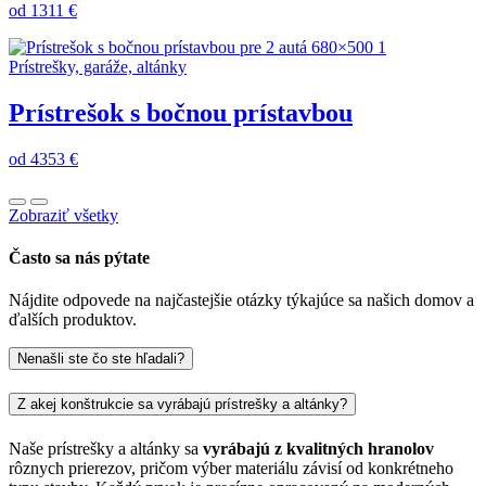
od 1311 €
Prístrešky, garáže, altánky
Prístrešok s bočnou prístavbou
od 4353 €
Zobraziť všetky
Často sa nás pýtate
Nájdite odpovede na najčastejšie otázky týkajúce sa našich domov a
ďalších produktov.
Nenašli ste čo ste hľadali?
Z akej konštrukcie sa vyrábajú prístrešky a altánky?
Naše prístrešky a altánky sa
vyrábajú z kvalitných hranolov
rôznych prierezov, pričom výber materiálu závisí od konkrétneho