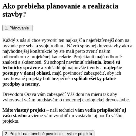
Ako prebieha plánovanie a realizácia
stavby?
1. Plánovanie
Každý z nás si chce vytvoriť ten najkrajší a najefektívnejší dom na
bývanie pre seba a svoju rodinu. Návrh správnej drevostavby ako aj
najvhodnejšej konštrukcie by ste mali preto zveriť našim
odborníkom z projekčnej kancelárie.
Projektanti majú odborné
znalosti a skúsenosti. Sú schopní navrhnúť
riešenia, ktoré sú
technicky správne
a zohľadňujú najnovšie trendy a
najlepšie
postupy v danej oblasti,
majú povinnosť zabezpečiť, aby ich
navrhované projekty boli bezpečné a
spĺňali všetky platné
predpisy a normy
.
Drevodom Orava vám zabezpečí Váš dom na mieru tak aby
vyhovoval vašim predstavám o modernej ekologickej drevostavbe.
Máte vlastný projekt
– naši technici
vám vedia prispôsobiť aj
vašu stavbu
a vieme vám vyrobiť drevostavbu aj podľa vášho
projektu.
2. Projekt na stavebné povolenie – výber projektu