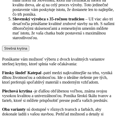
mála firiem na Slovensku, ktorá má certifikáciu nielen na
kvalitu dreva, ale aj na celý proces výroby. Toto jedinečné
postavenie vám poskytuje istotu, že dostanete len to najlepšie,
čo trh ponúka.
Slovenský výrobca s 35-ročnou tradíciou
– Už viac ako tri
desaťročia prinášame kvalitné zrubové stavby na trh. S našimi
dlhoročnými skúsenosťami a remeselným umením môžete
mať istotu, že vaša chatka bude postavená s maximálnou
starostlivosťou.
Strešná krytina
Ponúkame vám možnosť výberu z dvoch kvalitných variantov
strešnej krytiny, ktoré splnia vaše očakávania:
Fínsky šindeľ Katepal
-patrí medzi najkvalitnejšie na trhu, vyniká
dlhou životnosťou a odolnosťou. Ide o ideálne riešenie pre tých,
ktorí preferujú spoľahlivý materiál s moderným vzhľadom.
Plechová krytina
-je ďalšou obľúbenou voľbou, známa svojou
vysokou kvalitou a univerzálnosťou. Ponúka širokú škálu tvarov a
farieb, ktoré si môžete prispôsobiť presne podľa vašich predstáv.
Oba varianty
sú dostupné v rôznych tvaroch a farbách, aby
dokonale ladili s vašou stavbou. Prehľad možností a detaily si