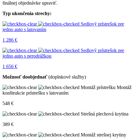
finálnej objednávke upraviť.
Typ ukončenia strechy:
Sedlový prístrešok pre
jedno auto s latovaním
1 286
€
Sedlový prístrešok pre
jedno auto s perodrážkou
1 656
€
Možnosť doobjednať
(doplnkové služby)
Montáž prístrešku
Montáž
konštrukcie prístrešku s latovaním
548
€
Strešná plechová krytina
389
€
Montáž strešnej krytiny