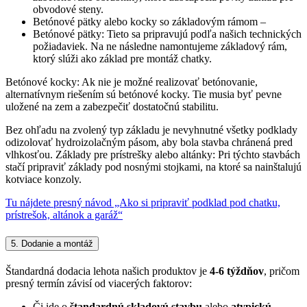
obvodové steny.
Betónové pätky alebo kocky so základovým rámom –
Betónové pätky: Tieto sa pripravujú podľa našich technických
požiadaviek. Na ne následne namontujeme základový rám,
ktorý slúži ako základ pre montáž chatky.
Betónové kocky: Ak nie je možné realizovať betónovanie,
alternatívnym riešením sú betónové kocky. Tie musia byť pevne
uložené na zem a zabezpečiť dostatočnú stabilitu.
Bez ohľadu na zvolený typ základu je nevyhnutné všetky podklady
odizolovať hydroizolačným pásom, aby bola stavba chránená pred
vlhkosťou. Základy pre prístrešky alebo altánky: Pri týchto stavbách
stačí pripraviť základy pod nosnými stojkami, na ktoré sa nainštalujú
kotviace konzoly.
Tu nájdete presný návod „Ako si pripraviť podklad pod chatku,
prístrešok, altánok a garáž“
5. Dodanie a montáž
Štandardná dodacia lehota našich produktov je
4-6 týždňov
, pričom
presný termín závisí od viacerých faktorov:
Či ide o
štandardnú skladovú stavbu
alebo
atypickú