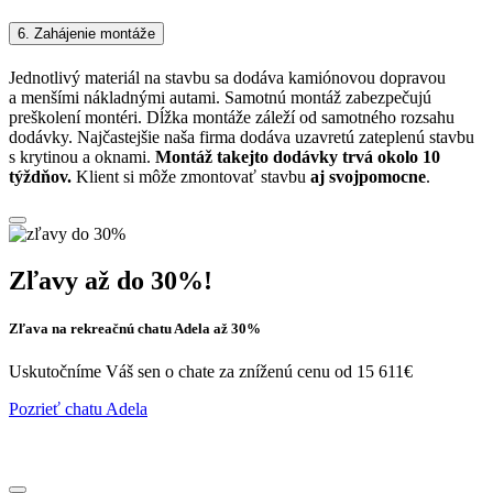
6. Zahájenie montáže
Jednotlivý materiál na stavbu sa dodáva kamiónovou dopravou
a menšími nákladnými autami. Samotnú montáž zabezpečujú
preškolení montéri. Dĺžka montáže záleží od samotného rozsahu
dodávky. Najčastejšie naša firma dodáva uzavretú zateplenú stavbu
s krytinou a oknami.
Montáž takejto dodávky trvá okolo 10
týždňov.
Klient si môže zmontovať stavbu
aj svojpomocne
.
Zľavy až do 30%!
Zľava na rekreačnú chatu Adela až 30%
Uskutočníme Váš sen o chate za zníženú cenu od 15 611€
Pozrieť chatu Adela