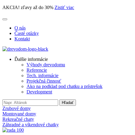
AKCIA! zľavy až do 30%
Zistiť viac
O nás
Časté otázky
Kontakt
Ďalšie informácie
Výhody drevodomu
Referencie
Tech. informácie
Projekčná činnosť
Ako na podklad pod chatku a prístrešok
Development
Search
Hľadať
for:
Zrubové domy
Montované domy
Rekreačné chaty
Záhradné a víkendové chatky