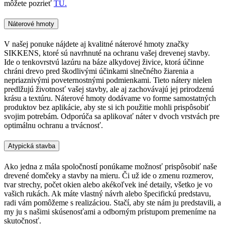
môžete pozrieť
TU.
Náterové hmoty
V našej ponuke nájdete aj kvalitné náterové hmoty značky
SIKKENS, ktoré sú navrhnuté na ochranu vašej drevenej stavby.
Ide o tenkovrstvú lazúru na báze alkydovej živice, ktorá účinne
chráni drevo pred škodlivými účinkami slnečného žiarenia a
nepriaznivými poveternostnými podmienkami. Tieto nátery nielen
predlžujú životnosť vašej stavby, ale aj zachovávajú jej prirodzenú
krásu a textúru. Náterové hmoty dodávame vo forme samostatných
produktov bez aplikácie, aby ste si ich použitie mohli prispôsobiť
svojim potrebám. Odporúča sa aplikovať náter v dvoch vrstvách pre
optimálnu ochranu a trvácnosť.
Atypická stavba
Ako jedna z mála spoločností ponúkame možnosť prispôsobiť naše
drevené domčeky a stavby na mieru. Či už ide o zmenu rozmerov,
tvar strechy, počet okien alebo akékoľvek iné detaily, všetko je vo
vašich rukách. Ak máte vlastný návrh alebo špecifickú predstavu,
radi vám pomôžeme s realizáciou. Stačí, aby ste nám ju predstavili, a
my ju s našimi skúsenosťami a odborným prístupom premeníme na
skutočnosť.