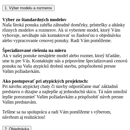
1. Výber modelu a rozmerov
Výber zo štandardných modelov
Naša široká ponuka zahŕňa záhradné domčeky, prístrešky a altánky
rôznych modelov a rozmerov. Ak si vyberiete model, ktorý Vám
vyhovuje, neváhajte nás kontaktovať so žiadosťou o objednávku
alebo vypracovanie cenovej ponuky. Radi Vám pomôžeme.
Špecializované riešenia na mieru
Ak v našej ponuke nenájdete model alebo rozmer, ktorý hľadáte,
sme tu pre Vás. Kontaktujte nás a pripravíme špecializovanú cenovú
ponuku na Vašu atypickú drobnú stavbu, prispôsobenú presne
Vašim požiadavkám.
Ako postupovať pri atypických projektoch:
Pri návrhu atypickej chaty či stavby odporúčame mať základnú
predstavu o dizajne a najlepšie aj jednoduchú skicu. Tá nám umožní
lepšie porozumieť Vašim požiadavkám a prispôsobiť návrh presne
Vašim predstavám.
Tešíme sa na spoluprácu a radi Vám pomôžeme s výberom,
návrhom aj realizáciou!
2. Objednávka