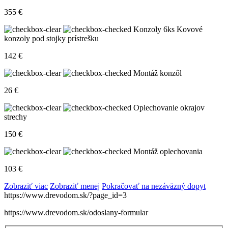
355
€
Konzoly 6ks
Kovové
konzoly pod stojky prístrešku
142
€
Montáž konzôl
26
€
Oplechovanie okrajov
strechy
150
€
Montáž oplechovania
103
€
Zobraziť viac
Zobraziť menej
Pokračovať na nezáväzný dopyt
https://www.drevodom.sk/?page_id=3
https://www.drevodom.sk/odoslany-formular