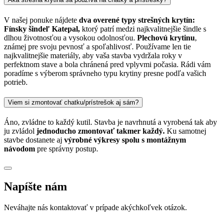
V našej ponuke nájdete
dva overené typy strešných krytín:
Fínsky šindeľ Katepal,
ktorý patrí medzi najkvalitnejšie šindle s
dlhou životnosťou a vysokou odolnosťou.
Plechovú krytinu
,
známej pre svoju pevnosť a spoľahlivosť. Používame len tie
najkvalitnejšie materiály, aby vaša stavba vydržala roky v
perfektnom stave a bola chránená pred vplyvmi počasia. Rádi vám
poradíme s výberom správneho typu krytiny presne podľa vašich
potrieb.
Viem si zmontovať chatku/prístrešok aj sám?
Áno, zvládne to každý kutil. Stavba je navrhnutá a vyrobená tak aby
ju zvládol
jednoducho zmontovať takmer každý.
Ku samotnej
stavbe dostanete aj
výrobné výkresy spolu s montážnym
návodom
pre správny postup.
Napíšte nám
Neváhajte nás kontaktovať v prípade akýchkoľvek otázok.