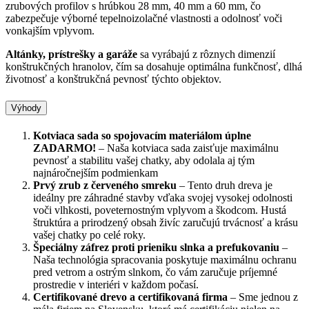
zrubových profilov s hrúbkou 28 mm, 40 mm a 60 mm, čo
zabezpečuje výborné tepelnoizolačné vlastnosti a odolnosť voči
vonkajším vplyvom.
Altánky, prístrešky a garáže
sa vyrábajú z rôznych dimenzií
konštrukčných hranolov, čím sa dosahuje optimálna funkčnosť, dlhá
životnosť a konštrukčná pevnosť týchto objektov.
Výhody
Kotviaca sada so spojovacím materiálom úplne
ZADARMO!
– Naša kotviaca sada zaisťuje maximálnu
pevnosť a stabilitu vašej chatky, aby odolala aj tým
najnáročnejším podmienkam
Prvý zrub z červeného smreku
– Tento druh dreva je
ideálny pre záhradné stavby vďaka svojej vysokej odolnosti
voči vlhkosti, poveternostným vplyvom a škodcom. Hustá
štruktúra a prirodzený obsah živíc zaručujú trvácnosť a krásu
vašej chatky po celé roky.
Špeciálny záfrez proti prieniku slnka a prefukovaniu
–
Naša technológia spracovania poskytuje maximálnu ochranu
pred vetrom a ostrým slnkom, čo vám zaručuje príjemné
prostredie v interiéri v každom počasí.
Certifikované drevo a certifikovaná firma
– Sme jednou z