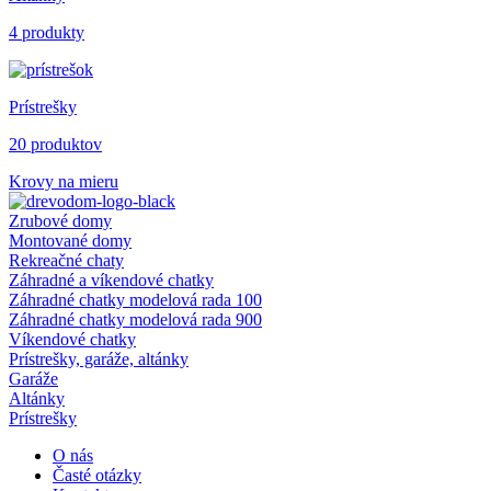
4 produkty
Prístrešky
20 produktov
Krovy na mieru
Zrubové domy
Montované domy
Rekreačné chaty
Záhradné a víkendové chatky
Záhradné chatky modelová rada 100
Záhradné chatky modelová rada 900
Víkendové chatky
Prístrešky, garáže, altánky
Garáže
Altánky
Prístrešky
O nás
Časté otázky