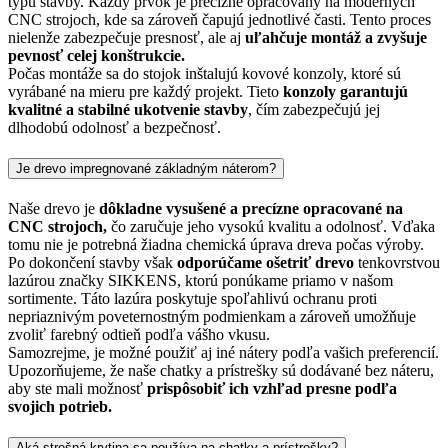
typu stavby. Každý prvok je precízne opracovaný na moderných
CNC strojoch, kde sa zároveň čapujú jednotlivé časti. Tento proces
nielenže zabezpečuje presnosť, ale aj
uľahčuje montáž a zvyšuje
pevnosť celej konštrukcie.
Počas montáže sa do stojok inštalujú kovové konzoly, ktoré sú
vyrábané na mieru pre každý projekt. Tieto
konzoly garantujú
kvalitné a stabilné ukotvenie stavby
, čím zabezpečujú jej
dlhodobú odolnosť a bezpečnosť.
Je drevo impregnované základným náterom?
Naše drevo je
dôkladne vysušené a precízne opracované na
CNC strojoch,
čo zaručuje jeho vysokú kvalitu a odolnosť. Vďaka
tomu nie je potrebná žiadna chemická úprava dreva počas výroby.
Po dokončení stavby však
odporúčame ošetriť drevo
tenkovrstvou
lazúrou značky SIKKENS, ktorú ponúkame priamo v našom
sortimente. Táto lazúra poskytuje spoľahlivú ochranu proti
nepriaznivým poveternostným podmienkam a zároveň umožňuje
zvoliť farebný odtieň podľa vášho vkusu.
Samozrejme, je možné použiť aj iné nátery podľa vašich preferencií.
Upozorňujeme, že naše chatky a prístrešky sú dodávané bez náteru,
aby ste mali možnosť
prispôsobiť ich vzhľad presne podľa
svojich potrieb.
Aká strešná krytina sa používa na chatky a prístrešky?