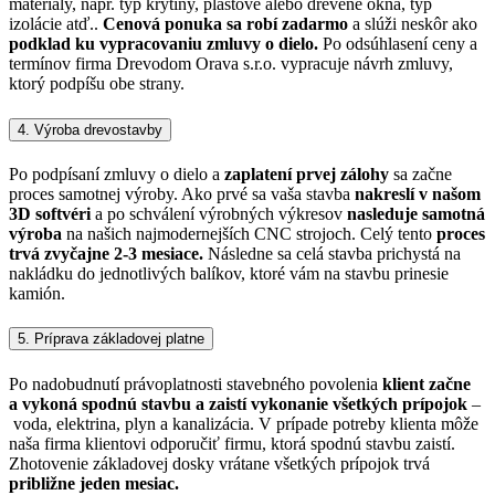
materiály, napr. typ krytiny, plastové alebo drevené okná, typ
izolácie atď..
Cenová ponuka sa robí zadarmo
a slúži neskôr ako
podklad ku vypracovaniu zmluvy o dielo.
Po odsúhlasení ceny a
termínov firma Drevodom Orava s.r.o. vypracuje návrh zmluvy,
ktorý podpíšu obe strany.
4. Výroba drevostavby
Po podpísaní zmluvy o dielo a
zaplatení prvej zálohy
sa začne
proces samotnej výroby. Ako prvé sa vaša stavba
nakreslí v našom
3D softvéri
a po schválení výrobných výkresov
nasleduje samotná
výroba
na našich najmodernejších CNC strojoch. Celý tento
proces
trvá zvyčajne 2-3 mesiace.
Následne sa celá stavba prichystá na
nakládku do jednotlivých balíkov, ktoré vám na stavbu prinesie
kamión.
5. Príprava základovej platne
Po nadobudnutí právoplatnosti stavebného povolenia
klient začne
a vykoná spodnú stavbu a zaistí vykonanie všetkých prípojok
–
voda, elektrina, plyn a kanalizácia. V prípade potreby klienta môže
naša firma klientovi odporučiť firmu, ktorá spodnú stavbu zaistí.
Zhotovenie základovej dosky vrátane všetkých prípojok trvá
približne jeden mesiac.