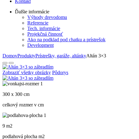
Kontakt
Ďalšie informácie
Výhody drevodomu
Referencie
Tech. informácie
Projekčná činnosť
Ako na podklad pod chatku a prístrešok
Development
Domov
Produkty
Prístrešky, garáže, altánky
Altán 3×3
Zobraziť všetky obrázky
Pôdorys
300 x 300 cm
celkový rozmer v cm
9 m2
podlahová plocha m
2