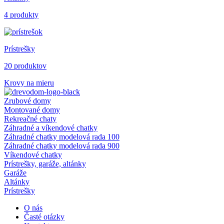
4 produkty
Prístrešky
20 produktov
Krovy na mieru
Zrubové domy
Montované domy
Rekreačné chaty
Záhradné a víkendové chatky
Záhradné chatky modelová rada 100
Záhradné chatky modelová rada 900
Víkendové chatky
Prístrešky, garáže, altánky
Garáže
Altánky
Prístrešky
O nás
Časté otázky