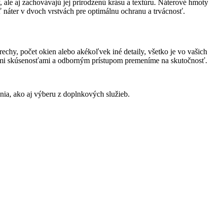
 ale aj zachovávajú jej prirodzenú krásu a textúru. Náterové hmoty
 náter v dvoch vrstvách pre optimálnu ochranu a trvácnosť.
chy, počet okien alebo akékoľvek iné detaily, všetko je vo vašich
našimi skúsenosťami a odborným prístupom premeníme na skutočnosť.
enia, ako aj výberu z doplnkových služieb.