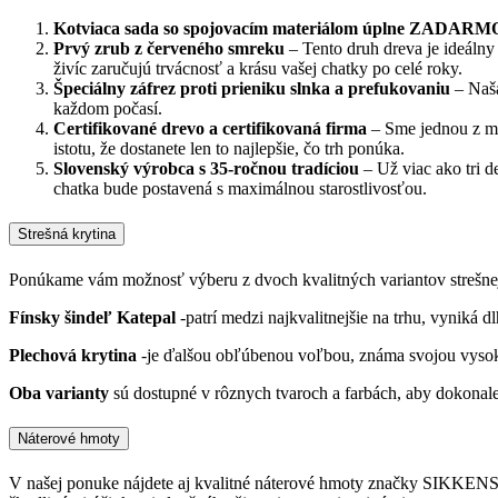
Kotviaca sada so spojovacím materiálom úplne ZADARM
Prvý zrub z červeného smreku
– Tento druh dreva je ideálny
živíc zaručujú trvácnosť a krásu vašej chatky po celé roky.
Špeciálny záfrez proti prieniku slnka a prefukovaniu
– Naša
každom počasí.
Certifikované drevo a certifikovaná firma
– Sme jednou z mál
istotu, že dostanete len to najlepšie, čo trh ponúka.
Slovenský výrobca s 35-ročnou tradíciou
– Už viac ako tri 
chatka bude postavená s maximálnou starostlivosťou.
Strešná krytina
Ponúkame vám možnosť výberu z dvoch kvalitných variantov strešnej 
Fínsky šindeľ Katepal
-patrí medzi najkvalitnejšie na trhu, vyniká 
Plechová krytina
-je ďalšou obľúbenou voľbou, známa svojou vysokou
Oba varianty
sú dostupné v rôznych tvaroch a farbách, aby dokonale 
Náterové hmoty
V našej ponuke nájdete aj kvalitné náterové hmoty značky SIKKENS, k