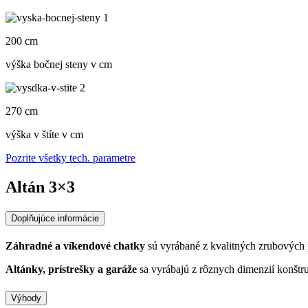
200 cm
výška bočnej steny v cm
270 cm
výška v štíte v cm
Pozrite všetky tech. parametre
Altán 3×3
Doplňujúce informácie
Záhradné a víkendové chatky
sú vyrábané z kvalitných zrubových 
Altánky, prístrešky a garáže
sa vyrábajú z rôznych dimenzií konštr
Výhody