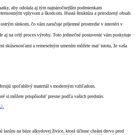
chatky, aby odolala aj tým najnáročnejším podmienkam
oveternostným vplyvom a škodcom. Hustá štruktúra a prirodzený obsah
strým slnkom, čo vám zaručuje príjemné prostredie v interiéri v
ale aj na celý proces výroby. Toto jedinečné postavenie vám poskytuje
čnými skúsenosťami a remeselným umením môžete mať istotu, že vaša
preferujú spoľahlivý materiál s moderným vzhľadom.
ré si môžete prispôsobiť presne podľa vašich predstáv.
U.
 lazúru na báze alkydovej živice, ktorá účinne chráni drevo pred