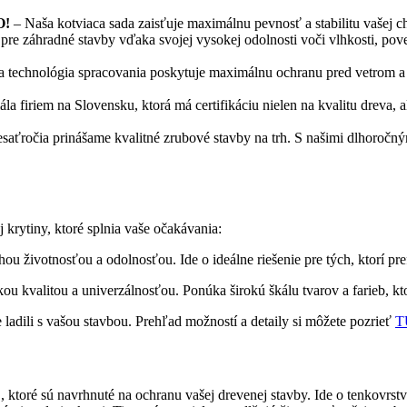
O!
– Naša kotviaca sada zaisťuje maximálnu pevnosť a stabilitu vašej 
 pre záhradné stavby vďaka svojej vysokej odolnosti voči vlhkosti, p
 technológia spracovania poskytuje maximálnu ochranu pred vetrom a o
a firiem na Slovensku, ktorá má certifikáciu nielen na kvalitu dreva, 
desaťročia prinášame kvalitné zrubové stavby na trh. S našimi dlhoro
krytiny, ktoré splnia vaše očakávania:
dlhou životnosťou a odolnosťou. Ide o ideálne riešenie pre tých, ktorí 
 kvalitou a univerzálnosťou. Ponúka širokú škálu tvarov a farieb, kto
ladili s vašou stavbou. Prehľad možností a detaily si môžete pozrieť
T
toré sú navrhnuté na ochranu vašej drevenej stavby. Ide o tenkovrstvú