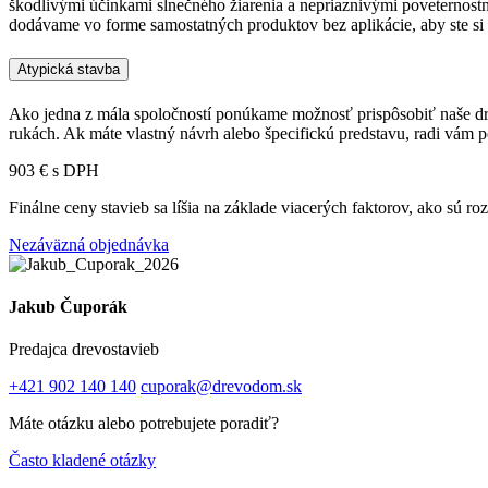
škodlivými účinkami slnečného žiarenia a nepriaznivými poveternostný
dodávame vo forme samostatných produktov bez aplikácie, aby ste si 
Atypická stavba
Ako jedna z mála spoločností ponúkame možnosť prispôsobiť naše drev
rukách. Ak máte vlastný návrh alebo špecifickú predstavu, radi vám 
903 € s DPH
Finálne ceny stavieb sa líšia na základe viacerých faktorov, ako sú r
Nezáväzná objednávka
Jakub Čuporák
Predajca drevostavieb
+421 902 140 140
cuporak@drevodom.sk
Máte otázku alebo potrebujete poradiť?
Často kladené otázky