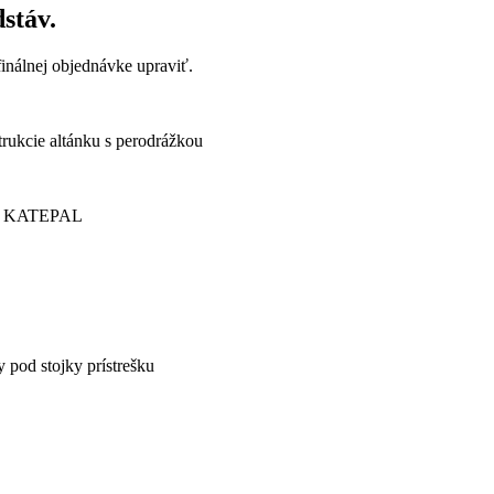
dstáv.
finálnej objednávke upraviť.
rukcie altánku s perodrážkou
eľ KATEPAL
pod stojky prístrešku