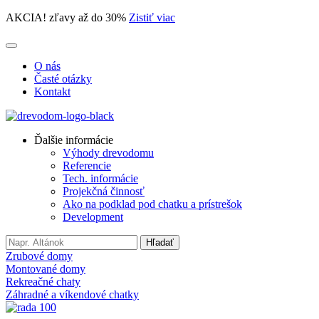
AKCIA! zľavy až do 30%
Zistiť viac
O nás
Časté otázky
Kontakt
Ďalšie informácie
Výhody drevodomu
Referencie
Tech. informácie
Projekčná činnosť
Ako na podklad pod chatku a prístrešok
Development
Search
Hľadať
for:
Zrubové domy
Montované domy
Rekreačné chaty
Záhradné a víkendové chatky