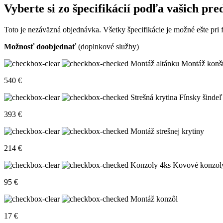
Vyberte si zo špecifikácií podľa vašich pre
Toto je nezáväzná objednávka. Všetky špecifikácie je možné ešte pri 
Možnosť doobjednať
(doplnkové služby)
Montáž altánku
Montáž konšt
540
€
Strešná krytina
Fínsky šind
393
€
Montáž strešnej krytiny
214
€
Konzoly 4ks
Kovové konzoly 
95
€
Montáž konzôl
17
€