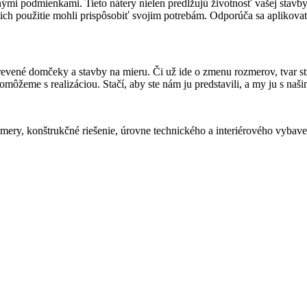
mi podmienkami. Tieto nátery nielen predlžujú životnosť vašej stavby,
ich použitie mohli prispôsobiť svojim potrebám. Odporúča sa aplikovať
ené domčeky a stavby na mieru. Či už ide o zmenu rozmerov, tvar stre
pomôžeme s realizáciou. Stačí, aby ste nám ju predstavili, a my ju s 
ozmery, konštrukčné riešenie, úrovne technického a interiérového vybav