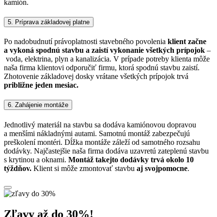
kamión.
5. Príprava základovej platne
Po nadobudnutí právoplatnosti stavebného povolenia
klient začne
a vykoná spodnú stavbu a zaistí vykonanie všetkých prípojok
–
voda, elektrina, plyn a kanalizácia. V prípade potreby klienta môže
naša firma klientovi odporučiť firmu, ktorá spodnú stavbu zaistí.
Zhotovenie základovej dosky vrátane všetkých prípojok trvá
približne jeden mesiac.
6. Zahájenie montáže
Jednotlivý materiál na stavbu sa dodáva kamiónovou dopravou
a menšími nákladnými autami. Samotnú montáž zabezpečujú
preškolení montéri. Dĺžka montáže záleží od samotného rozsahu
dodávky. Najčastejšie naša firma dodáva uzavretú zateplenú stavbu
s krytinou a oknami.
Montáž takejto dodávky trvá okolo 10
týždňov.
Klient si môže zmontovať stavbu
aj svojpomocne
.
Zľavy až do 30%!