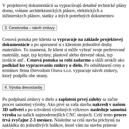
V projektovej dokumentácii sa vypracúvajú detailné technické plány
domu, vrátane architektonických plánov, elektrických a
inžinierskych plánov, statiky a iných potrebných dokumentov.
3. Cenotvorba – návrh zmluvy
Cenová ponuka pre klienta sa
vypracuje na základe projektovej
dokumentácie
a po upresnení si s klientom jednotlivé druhy
materiálov. To znamená, že klient si môže vybrať svoje preferované
materiály, napr. typ krytiny, plastové alebo drevené okná, typ
izolácie atď..
Cenová ponuka sa robí zadarmo
a slúži neskôr ako
podklad ku vypracovaniu zmluvy o dielo.
Po odsúhlasení ceny a
termínov firma Drevodom Orava s.r.o. vypracuje návrh zmluvy,
ktorý podpíšu obe strany.
4. Výroba drevostavby
Po podpísaní zmluvy o dielo a
zaplatení prvej zálohy
sa začne
proces samotnej výroby. Ako prvé sa vaša stavba
nakreslí v našom
3D softvéri
a po schválení výrobných výkresov
nasleduje samotná
výroba
na našich najmodernejších CNC strojoch. Celý tento
proces
trvá zvyčajne 2-3 mesiace.
Následne sa celá stavba prichystá na
nakládku do jednotlivých balíkov, ktoré vám na stavbu prinesie