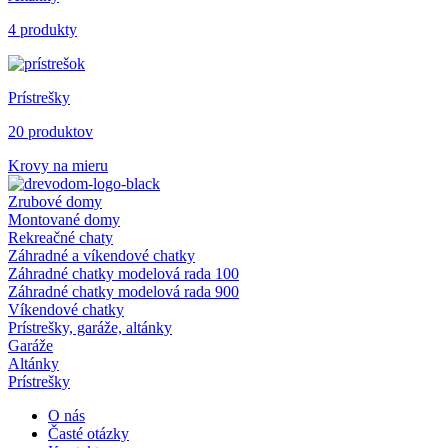
4 produkty
Prístrešky
20 produktov
Krovy na mieru
Zrubové domy
Montované domy
Rekreačné chaty
Záhradné a víkendové chatky
Záhradné chatky modelová rada 100
Záhradné chatky modelová rada 900
Víkendové chatky
Prístrešky, garáže, altánky
Garáže
Altánky
Prístrešky
O nás
Časté otázky