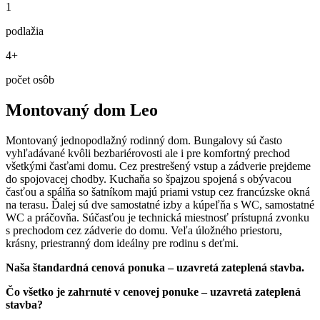
1
podlažia
4+
počet osôb
Montovaný dom Leo
Montovaný jednopodlažný rodinný dom. Bungalovy sú často
vyhľadávané kvôli bezbariérovosti ale i pre komfortný prechod
všetkými časťami domu. Cez prestrešený vstup a zádverie prejdeme
do spojovacej chodby. Kuchaňa so špajzou spojená s obývacou
časťou a spálňa so šatníkom majú priami vstup cez francúzske okná
na terasu. Ďalej sú dve samostatné izby a kúpeľňa s WC, samostatné
WC a práčovňa. Súčasťou je technická miestnosť prístupná zvonku
s prechodom cez zádverie do domu. Veľa úložného priestoru,
krásny, priestranný dom ideálny pre rodinu s deťmi.
Naša štandardná cenová ponuka – uzavretá zateplená stavba.
Čo všetko je zahrnuté v cenovej ponuke – uzavretá zateplená
stavba?