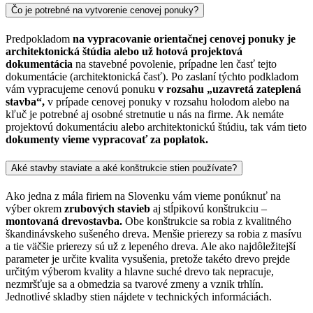
Čo je potrebné na vytvorenie cenovej ponuky?
Predpokladom
na vypracovanie orientačnej cenovej ponuky je
architektonická štúdia alebo už hotová projektová
dokumentácia
na stavebné povolenie, prípadne len časť tejto
dokumentácie (architektonická časť). Po zaslaní týchto podkladom
vám vypracujeme cenovú ponuku
v rozsahu „uzavretá zateplená
stavba“,
v prípade cenovej ponuky v rozsahu holodom alebo na
kľuč je potrebné aj osobné stretnutie u nás na firme. Ak nemáte
projektovú dokumentáciu alebo architektonickú štúdiu, tak vám tieto
dokumenty vieme vypracovať za poplatok.
Aké stavby staviate a aké konštrukcie stien používate?
Ako jedna z mála firiem na Slovenku vám vieme ponúknuť na
výber okrem
zrubových stavieb
aj stĺpikovú konštrukciu –
montovaná drevostavba.
Obe konštrukcie sa robia z kvalitného
škandinávskeho sušeného dreva. Menšie prierezy sa robia z masívu
a tie väčšie prierezy sú už z lepeného dreva. Ale ako najdôležitejší
parameter je určite kvalita vysušenia, pretože takéto drevo prejde
určitým výberom kvality a hlavne suché drevo tak nepracuje,
nezmršťuje sa a obmedzia sa tvarové zmeny a vznik trhlín.
Jednotlivé skladby stien nájdete v technických informáciách.