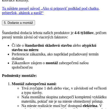
kotviace konzoly.
Tu nájdete presný návod „Ako si pripraviť podklad pod chatku,
prístrešok, altánok a garáž“
5. Dodanie a montáž
Štandardná dodacia lehota našich produktov je
4-6 týždňov
, pričom
presný termín závisí od viacerých faktorov:
Či ide o
štandardnú skladovú stavbu
alebo
atypickú
stavbu na mieru
Preferencie zákazníka, ako napríklad požadovaný termín
dodania
Zákazníkov záujem o
montáž
zabezpečenú našou
spoločnosťou
Podmienky montáže:
Montáž zabezpečená nami:
Trvá zvyčajne 1 deň alebo viac, v závislosti od veľkosti
a typu stavby.
Naša montážna skupina zabezpečí kompletnú vykládku
materiálu, pokiaľ nie je na mieste obmedzený prístup.
Na mieste realizácie musí byť dostupná
elektrina
. V