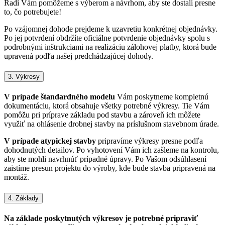
Radi Vám pomôžeme s výberom a návrhom, aby ste dostali presne
to, čo potrebujete!
Po vzájomnej dohode prejdeme k uzavretiu konkrétnej objednávky.
Po jej potvrdení obdržíte oficiálne potvrdenie objednávky spolu s
podrobnými inštrukciami na realizáciu zálohovej platby, ktorá bude
upravená podľa našej predchádzajúcej dohody.
3. Výkresy
V prípade štandardného modelu
Vám poskytneme kompletnú
dokumentáciu, ktorá obsahuje všetky potrebné výkresy. Tie Vám
pomôžu pri príprave základu pod stavbu a zároveň ich môžete
využiť na ohlásenie drobnej stavby na príslušnom stavebnom úrade.
V prípade atypickej stavby
pripravíme výkresy presne podľa
dohodnutých detailov. Po vyhotovení Vám ich zašleme na kontrolu,
aby ste mohli navrhnúť prípadné úpravy. Po Vašom odsúhlasení
zaistíme presun projektu do výroby, kde bude stavba pripravená na
montáž.
4. Základy
Na základe poskytnutých výkresov je potrebné pripraviť