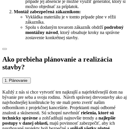
prípade jej absencie je možné využiť generátor, ktorý si
možno objednať za príplatok.
Montáž zabezpečená zákazníkom:
Vykládka materiálu je v tomto prípade plne v réžii
zákazníka.
Spolu s dodaným tovarom zákazník obdrží
podrobný
montážny návod
, ktorý obsahuje kroky na správne
zostavenie konkrétnej stavby.
Ako prebieha plánovanie a realizácia
stavby?
1. Plánovanie
Každý z nás si chce vytvoriť ten najkrajší a najefektívnejší dom na
bývanie pre seba a svoju rodinu. Návrh správnej drevostavby ako aj
najvhodnejšej konštrukcie by ste mali preto zveriť našim
odborníkom z projekčnej kancelárie.
Projektanti majú odborné
znalosti a skúsenosti. Sú schopní navrhnúť
riešenia, ktoré sú
technicky správne
a zohľadňujú najnovšie trendy a
najlepšie
postupy v danej oblasti,
majú povinnosť zabezpečiť, aby ich
navrhované projekty boli bezpečné a
spĺňali všetky platné