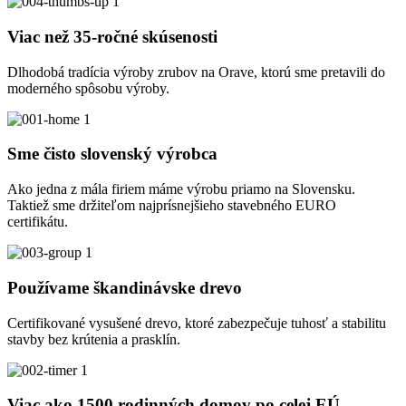
Viac než 35-ročné skúsenosti
Dlhodobá tradícia výroby zrubov na Orave, ktorú sme pretavili do
moderného spôsobu výroby.
Sme čisto slovenský výrobca
Ako jedna z mála firiem máme výrobu priamo na Slovensku.
Taktiež sme držiteľom najprísnejšieho stavebného EURO
certifikátu.
Používame škandinávske drevo
Certifikované vysušené drevo, ktoré zabezpečuje tuhosť a stabilitu
stavby bez krútenia a prasklín.
Viac ako 1500 rodinných domov po celej EÚ