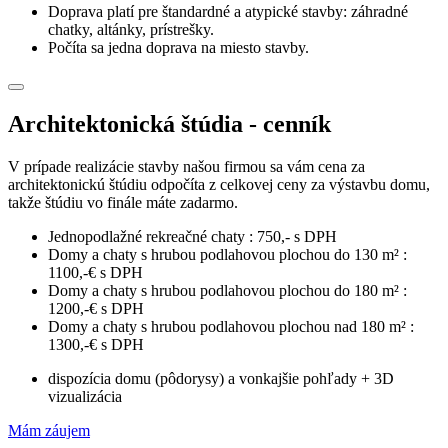
Doprava platí pre štandardné a atypické stavby: záhradné
chatky, altánky, prístrešky.
Počíta sa jedna doprava na miesto stavby.
Architektonická štúdia - cenník
V prípade realizácie stavby našou firmou sa vám cena za
architektonickú štúdiu odpočíta z celkovej ceny za výstavbu domu,
takže štúdiu vo finále máte zadarmo.
Jednopodlažné rekreačné chaty : 750,- s DPH
Domy a chaty s hrubou podlahovou plochou do 130 m² :
1100,-€ s DPH
Domy a chaty s hrubou podlahovou plochou do 180 m² :
1200,-€ s DPH
Domy a chaty s hrubou podlahovou plochou nad 180 m² :
1300,-€ s DPH
dispozícia domu (pôdorysy) a vonkajšie pohľady + 3D
vizualizácia
Mám záujem