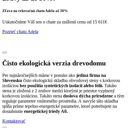
Zľava na rekreačnú chatu Adela až 30%
Uskutočníme Váš sen o chate za zníženú cenu od 15 611€
Pozrieť chatu Adela
Čisto ekologická verzia drevodomu
Pre najnáročnejších máme v ponuke ako
jediná firma na
Slovensku
čisto ekologickú skladbu obvodovej steny s korkovou
izoláciou
bez použitia syntetických izolácií alebo fólií.
Takáto
stena je zložená z 2 zrubov medzi ktorými je priestor vyplnený
korkovou izoláciou. Takáto stena
doslova dýcha prirodzene
a tým
reguluje parametre vnútorného prostredia. A navyše táto skladba
spĺňa prísne tepelno-energetické parametre, ktoré potrebujete na
dosiahnutie
energetickej triedy A0.
Kontaktovať