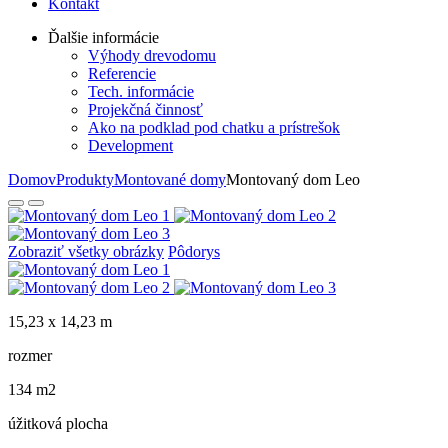
Kontakt
Ďalšie informácie
Výhody drevodomu
Referencie
Tech. informácie
Projekčná činnosť
Ako na podklad pod chatku a prístrešok
Development
Domov
Produkty
Montované domy
Montovaný dom Leo
Zobraziť všetky obrázky
Pôdorys
15,23 x 14,23 m
rozmer
134 m2
úžitková plocha