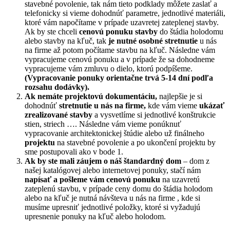
stavebné povolenie, tak nám tieto podklady môžete zaslať a
telefonicky si vieme dohodnúť parametre, jednotlivé materiáli,
ktoré vám napočítame v prípade uzavretej zateplenej stavby.
Ak by ste chceli
cenovú ponuku stavby
do štádia holodomu
alebo stavby na kľuč, tak
je nutné osobné stretnutie
u nás
na firme až potom počítame stavbu na kľuč. Následne vám
vypracujeme cenovú ponuku a v prípade že sa dohodneme
vypracujeme vám zmluvu o dielo, ktorú podpíšeme.
(Vypracovanie ponuky orientačne trvá 5-14 dní podľa
rozsahu dodávky).
Ak nemáte projektovú dokumentáciu,
najlepšie je si
dohodnúť
stretnutie u nás na firme,
kde vám vieme
ukázať
zrealizované stavby
a vysvetlíme si jednotlivé konštrukcie
stien, striech …. Následne vám vieme ponúknuť
vypracovanie architektonickej štúdie alebo už finálneho
projektu
na stavebné povolenie a po ukončení projektu by
sme postupovali ako v bode 1.
Ak by ste mali záujem o náš štandardný dom
– dom z
našej katalógovej alebo internetovej ponuky, stačí nám
napísať a pošleme vám cenovú ponuku
na uzavretú
zateplenú stavbu, v prípade ceny domu do štádia holodom
alebo na kľuč je nutná návšteva u nás na firme , kde si
musíme upresniť jednotlivé položky, ktoré si vyžadujú
upresnenie ponuky na kľuč alebo holodom.