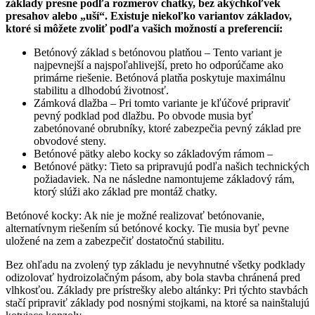
základy presne podľa rozmerov chatky, bez akýchkoľvek
presahov alebo „uší“. Existuje niekoľko variantov základov,
ktoré si môžete zvoliť podľa vašich možností a preferencií:
Betónový základ s betónovou platňou – Tento variant je
najpevnejší a najspoľahlivejší, preto ho odporúčame ako
primárne riešenie. Betónová platňa poskytuje maximálnu
stabilitu a dlhodobú životnosť.
Zámková dlažba – Pri tomto variante je kľúčové pripraviť
pevný podklad pod dlažbu. Po obvode musia byť
zabetónované obrubníky, ktoré zabezpečia pevný základ pre
obvodové steny.
Betónové pätky alebo kocky so základovým rámom –
Betónové pätky: Tieto sa pripravujú podľa našich technických
požiadaviek. Na ne následne namontujeme základový rám,
ktorý slúži ako základ pre montáž chatky.
Betónové kocky: Ak nie je možné realizovať betónovanie,
alternatívnym riešením sú betónové kocky. Tie musia byť pevne
uložené na zem a zabezpečiť dostatočnú stabilitu.
Bez ohľadu na zvolený typ základu je nevyhnutné všetky podklady
odizolovať hydroizolačným pásom, aby bola stavba chránená pred
vlhkosťou. Základy pre prístrešky alebo altánky: Pri týchto stavbách
stačí pripraviť základy pod nosnými stojkami, na ktoré sa nainštalujú