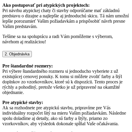
Ako postupovať pri atypických projektoch:
Pri návrhu atypickej chaty či stavby odporúčame mať základnú
predstavu o dizajne a najlepšie aj jednoduchú skicu. Tá nám umožní
lepšie porozumieť Vašim požiadavkám a prispôsobiť návrh presne
Vašim predstavám.
Tešíme sa na spoluprácu a radi Vám pomôžeme s výberom,
návrhom aj realizáciou!
2. Objednávka
Pre štandardné rozmery:
Pri výbere štandardného rozmeru si jednoducho vyberiete z už
existujúcej cenovej ponuky. K tomu si môžete zvoliť farby a štýl
doplnkov zo vzorkovníkov, ktoré sú k dispozícii. Tento proces je
rýchly a pohodlný, pretože všetko je už pripravené na okamžité
objednanie.
Pre atypické stavby:
Ak sa rozhodnete pre atypickú stavbu, pripravíme pre Vás
individuálny rozpočet šitý na mieru Vašim požiadavkám. Následne
spolu doladíme aj detaily, ako sú farby a štýly, priamo zo
vzorkovníkov, aby výsledok dokonale spĺňal Vaše očakávania.