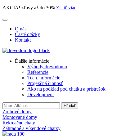
AKCIA! zľavy až do 30%
Zistiť viac
O nás
Časté otázky
Kontakt
Ďalšie informácie
Výhody drevodomu
Referencie
Tech. informácie
Projekčná činnosť
Ako na podklad pod chatku a prístrešok
Development
Search
Hľadať
for:
Zrubové domy
Montované domy
Rekreačné chaty
Záhradné a víkendové chatky