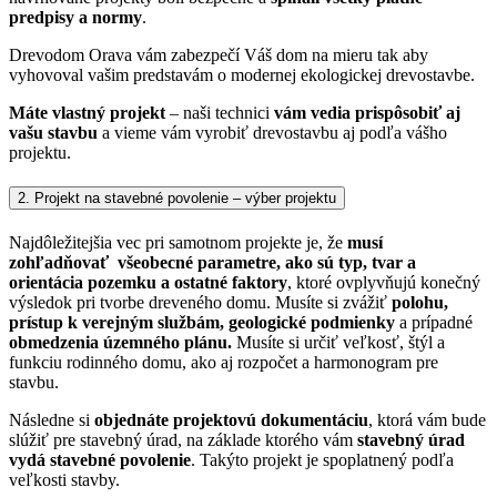
predpisy a normy
.
Drevodom Orava vám zabezpečí Váš dom na mieru tak aby
vyhovoval vašim predstavám o modernej ekologickej drevostavbe.
Máte vlastný projekt
– naši technici
vám vedia prispôsobiť aj
vašu stavbu
a vieme vám vyrobiť drevostavbu aj podľa vášho
projektu.
2. Projekt na stavebné povolenie – výber projektu
Najdôležitejšia vec pri samotnom projekte je, že
musí
zohľadňovať všeobecné parametre, ako sú typ, tvar a
orientácia pozemku a ostatné faktory
, ktoré ovplyvňujú konečný
výsledok pri tvorbe dreveného domu.
Musíte si zvážiť
polohu,
prístup k verejným službám, geologické podmienky
a prípadné
obmedzenia územného plánu.
Musíte si určiť veľkosť, štýl a
funkciu rodinného domu, ako aj rozpočet a harmonogram pre
stavbu.
Následne si
objednáte projektovú dokumentáciu
, ktorá vám bude
slúžiť pre stavebný úrad, na základe ktorého vám
stavebný úrad
vydá stavebné povolenie
. Takýto projekt je spoplatnený podľa
veľkosti stavby.