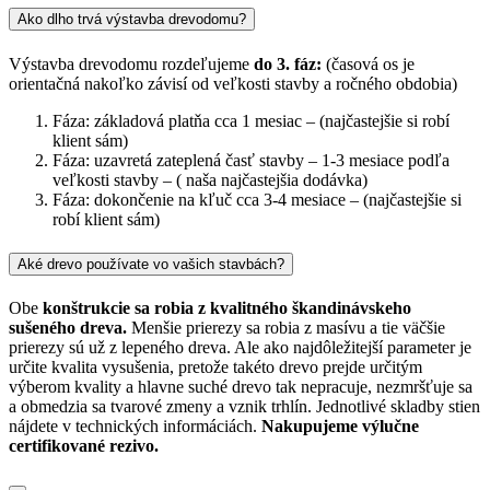
Ako dlho trvá výstavba drevodomu?
Výstavba drevodomu rozdeľujeme
do 3. fáz:
(časová os je
orientačná nakoľko závisí od veľkosti stavby a ročného obdobia)
Fáza: základová platňa cca 1 mesiac – (najčastejšie si robí
klient sám)
Fáza: uzavretá zateplená časť stavby – 1-3 mesiace podľa
veľkosti stavby – ( naša najčastejšia dodávka)
Fáza: dokončenie na kľuč cca 3-4 mesiace – (najčastejšie si
robí klient sám)
Aké drevo používate vo vašich stavbách?
Obe
konštrukcie sa robia z kvalitného škandinávskeho
sušeného dreva.
Menšie prierezy sa robia z masívu a tie väčšie
prierezy sú už z lepeného dreva. Ale ako najdôležitejší parameter je
určite kvalita vysušenia, pretože takéto drevo prejde určitým
výberom kvality a hlavne suché drevo tak nepracuje, nezmršťuje sa
a obmedzia sa tvarové zmeny a vznik trhlín. Jednotlivé skladby stien
nájdete v technických informáciách.
Nakupujeme výlučne
certifikované rezivo.