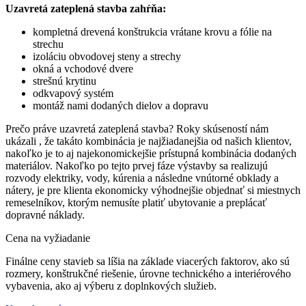
Uzavretá zateplená stavba zahŕňa:
kompletná drevená konštrukcia vrátane krovu a fólie na
strechu
izoláciu obvodovej steny a strechy
okná a vchodové dvere
strešnú krytinu
odkvapový systém
montáž nami dodaných dielov a dopravu
Prečo práve uzavretá zateplená stavba? Roky skúseností nám
ukázali , že takáto kombinácia je najžiadanejšia od našich klientov,
nakoľko je to aj najekonomickejšie prístupná kombinácia dodaných
materiálov. Nakoľko po tejto prvej fáze výstavby sa realizujú
rozvody elektriky, vody, kúrenia a následne vnútorné obklady a
nátery, je pre klienta ekonomicky výhodnejšie objednať si miestnych
remeselníkov, ktorým nemusíte platiť ubytovanie a preplácať
dopravné náklady.
Cena na vyžiadanie
Finálne ceny stavieb sa líšia na základe viacerých faktorov, ako sú
rozmery, konštrukčné riešenie, úrovne technického a interiérového
vybavenia, ako aj výberu z doplnkových služieb.