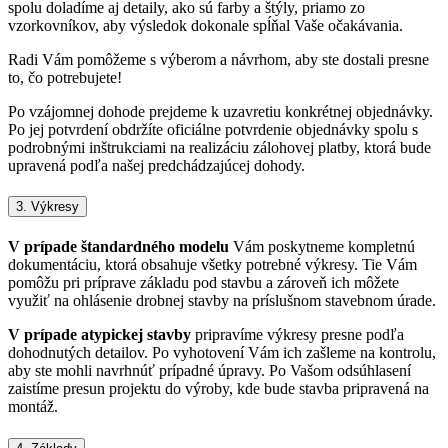
spolu doladíme aj detaily, ako sú farby a štýly, priamo zo
vzorkovníkov, aby výsledok dokonale spĺňal Vaše očakávania.
Radi Vám pomôžeme s výberom a návrhom, aby ste dostali presne
to, čo potrebujete!
Po vzájomnej dohode prejdeme k uzavretiu konkrétnej objednávky.
Po jej potvrdení obdržíte oficiálne potvrdenie objednávky spolu s
podrobnými inštrukciami na realizáciu zálohovej platby, ktorá bude
upravená podľa našej predchádzajúcej dohody.
3. Výkresy
V prípade štandardného modelu
Vám poskytneme kompletnú
dokumentáciu, ktorá obsahuje všetky potrebné výkresy. Tie Vám
pomôžu pri príprave základu pod stavbu a zároveň ich môžete
využiť na ohlásenie drobnej stavby na príslušnom stavebnom úrade.
V prípade atypickej stavby
pripravíme výkresy presne podľa
dohodnutých detailov. Po vyhotovení Vám ich zašleme na kontrolu,
aby ste mohli navrhnúť prípadné úpravy. Po Vašom odsúhlasení
zaistíme presun projektu do výroby, kde bude stavba pripravená na
montáž.