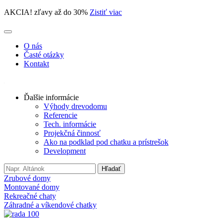
AKCIA! zľavy až do 30%
Zistiť viac
O nás
Časté otázky
Kontakt
Ďalšie informácie
Výhody drevodomu
Referencie
Tech. informácie
Projekčná činnosť
Ako na podklad pod chatku a prístrešok
Development
Search
Hľadať
for:
Zrubové domy
Montované domy
Rekreačné chaty
Záhradné a víkendové chatky