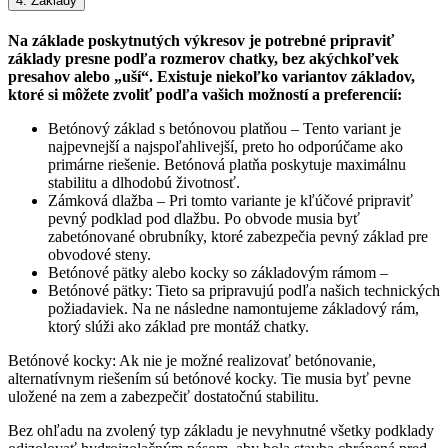
4. Základy
Na základe poskytnutých výkresov je potrebné pripraviť
základy presne podľa rozmerov chatky, bez akýchkoľvek
presahov alebo „uší“. Existuje niekoľko variantov základov,
ktoré si môžete zvoliť podľa vašich možností a preferencií:
Betónový základ s betónovou platňou – Tento variant je
najpevnejší a najspoľahlivejší, preto ho odporúčame ako
primárne riešenie. Betónová platňa poskytuje maximálnu
stabilitu a dlhodobú životnosť.
Zámková dlažba – Pri tomto variante je kľúčové pripraviť
pevný podklad pod dlažbu. Po obvode musia byť
zabetónované obrubníky, ktoré zabezpečia pevný základ pre
obvodové steny.
Betónové pätky alebo kocky so základovým rámom –
Betónové pätky: Tieto sa pripravujú podľa našich technických
požiadaviek. Na ne následne namontujeme základový rám,
ktorý slúži ako základ pre montáž chatky.
Betónové kocky: Ak nie je možné realizovať betónovanie,
alternatívnym riešením sú betónové kocky. Tie musia byť pevne
uložené na zem a zabezpečiť dostatočnú stabilitu.
Bez ohľadu na zvolený typ základu je nevyhnutné všetky podklady