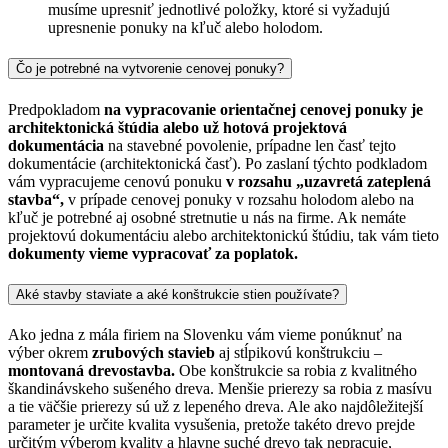
musíme upresniť jednotlivé položky, ktoré si vyžadujú
upresnenie ponuky na kľuč alebo holodom.
Čo je potrebné na vytvorenie cenovej ponuky?
Predpokladom
na vypracovanie orientačnej cenovej ponuky je
architektonická štúdia alebo už hotová projektová
dokumentácia
na stavebné povolenie, prípadne len časť tejto
dokumentácie (architektonická časť). Po zaslaní týchto podkladom
vám vypracujeme cenovú ponuku
v rozsahu „uzavretá zateplená
stavba“,
v prípade cenovej ponuky v rozsahu holodom alebo na
kľuč je potrebné aj osobné stretnutie u nás na firme. Ak nemáte
projektovú dokumentáciu alebo architektonickú štúdiu, tak vám tieto
dokumenty vieme vypracovať za poplatok.
Aké stavby staviate a aké konštrukcie stien používate?
Ako jedna z mála firiem na Slovenku vám vieme ponúknuť na
výber okrem
zrubových stavieb
aj stĺpikovú konštrukciu –
montovaná drevostavba.
Obe konštrukcie sa robia z kvalitného
škandinávskeho sušeného dreva. Menšie prierezy sa robia z masívu
a tie väčšie prierezy sú už z lepeného dreva. Ale ako najdôležitejší
parameter je určite kvalita vysušenia, pretože takéto drevo prejde
určitým výberom kvality a hlavne suché drevo tak nepracuje,