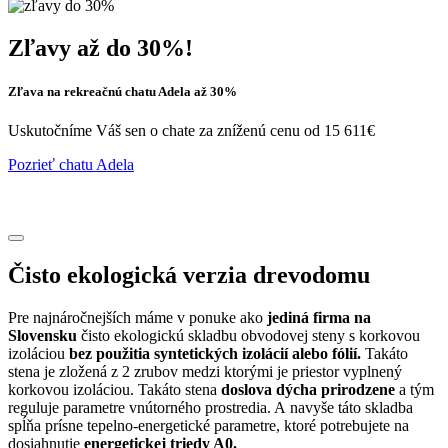
Zľavy až do 30%!
Zľava na rekreačnú chatu Adela až 30%
Uskutočníme Váš sen o chate za zníženú cenu od 15 611€
Pozrieť chatu Adela
Čisto ekologická verzia drevodomu
Pre najnáročnejších máme v ponuke ako
jediná firma na
Slovensku
čisto ekologickú skladbu obvodovej steny s korkovou
izoláciou
bez použitia syntetických izolácií alebo fólií.
Takáto
stena je zložená z 2 zrubov medzi ktorými je priestor vyplnený
korkovou izoláciou. Takáto stena
doslova dýcha prirodzene
a tým
reguluje parametre vnútorného prostredia. A navyše táto skladba
spĺňa prísne tepelno-energetické parametre, ktoré potrebujete na
dosiahnutie
energetickej triedy A0.