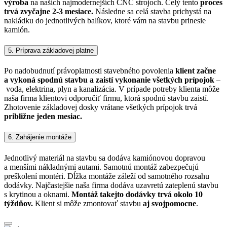
výroba
na našich najmodernejších CNC strojoch. Celý tento
proces
trvá zvyčajne 2-3 mesiace.
Následne sa celá stavba prichystá na
nakládku do jednotlivých balíkov, ktoré vám na stavbu prinesie
kamión.
5. Príprava základovej platne
Po nadobudnutí právoplatnosti stavebného povolenia
klient začne
a vykoná spodnú stavbu a zaistí vykonanie všetkých prípojok
–
voda, elektrina, plyn a kanalizácia. V prípade potreby klienta môže
naša firma klientovi odporučiť firmu, ktorá spodnú stavbu zaistí.
Zhotovenie základovej dosky vrátane všetkých prípojok trvá
približne jeden mesiac.
6. Zahájenie montáže
Jednotlivý materiál na stavbu sa dodáva kamiónovou dopravou
a menšími nákladnými autami. Samotnú montáž zabezpečujú
preškolení montéri. Dĺžka montáže záleží od samotného rozsahu
dodávky. Najčastejšie naša firma dodáva uzavretú zateplenú stavbu
s krytinou a oknami.
Montáž takejto dodávky trvá okolo 10
týždňov.
Klient si môže zmontovať stavbu
aj svojpomocne
.