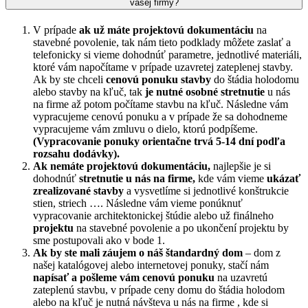
vašej firmy?
V prípade
ak už máte projektovú dokumentáciu
na
stavebné povolenie, tak nám tieto podklady môžete zaslať a
telefonicky si vieme dohodnúť parametre, jednotlivé materiáli,
ktoré vám napočítame v prípade uzavretej zateplenej stavby.
Ak by ste chceli
cenovú ponuku stavby
do štádia holodomu
alebo stavby na kľuč, tak
je nutné osobné stretnutie
u nás
na firme až potom počítame stavbu na kľuč. Následne vám
vypracujeme cenovú ponuku a v prípade že sa dohodneme
vypracujeme vám zmluvu o dielo, ktorú podpíšeme.
(Vypracovanie ponuky orientačne trvá 5-14 dní podľa
rozsahu dodávky).
Ak nemáte projektovú dokumentáciu,
najlepšie je si
dohodnúť
stretnutie u nás na firme,
kde vám vieme
ukázať
zrealizované stavby
a vysvetlíme si jednotlivé konštrukcie
stien, striech …. Následne vám vieme ponúknuť
vypracovanie architektonickej štúdie alebo už finálneho
projektu
na stavebné povolenie a po ukončení projektu by
sme postupovali ako v bode 1.
Ak by ste mali záujem o náš štandardný dom
– dom z
našej katalógovej alebo internetovej ponuky, stačí nám
napísať a pošleme vám cenovú ponuku
na uzavretú
zateplenú stavbu, v prípade ceny domu do štádia holodom
alebo na kľuč je nutná návšteva u nás na firme , kde si