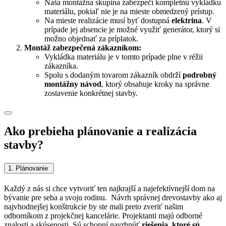
Naša montážna skupina zabezpečí kompletnú vykládku
materiálu, pokiaľ nie je na mieste obmedzený prístup.
Na mieste realizácie musí byť dostupná
elektrina
. V
prípade jej absencie je možné využiť generátor, ktorý si
možno objednať za príplatok.
Montáž zabezpečená zákazníkom:
Vykládka materiálu je v tomto prípade plne v réžii
zákazníka.
Spolu s dodaným tovarom zákazník obdrží
podrobný
montážny návod
, ktorý obsahuje kroky na správne
zostavenie konkrétnej stavby.
Ako prebieha plánovanie a realizácia
stavby?
1. Plánovanie
Každý z nás si chce vytvoriť ten najkrajší a najefektívnejší dom na
bývanie pre seba a svoju rodinu. Návrh správnej drevostavby ako aj
najvhodnejšej konštrukcie by ste mali preto zveriť našim
odborníkom z projekčnej kancelárie.
Projektanti majú odborné
znalosti a skúsenosti. Sú schopní navrhnúť
riešenia, ktoré sú