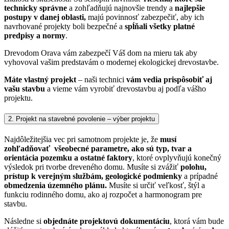
technicky správne
a zohľadňujú najnovšie trendy a
najlepšie
postupy v danej oblasti,
majú povinnosť zabezpečiť, aby ich
navrhované projekty boli bezpečné a
spĺňali všetky platné
predpisy a normy
.
Drevodom Orava vám zabezpečí Váš dom na mieru tak aby
vyhovoval vašim predstavám o modernej ekologickej drevostavbe.
Máte vlastný projekt
– naši technici
vám vedia prispôsobiť aj
vašu stavbu
a vieme vám vyrobiť drevostavbu aj podľa vášho
projektu.
2. Projekt na stavebné povolenie – výber projektu
Najdôležitejšia vec pri samotnom projekte je, že
musí
zohľadňovať všeobecné parametre, ako sú typ, tvar a
orientácia pozemku a ostatné faktory
, ktoré ovplyvňujú konečný
výsledok pri tvorbe dreveného domu.
Musíte si zvážiť
polohu,
prístup k verejným službám, geologické podmienky
a prípadné
obmedzenia územného plánu.
Musíte si určiť veľkosť, štýl a
funkciu rodinného domu, ako aj rozpočet a harmonogram pre
stavbu.
Následne si
objednáte projektovú dokumentáciu
, ktorá vám bude