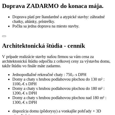
Doprava ZADARMO do konaca mája.
Doprava platí pre štandardné a atypické stavby: záhradné
chatky, altánky, prístrešky.
Počíta sa jedna doprava na miesto stavby.
Architektonická štúdia - cenník
V prípade realizácie stavby našou firmou sa vám cena za
architektonickú štúdiu odpočíta z celkovej ceny za výstavbu domu,
takže štúdiu vo finále máte zadarmo.
Jednopodlažné rekreačné chaty : 750,- s DPH
Domy a chaty s hrubou podlahovou plochou do 130 m² :
1100,-€ s DPH
Domy a chaty s hrubou podlahovou plochou do 180 m² :
1200,-€ s DPH
Domy a chaty s hrubou podlahovou plochou nad 180 m² :
1300,-€ s DPH
dispozícia domu (pôdorysy) a vonkajšie pohľady + 3D