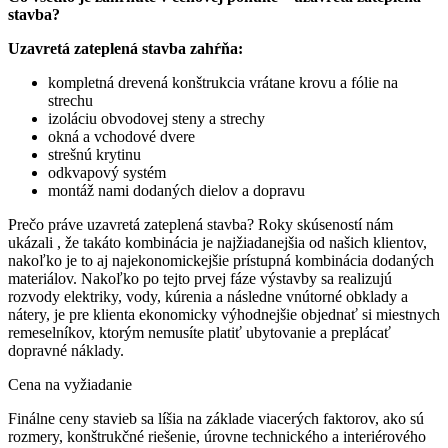
stavba?
Uzavretá zateplená stavba zahŕňa:
kompletná drevená konštrukcia vrátane krovu a fólie na
strechu
izoláciu obvodovej steny a strechy
okná a vchodové dvere
strešnú krytinu
odkvapový systém
montáž nami dodaných dielov a dopravu
Prečo práve uzavretá zateplená stavba? Roky skúseností nám
ukázali , že takáto kombinácia je najžiadanejšia od našich klientov,
nakoľko je to aj najekonomickejšie prístupná kombinácia dodaných
materiálov. Nakoľko po tejto prvej fáze výstavby sa realizujú
rozvody elektriky, vody, kúrenia a následne vnútorné obklady a
nátery, je pre klienta ekonomicky výhodnejšie objednať si miestnych
remeselníkov, ktorým nemusíte platiť ubytovanie a preplácať
dopravné náklady.
Cena na vyžiadanie
Finálne ceny stavieb sa líšia na základe viacerých faktorov, ako sú
rozmery, konštrukčné riešenie, úrovne technického a interiérového