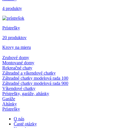
4 produkty
Prístrešky
20 produktov
Krovy na mieru
Zrubové domy
Montované domy
Rekreačné chaty
Záhradné a víkendové chatky
Záhradné chatky modelová rada 100
Záhradné chatky modelová rada 900
Víkendové chatky
Prístrešky, garáže, altánky
Garáže
Altánky
Prístrešky
O nás
Časté otázky