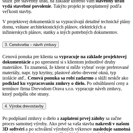
slúžiť pre stavebný úrad, na základe ktorého vám
stavebný úrad
vydá stavebné povolenie
. Takýto projekt je spoplatnený podľa
veľkosti stavby.
V projektovej dokumentácii sa vypracúvajú detailné technické plány
domu, vrátane architektonických plánov, elektrických a
inžinierskych plánov, statiky a iných potrebných dokumentov.
3. Cenotvorba – návrh zmluvy
Cenová ponuka pre klienta sa
vypracuje na základe projektovej
dokumentácie
a po upresnení si s klientom jednotlivé druhy
materiálov. To znamená, že klient si môže vybrať svoje preferované
materiály, napr. typ krytiny, plastové alebo drevené okná, typ
izolácie atď..
Cenová ponuka sa robí zadarmo
a slúži neskôr ako
podklad ku vypracovaniu zmluvy o dielo.
Po odsúhlasení ceny a
termínov firma Drevodom Orava s.r.o. vypracuje návrh zmluvy,
ktorý podpíšu obe strany.
4. Výroba drevostavby
Po podpísaní zmluvy o dielo a
zaplatení prvej zálohy
sa začne
proces samotnej výroby. Ako prvé sa vaša stavba
nakreslí v našom
3D softvéri
a po schválení výrobných výkresov
nasleduje samotná