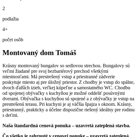
2
podlažia
4+
počet osôb
Montovaný dom Tomáš
Krásny montovaný bungalov so sedlovou strechou. Bungalovy sú
veľmi žiadané pre svoj bezbariérový prechod všetkými
miestnosťami. Má prestrešený vstup a priestranné zádverie
poskytuje miesto aj pre úložný priestor. Z chodby je vstup do spálne,
dvoch ďalších izieb, veľkej kúpeľne a samostatného WC. Chodbu
od spojenej obývačky s kuchyňou je možné oddeliť posúvnými
dverami. Obývačka s kuchyňou sú spojené a z obývačky je vstup na
prestrešenú terasu. Pri kuchyni je aj väčšia špajza s oknom. Krásny,
priestranný, prakticky a účelne dispozične riešený ideálny pre rodinu
s deťmi.
Naša štandardná cenová ponuka – uzavretá zateplená stavba.
Čo všetko je zahrnuté v cenovej ponuke – uzavretá zateplená