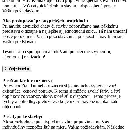
sme tu pre Vás. Kontaktujte nás a pripravíme špecializovanú cenovú
ponuku na Vašu atypickú drobnú stavbu, prispôsobenú presne
Vašim požiadavkám.
Ako postupovať pri atypických projektoch:
Pri návrhu atypickej chaty či stavby odporúčame mať základnú
predstavu o dizajne a najlepšie aj jednoduchú skicu. Tá nám umožní
lepšie porozumieť Vašim požiadavkám a prispôsobiť návrh presne
Vašim predstavám.
Tešíme sa na spoluprácu a radi Vám pomôžeme s výberom,
návrhom aj realizáciou!
2. Objednávka
Pre štandardné rozmery:
Pri výbere štandardného rozmeru si jednoducho vyberiete z už
existujúcej cenovej ponuky. K tomu si môžete zvoliť farby a štýl
doplnkov zo vzorkovníkov, ktoré sú k dispozícii. Tento proces je
rýchly a pohodlný, pretože všetko je už pripravené na okamžité
objednanie.
Pre atypické stavby:
Ak sa rozhodnete pre atypickú stavbu, pripravíme pre Vás
individuálny rozpočet šitý na mieru Vašim požiadavkám. Následne