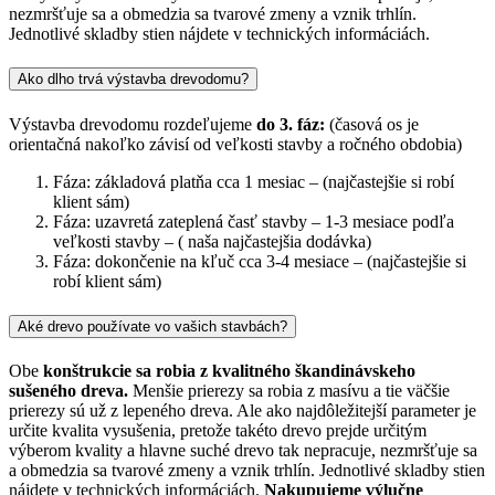
nezmršťuje sa a obmedzia sa tvarové zmeny a vznik trhlín.
Jednotlivé skladby stien nájdete v technických informáciách.
Ako dlho trvá výstavba drevodomu?
Výstavba drevodomu rozdeľujeme
do 3. fáz:
(časová os je
orientačná nakoľko závisí od veľkosti stavby a ročného obdobia)
Fáza: základová platňa cca 1 mesiac – (najčastejšie si robí
klient sám)
Fáza: uzavretá zateplená časť stavby – 1-3 mesiace podľa
veľkosti stavby – ( naša najčastejšia dodávka)
Fáza: dokončenie na kľuč cca 3-4 mesiace – (najčastejšie si
robí klient sám)
Aké drevo používate vo vašich stavbách?
Obe
konštrukcie sa robia z kvalitného škandinávskeho
sušeného dreva.
Menšie prierezy sa robia z masívu a tie väčšie
prierezy sú už z lepeného dreva. Ale ako najdôležitejší parameter je
určite kvalita vysušenia, pretože takéto drevo prejde určitým
výberom kvality a hlavne suché drevo tak nepracuje, nezmršťuje sa
a obmedzia sa tvarové zmeny a vznik trhlín. Jednotlivé skladby stien
nájdete v technických informáciách.
Nakupujeme výlučne