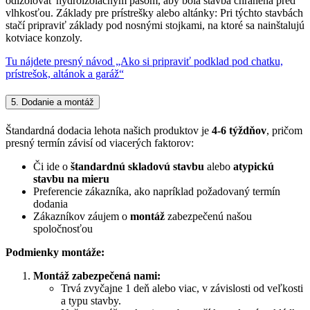
odizolovať hydroizolačným pásom, aby bola stavba chránená pred
vlhkosťou. Základy pre prístrešky alebo altánky: Pri týchto stavbách
stačí pripraviť základy pod nosnými stojkami, na ktoré sa nainštalujú
kotviace konzoly.
Tu nájdete presný návod „Ako si pripraviť podklad pod chatku,
prístrešok, altánok a garáž“
5. Dodanie a montáž
Štandardná dodacia lehota našich produktov je
4-6 týždňov
, pričom
presný termín závisí od viacerých faktorov:
Či ide o
štandardnú skladovú stavbu
alebo
atypickú
stavbu na mieru
Preferencie zákazníka, ako napríklad požadovaný termín
dodania
Zákazníkov záujem o
montáž
zabezpečenú našou
spoločnosťou
Podmienky montáže:
Montáž zabezpečená nami:
Trvá zvyčajne 1 deň alebo viac, v závislosti od veľkosti
a typu stavby.