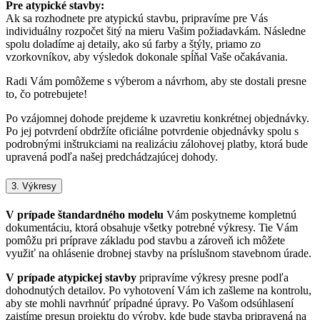
Pre atypické stavby:
Ak sa rozhodnete pre atypickú stavbu, pripravíme pre Vás
individuálny rozpočet šitý na mieru Vašim požiadavkám. Následne
spolu doladíme aj detaily, ako sú farby a štýly, priamo zo
vzorkovníkov, aby výsledok dokonale spĺňal Vaše očakávania.
Radi Vám pomôžeme s výberom a návrhom, aby ste dostali presne
to, čo potrebujete!
Po vzájomnej dohode prejdeme k uzavretiu konkrétnej objednávky.
Po jej potvrdení obdržíte oficiálne potvrdenie objednávky spolu s
podrobnými inštrukciami na realizáciu zálohovej platby, ktorá bude
upravená podľa našej predchádzajúcej dohody.
3. Výkresy
V prípade štandardného modelu
Vám poskytneme kompletnú
dokumentáciu, ktorá obsahuje všetky potrebné výkresy. Tie Vám
pomôžu pri príprave základu pod stavbu a zároveň ich môžete
využiť na ohlásenie drobnej stavby na príslušnom stavebnom úrade.
V prípade atypickej stavby
pripravíme výkresy presne podľa
dohodnutých detailov. Po vyhotovení Vám ich zašleme na kontrolu,
aby ste mohli navrhnúť prípadné úpravy. Po Vašom odsúhlasení
zaistíme presun projektu do výroby, kde bude stavba pripravená na