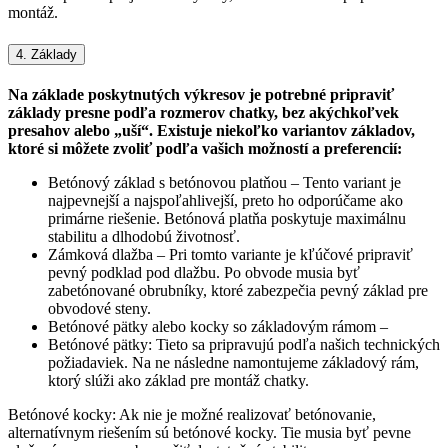
montáž.
4. Základy
Na základe poskytnutých výkresov je potrebné pripraviť
základy presne podľa rozmerov chatky, bez akýchkoľvek
presahov alebo „uší“. Existuje niekoľko variantov základov,
ktoré si môžete zvoliť podľa vašich možností a preferencií:
Betónový základ s betónovou platňou – Tento variant je
najpevnejší a najspoľahlivejší, preto ho odporúčame ako
primárne riešenie. Betónová platňa poskytuje maximálnu
stabilitu a dlhodobú životnosť.
Zámková dlažba – Pri tomto variante je kľúčové pripraviť
pevný podklad pod dlažbu. Po obvode musia byť
zabetónované obrubníky, ktoré zabezpečia pevný základ pre
obvodové steny.
Betónové pätky alebo kocky so základovým rámom –
Betónové pätky: Tieto sa pripravujú podľa našich technických
požiadaviek. Na ne následne namontujeme základový rám,
ktorý slúži ako základ pre montáž chatky.
Betónové kocky: Ak nie je možné realizovať betónovanie,
alternatívnym riešením sú betónové kocky. Tie musia byť pevne