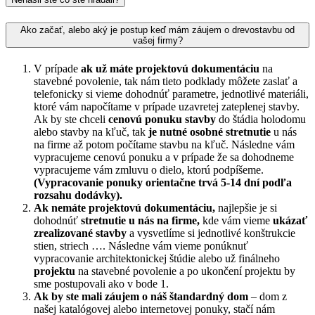
Ako začať, alebo aký je postup keď mám záujem o drevostavbu od
vašej firmy?
V prípade
ak už máte projektovú dokumentáciu
na
stavebné povolenie, tak nám tieto podklady môžete zaslať a
telefonicky si vieme dohodnúť parametre, jednotlivé materiáli,
ktoré vám napočítame v prípade uzavretej zateplenej stavby.
Ak by ste chceli
cenovú ponuku stavby
do štádia holodomu
alebo stavby na kľuč, tak
je nutné osobné stretnutie
u nás
na firme až potom počítame stavbu na kľuč. Následne vám
vypracujeme cenovú ponuku a v prípade že sa dohodneme
vypracujeme vám zmluvu o dielo, ktorú podpíšeme.
(Vypracovanie ponuky orientačne trvá 5-14 dní podľa
rozsahu dodávky).
Ak nemáte projektovú dokumentáciu,
najlepšie je si
dohodnúť
stretnutie u nás na firme,
kde vám vieme
ukázať
zrealizované stavby
a vysvetlíme si jednotlivé konštrukcie
stien, striech …. Následne vám vieme ponúknuť
vypracovanie architektonickej štúdie alebo už finálneho
projektu
na stavebné povolenie a po ukončení projektu by
sme postupovali ako v bode 1.
Ak by ste mali záujem o náš štandardný dom
– dom z
našej katalógovej alebo internetovej ponuky, stačí nám