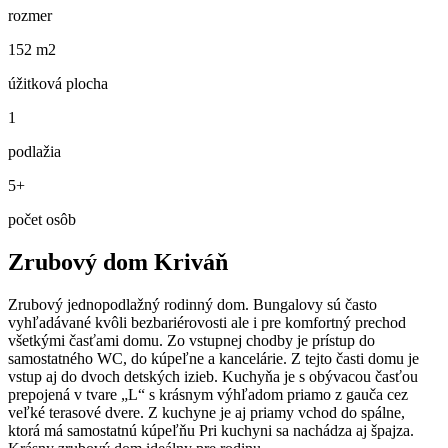
rozmer
152 m2
úžitková plocha
1
podlažia
5+
počet osôb
Zrubový dom Kriváň
Zrubový jednopodlažný rodinný dom. Bungalovy sú často
vyhľadávané kvôli bezbariérovosti ale i pre komfortný prechod
všetkými časťami domu. Zo vstupnej chodby je prístup do
samostatného WC, do kúpeľne a kancelárie. Z tejto časti domu je
vstup aj do dvoch detských izieb. Kuchyňa je s obývacou časťou
prepojená v tvare „L“ s krásnym výhľadom priamo z gauča cez
veľké terasové dvere. Z kuchyne je aj priamy vchod do spálne,
ktorá má samostatnú kúpeľňu Pri kuchyni sa nachádza aj špajza.