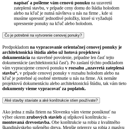
napísať a pošleme vám cenovú ponuku
na uzavretú
zateplenú stavbu, v prípade ceny domu do štádia holodom
alebo na kľuč je nutná návšteva u nás na firme , kde si
musíme upresniť jednotlivé položky, ktoré si vyžadujú
upresnenie ponuky na kľuč alebo holodom.
Čo je potrebné na vytvorenie cenovej ponuky?
Predpokladom
na vypracovanie orientačnej cenovej ponuky je
architektonická štúdia alebo už hotová projektová
dokumentácia
na stavebné povolenie, prípadne len časť tejto
dokumentácie (architektonická časť). Po zaslaní týchto podkladom
vám vypracujeme cenovú ponuku
v rozsahu „uzavretá zateplená
stavba“,
v prípade cenovej ponuky v rozsahu holodom alebo na
kľuč je potrebné aj osobné stretnutie u nás na firme. Ak nemáte
projektovú dokumentáciu alebo architektonickú štúdiu, tak vám tieto
dokumenty vieme vypracovať za poplatok.
Aké stavby staviate a aké konštrukcie stien používate?
Ako jedna z mála firiem na Slovenku vám vieme ponúknuť na
výber okrem
zrubových stavieb
aj stĺpikovú konštrukciu –
montovaná drevostavba.
Obe konštrukcie sa robia z kvalitného
škandinávskeho sušeného dreva. Menšie prierezy sa robia z masívu