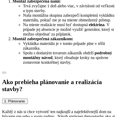
Montáž zabezpečená nami:
Trvá zvyčajne 1 deň alebo viac, v závislosti od veľkosti
a typu stavby.
Naša montážna skupina zabezpečí kompletnú vykládku
materiálu, pokiaľ nie je na mieste obmedzený prístup.
Na mieste realizácie musí byť dostupná
elektrina
. V
prípade jej absencie je možné využiť generátor, ktorý si
možno objednať za príplatok.
Montáž zabezpečená zákazníkom:
Vykládka materiálu je v tomto prípade plne v réžii
zákazníka.
Spolu s dodaným tovarom zákazník obdrží
podrobný
montážny návod
, ktorý obsahuje kroky na správne
zostavenie konkrétnej stavby.
Ako prebieha plánovanie a realizácia
stavby?
1. Plánovanie
Každý z nás si chce vytvoriť ten najkrajší a najefektívnejší dom na
bývanie pre seba a svoju rodinu. Návrh správnej drevostavby ako aj