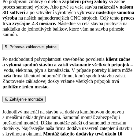
Po podpísaní zmluvy o dielo a
zaplatení prvej zálohy
sa začne
proces samotnej výroby. Ako prvé sa vaša stavba
nakreslí v našom
3D softvéri
a po schválení výrobných výkresov
nasleduje samotná
výroba
na našich najmodernejších CNC strojoch. Celý tento
proces
trvá zvyčajne 2-3 mesiace.
Následne sa celá stavba prichystá na
nakládku do jednotlivých balíkov, ktoré vám na stavbu prinesie
kamión.
5. Príprava základovej platne
Po nadobudnutí právoplatnosti stavebného povolenia
klient začne
a vykoná spodnú stavbu a zaistí vykonanie všetkých prípojok
–
voda, elektrina, plyn a kanalizácia. V prípade potreby klienta môže
naša firma klientovi odporučiť firmu, ktorá spodnú stavbu zaistí.
Zhotovenie základovej dosky vrátane všetkých prípojok trvá
približne jeden mesiac.
6. Zahájenie montáže
Jednotlivý materiál na stavbu sa dodáva kamiónovou dopravou
a menšími nákladnými autami. Samotnú montáž zabezpečujú
preškolení montéri. Dĺžka montáže záleží od samotného rozsahu
dodávky. Najčastejšie naša firma dodáva uzavretú zateplenú stavbu
s krytinou a oknami.
Montáž takejto dodávky trvá okolo 10