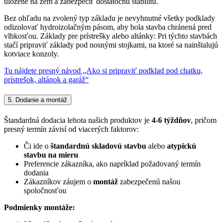
uložené na zem a zabezpečiť dostatočnú stabilitu.
Bez ohľadu na zvolený typ základu je nevyhnutné všetky podklady
odizolovať hydroizolačným pásom, aby bola stavba chránená pred
vlhkosťou. Základy pre prístrešky alebo altánky: Pri týchto stavbách
stačí pripraviť základy pod nosnými stojkami, na ktoré sa nainštalujú
kotviace konzoly.
Tu nájdete presný návod „Ako si pripraviť podklad pod chatku,
prístrešok, altánok a garáž“
5. Dodanie a montáž
Štandardná dodacia lehota našich produktov je
4-6 týždňov
, pričom
presný termín závisí od viacerých faktorov:
Či ide o
štandardnú skladovú stavbu
alebo
atypickú
stavbu na mieru
Preferencie zákazníka, ako napríklad požadovaný termín
dodania
Zákazníkov záujem o
montáž
zabezpečenú našou
spoločnosťou
Podmienky montáže: