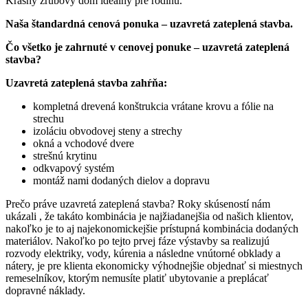
Krásny zrubový dom ideálny pre rodinu.
Naša štandardná cenová ponuka – uzavretá zateplená stavba.
Čo všetko je zahrnuté v cenovej ponuke – uzavretá zateplená
stavba?
Uzavretá zateplená stavba zahŕňa:
kompletná drevená konštrukcia vrátane krovu a fólie na
strechu
izoláciu obvodovej steny a strechy
okná a vchodové dvere
strešnú krytinu
odkvapový systém
montáž nami dodaných dielov a dopravu
Prečo práve uzavretá zateplená stavba? Roky skúseností nám
ukázali , že takáto kombinácia je najžiadanejšia od našich klientov,
nakoľko je to aj najekonomickejšie prístupná kombinácia dodaných
materiálov. Nakoľko po tejto prvej fáze výstavby sa realizujú
rozvody elektriky, vody, kúrenia a následne vnútorné obklady a
nátery, je pre klienta ekonomicky výhodnejšie objednať si miestnych
remeselníkov, ktorým nemusíte platiť ubytovanie a preplácať
dopravné náklady.