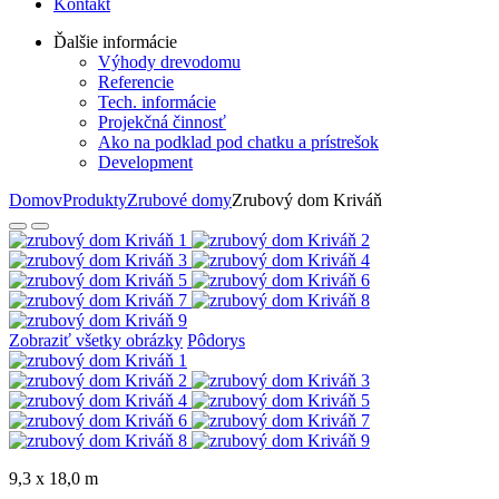
Kontakt
Ďalšie informácie
Výhody drevodomu
Referencie
Tech. informácie
Projekčná činnosť
Ako na podklad pod chatku a prístrešok
Development
Domov
Produkty
Zrubové domy
Zrubový dom Kriváň
Zobraziť všetky obrázky
Pôdorys
9,3 x 18,0 m