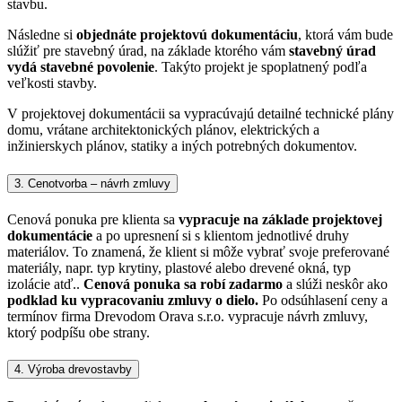
stavbu.
Následne si
objednáte projektovú dokumentáciu
, ktorá vám bude
slúžiť pre stavebný úrad, na základe ktorého vám
stavebný úrad
vydá stavebné povolenie
. Takýto projekt je spoplatnený podľa
veľkosti stavby.
V projektovej dokumentácii sa vypracúvajú detailné technické plány
domu, vrátane architektonických plánov, elektrických a
inžinierskych plánov, statiky a iných potrebných dokumentov.
3. Cenotvorba – návrh zmluvy
Cenová ponuka pre klienta sa
vypracuje na základe projektovej
dokumentácie
a po upresnení si s klientom jednotlivé druhy
materiálov. To znamená, že klient si môže vybrať svoje preferované
materiály, napr. typ krytiny, plastové alebo drevené okná, typ
izolácie atď..
Cenová ponuka sa robí zadarmo
a slúži neskôr ako
podklad ku vypracovaniu zmluvy o dielo.
Po odsúhlasení ceny a
termínov firma Drevodom Orava s.r.o. vypracuje návrh zmluvy,
ktorý podpíšu obe strany.
4. Výroba drevostavby