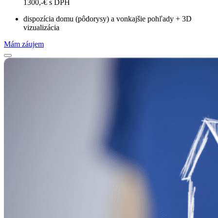
1300,-€ s DPH
dispozícia domu (pôdorysy) a vonkajšie pohľady + 3D
vizualizácia
Mám záujem