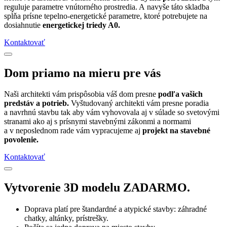
reguluje parametre vnútorného prostredia. A navyše táto skladba
spĺňa prísne tepelno-energetické parametre, ktoré potrebujete na
dosiahnutie
energetickej triedy A0.
Kontaktovať
Dom priamo na mieru pre vás
Naši architekti vám prispôsobia váš dom presne
podľa vašich
predstáv a potrieb.
Vyštudovaný architekti vám presne poradia
a navrhnú stavbu tak aby vám vyhovovala aj v súlade so svetovými
stranami ako aj s prísnymi stavebnými zákonmi a normami
a v neposlednom rade vám vypracujeme aj
projekt na stavebné
povolenie.
Kontaktovať
Vytvorenie 3D modelu ZADARMO.
Doprava platí pre štandardné a atypické stavby: záhradné
chatky, altánky, prístrešky.