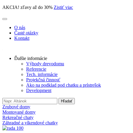
AKCIA! zľavy až do 30%
Zistiť viac
O nás
Časté otázky
Kontakt
Ďalšie informácie
Výhody drevodomu
Referencie
Tech. informácie
Projekčná činnosť
Ako na podklad pod chatku a prístrešok
Development
Search
Hľadať
for:
Zrubové domy
Montované domy
Rekreačné chaty
Záhradné a víkendové chatky