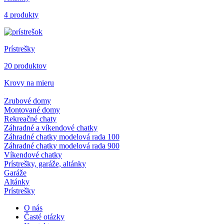
4 produkty
Prístrešky
20 produktov
Krovy na mieru
Zrubové domy
Montované domy
Rekreačné chaty
Záhradné a víkendové chatky
Záhradné chatky modelová rada 100
Záhradné chatky modelová rada 900
Víkendové chatky
Prístrešky, garáže, altánky
Garáže
Altánky
Prístrešky
O nás
Časté otázky