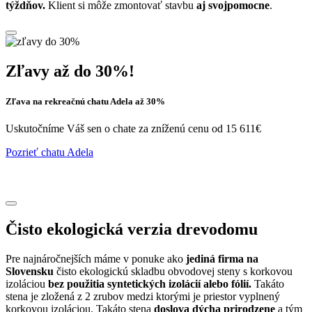
týždňov.
Klient si môže zmontovať stavbu
aj svojpomocne
.
Zľavy až do 30%!
Zľava na rekreačnú chatu Adela až 30%
Uskutočníme Váš sen o chate za zníženú cenu od 15 611€
Pozrieť chatu Adela
Čisto ekologická verzia drevodomu
Pre najnáročnejších máme v ponuke ako
jediná firma na
Slovensku
čisto ekologickú skladbu obvodovej steny s korkovou
izoláciou
bez použitia syntetických izolácií alebo fólií.
Takáto
stena je zložená z 2 zrubov medzi ktorými je priestor vyplnený
korkovou izoláciou. Takáto stena
doslova dýcha prirodzene
a tým