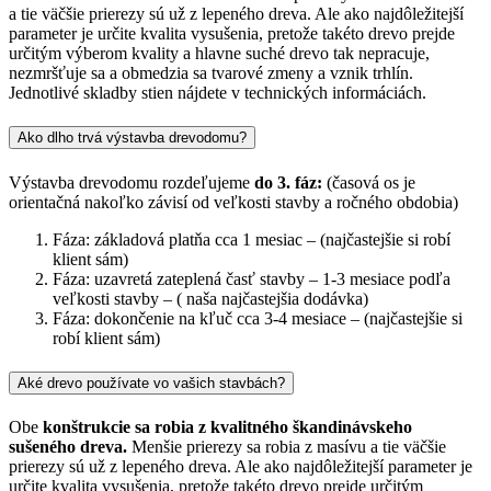
a tie väčšie prierezy sú už z lepeného dreva. Ale ako najdôležitejší
parameter je určite kvalita vysušenia, pretože takéto drevo prejde
určitým výberom kvality a hlavne suché drevo tak nepracuje,
nezmršťuje sa a obmedzia sa tvarové zmeny a vznik trhlín.
Jednotlivé skladby stien nájdete v technických informáciách.
Ako dlho trvá výstavba drevodomu?
Výstavba drevodomu rozdeľujeme
do 3. fáz:
(časová os je
orientačná nakoľko závisí od veľkosti stavby a ročného obdobia)
Fáza: základová platňa cca 1 mesiac – (najčastejšie si robí
klient sám)
Fáza: uzavretá zateplená časť stavby – 1-3 mesiace podľa
veľkosti stavby – ( naša najčastejšia dodávka)
Fáza: dokončenie na kľuč cca 3-4 mesiace – (najčastejšie si
robí klient sám)
Aké drevo používate vo vašich stavbách?
Obe
konštrukcie sa robia z kvalitného škandinávskeho
sušeného dreva.
Menšie prierezy sa robia z masívu a tie väčšie
prierezy sú už z lepeného dreva. Ale ako najdôležitejší parameter je
určite kvalita vysušenia, pretože takéto drevo prejde určitým