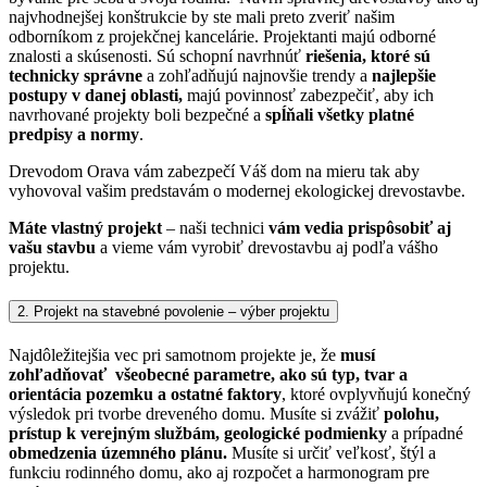
najvhodnejšej konštrukcie by ste mali preto zveriť našim
odborníkom z projekčnej kancelárie.
Projektanti majú odborné
znalosti a skúsenosti. Sú schopní navrhnúť
riešenia, ktoré sú
technicky správne
a zohľadňujú najnovšie trendy a
najlepšie
postupy v danej oblasti,
majú povinnosť zabezpečiť, aby ich
navrhované projekty boli bezpečné a
spĺňali všetky platné
predpisy a normy
.
Drevodom Orava vám zabezpečí Váš dom na mieru tak aby
vyhovoval vašim predstavám o modernej ekologickej drevostavbe.
Máte vlastný projekt
– naši technici
vám vedia prispôsobiť aj
vašu stavbu
a vieme vám vyrobiť drevostavbu aj podľa vášho
projektu.
2. Projekt na stavebné povolenie – výber projektu
Najdôležitejšia vec pri samotnom projekte je, že
musí
zohľadňovať všeobecné parametre, ako sú typ, tvar a
orientácia pozemku a ostatné faktory
, ktoré ovplyvňujú konečný
výsledok pri tvorbe dreveného domu.
Musíte si zvážiť
polohu,
prístup k verejným službám, geologické podmienky
a prípadné
obmedzenia územného plánu.
Musíte si určiť veľkosť, štýl a
funkciu rodinného domu, ako aj rozpočet a harmonogram pre