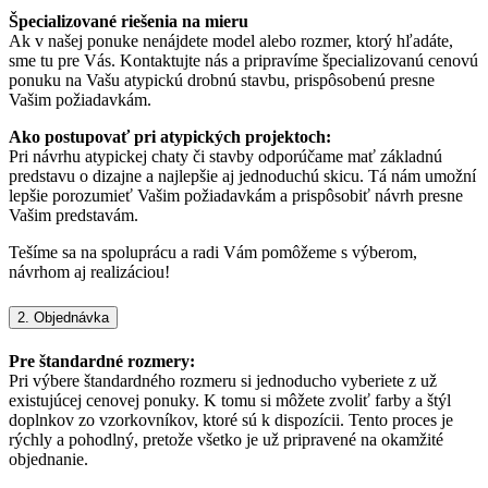
Špecializované riešenia na mieru
Ak v našej ponuke nenájdete model alebo rozmer, ktorý hľadáte,
sme tu pre Vás. Kontaktujte nás a pripravíme špecializovanú cenovú
ponuku na Vašu atypickú drobnú stavbu, prispôsobenú presne
Vašim požiadavkám.
Ako postupovať pri atypických projektoch:
Pri návrhu atypickej chaty či stavby odporúčame mať základnú
predstavu o dizajne a najlepšie aj jednoduchú skicu. Tá nám umožní
lepšie porozumieť Vašim požiadavkám a prispôsobiť návrh presne
Vašim predstavám.
Tešíme sa na spoluprácu a radi Vám pomôžeme s výberom,
návrhom aj realizáciou!
2. Objednávka
Pre štandardné rozmery:
Pri výbere štandardného rozmeru si jednoducho vyberiete z už
existujúcej cenovej ponuky. K tomu si môžete zvoliť farby a štýl
doplnkov zo vzorkovníkov, ktoré sú k dispozícii. Tento proces je
rýchly a pohodlný, pretože všetko je už pripravené na okamžité
objednanie.