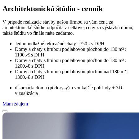
Architektonická štúdia - cenník
V prípade realizácie stavby našou firmou sa vám cena za
architektonickú štúdiu odpočíta z celkovej ceny za výstavbu domu,
takže štúdiu vo finále máte zadarmo.
Jednopodlažné rekreačné chaty : 750,- s DPH
Domy a chaty s hrubou podlahovou plochou do 130 m² :
1100,-€ s DPH
Domy a chaty s hrubou podlahovou plochou do 180 m² :
1200,-€ s DPH
Domy a chaty s hrubou podlahovou plochou nad 180 m² :
1300,-€ s DPH
dispozícia domu (pôdorysy) a vonkajšie pohľady + 3D
vizualizácia
Mám záujem