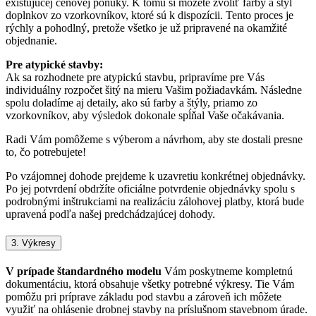
existujúcej cenovej ponuky. K tomu si môžete zvoliť farby a štýl
doplnkov zo vzorkovníkov, ktoré sú k dispozícii. Tento proces je
rýchly a pohodlný, pretože všetko je už pripravené na okamžité
objednanie.
Pre atypické stavby:
Ak sa rozhodnete pre atypickú stavbu, pripravíme pre Vás
individuálny rozpočet šitý na mieru Vašim požiadavkám. Následne
spolu doladíme aj detaily, ako sú farby a štýly, priamo zo
vzorkovníkov, aby výsledok dokonale spĺňal Vaše očakávania.
Radi Vám pomôžeme s výberom a návrhom, aby ste dostali presne
to, čo potrebujete!
Po vzájomnej dohode prejdeme k uzavretiu konkrétnej objednávky.
Po jej potvrdení obdržíte oficiálne potvrdenie objednávky spolu s
podrobnými inštrukciami na realizáciu zálohovej platby, ktorá bude
upravená podľa našej predchádzajúcej dohody.
3. Výkresy
V prípade štandardného modelu
Vám poskytneme kompletnú
dokumentáciu, ktorá obsahuje všetky potrebné výkresy. Tie Vám
pomôžu pri príprave základu pod stavbu a zároveň ich môžete
využiť na ohlásenie drobnej stavby na príslušnom stavebnom úrade.