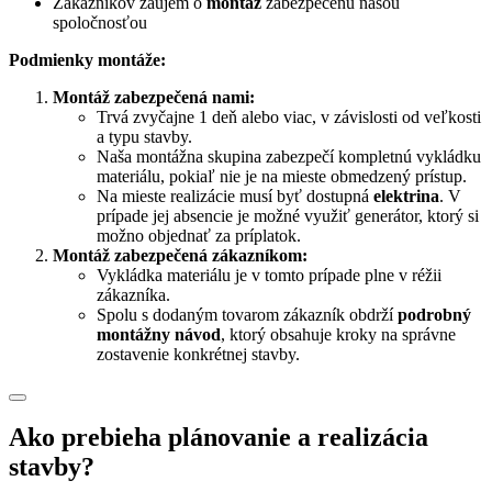
Zákazníkov záujem o
montáž
zabezpečenú našou
spoločnosťou
Podmienky montáže:
Montáž zabezpečená nami:
Trvá zvyčajne 1 deň alebo viac, v závislosti od veľkosti
a typu stavby.
Naša montážna skupina zabezpečí kompletnú vykládku
materiálu, pokiaľ nie je na mieste obmedzený prístup.
Na mieste realizácie musí byť dostupná
elektrina
. V
prípade jej absencie je možné využiť generátor, ktorý si
možno objednať za príplatok.
Montáž zabezpečená zákazníkom:
Vykládka materiálu je v tomto prípade plne v réžii
zákazníka.
Spolu s dodaným tovarom zákazník obdrží
podrobný
montážny návod
, ktorý obsahuje kroky na správne
zostavenie konkrétnej stavby.
Ako prebieha plánovanie a realizácia
stavby?