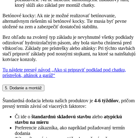
ktorý slúži ako základ pre montáž chatky.
Betónové kocky: Ak nie je možné realizovať betónovanie,
alternatívnym riešením sú betónové kocky. Tie musia byť pevne
uložené na zem a zabezpečiť dostatočnú stabilitu.
Bez ohľadu na zvolený typ základu je nevyhnutné všetky podklady
odizolovať hydroizolačným pásom, aby bola stavba chránená pred
vlhkosťou. Základy pre prístrešky alebo altánky: Pri týchto stavbách
stačí pripraviť základy pod nosnými stojkami, na ktoré sa nainštalujú
kotviace konzoly.
Tu nájdete presný návod „Ako si pripraviť podklad pod chatku,
prístrešok, altánok a garáž“
5. Dodanie a montáž
Štandardná dodacia lehota našich produktov je
4-6 týždňov
, pričom
presný termín závisí od viacerých faktorov:
Či ide o
štandardnú skladovú stavbu
alebo
atypickú
stavbu na mieru
Preferencie zákazníka, ako napríklad požadovaný termín
dodania