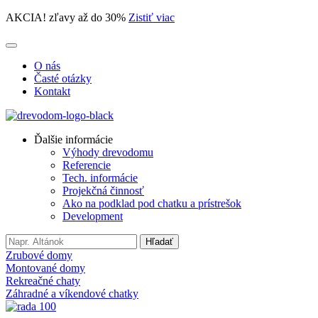
AKCIA! zľavy až do 30%
Zistiť viac
O nás
Časté otázky
Kontakt
Ďalšie informácie
Výhody drevodomu
Referencie
Tech. informácie
Projekčná činnosť
Ako na podklad pod chatku a prístrešok
Development
Search
Hľadať
for:
Zrubové domy
Montované domy
Rekreačné chaty
Záhradné a víkendové chatky