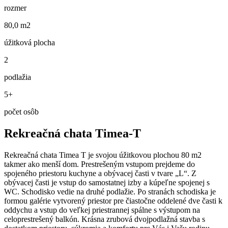
rozmer
80,0 m2
úžitková plocha
2
podlažia
5+
počet osôb
Rekreačná chata Timea-T
Rekreačná chata Timea T je svojou úžitkovou plochou 80 m2
takmer ako menší dom. Prestrešeným vstupom prejdeme do
spojeného priestoru kuchyne a obývacej časti v tvare „L“. Z
obývacej časti je vstup do samostatnej izby a kúpeľne spojenej s
WC. Schodisko vedie na druhé podlažie. Po stranách schodiska je
formou galérie vytvorený priestor pre čiastočne oddelené dve časti k
oddychu a vstup do veľkej priestrannej spálne s výstupom na
celoprestrešený balkón. Krásna zrubová dvojpodlažná stavba s