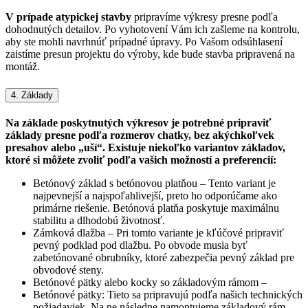
V prípade atypickej stavby
pripravíme výkresy presne podľa
dohodnutých detailov. Po vyhotovení Vám ich zašleme na kontrolu,
aby ste mohli navrhnúť prípadné úpravy. Po Vašom odsúhlasení
zaistíme presun projektu do výroby, kde bude stavba pripravená na
montáž.
4. Základy
Na základe poskytnutých výkresov je potrebné pripraviť
základy presne podľa rozmerov chatky, bez akýchkoľvek
presahov alebo „uší“. Existuje niekoľko variantov základov,
ktoré si môžete zvoliť podľa vašich možností a preferencií:
Betónový základ s betónovou platňou – Tento variant je
najpevnejší a najspoľahlivejší, preto ho odporúčame ako
primárne riešenie. Betónová platňa poskytuje maximálnu
stabilitu a dlhodobú životnosť.
Zámková dlažba – Pri tomto variante je kľúčové pripraviť
pevný podklad pod dlažbu. Po obvode musia byť
zabetónované obrubníky, ktoré zabezpečia pevný základ pre
obvodové steny.
Betónové pätky alebo kocky so základovým rámom –
Betónové pätky: Tieto sa pripravujú podľa našich technických
požiadaviek. Na ne následne namontujeme základový rám,