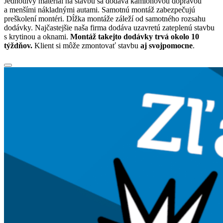
Jednotlivý materiál na stavbu sa dodáva kamiónovou dopravou
a menšími nákladnými autami. Samotnú montáž zabezpečujú
preškolení montéri. Dĺžka montáže záleží od samotného rozsahu
dodávky. Najčastejšie naša firma dodáva uzavretú zateplenú stavbu
s krytinou a oknami.
Montáž takejto dodávky trvá okolo 10
týždňov.
Klient si môže zmontovať stavbu
aj svojpomocne
.