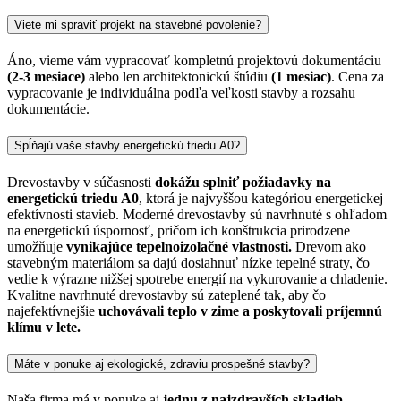
Viete mi spraviť projekt na stavebné povolenie?
Áno, vieme vám vypracovať kompletnú projektovú dokumentáciu
(2-3 mesiace)
alebo len architektonickú štúdiu
(1 mesiac)
. Cena za
vypracovanie je individuálna podľa veľkosti stavby a rozsahu
dokumentácie.
Spĺňajú vaše stavby energetickú triedu A0?
Drevostavby v súčasnosti
dokážu splniť požiadavky na
energetickú triedu A0
, ktorá je najvyššou kategóriou energetickej
efektívnosti stavieb. Moderné drevostavby sú navrhnuté s ohľadom
na energetickú úspornosť, pričom ich konštrukcia prirodzene
umožňuje
vynikajúce tepelnoizolačné vlastnosti.
Drevom ako
stavebným materiálom sa dajú dosiahnuť nízke tepelné straty, čo
vedie k výrazne nižšej spotrebe energií na vykurovanie a chladenie.
Kvalitne navrhnuté drevostavby sú zateplené tak, aby čo
najefektívnejšie
uchovávali teplo v zime a poskytovali príjemnú
klímu v lete.
Máte v ponuke aj ekologické, zdraviu prospešné stavby?
Naša firma má v ponuke aj
jednu z najzdravších skladieb