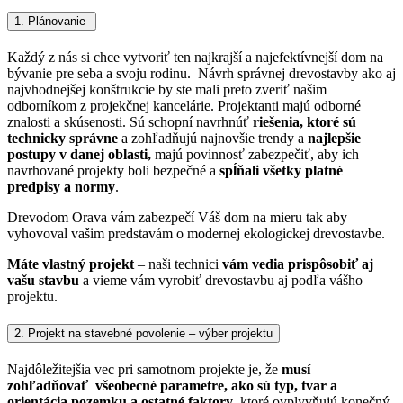
1. Plánovanie
Každý z nás si chce vytvoriť ten najkrajší a najefektívnejší dom na
bývanie pre seba a svoju rodinu. Návrh správnej drevostavby ako aj
najvhodnejšej konštrukcie by ste mali preto zveriť našim
odborníkom z projekčnej kancelárie.
Projektanti majú odborné
znalosti a skúsenosti. Sú schopní navrhnúť
riešenia, ktoré sú
technicky správne
a zohľadňujú najnovšie trendy a
najlepšie
postupy v danej oblasti,
majú povinnosť zabezpečiť, aby ich
navrhované projekty boli bezpečné a
spĺňali všetky platné
predpisy a normy
.
Drevodom Orava vám zabezpečí Váš dom na mieru tak aby
vyhovoval vašim predstavám o modernej ekologickej drevostavbe.
Máte vlastný projekt
– naši technici
vám vedia prispôsobiť aj
vašu stavbu
a vieme vám vyrobiť drevostavbu aj podľa vášho
projektu.
2. Projekt na stavebné povolenie – výber projektu
Najdôležitejšia vec pri samotnom projekte je, že
musí
zohľadňovať všeobecné parametre, ako sú typ, tvar a
orientácia pozemku a ostatné faktory
, ktoré ovplyvňujú konečný