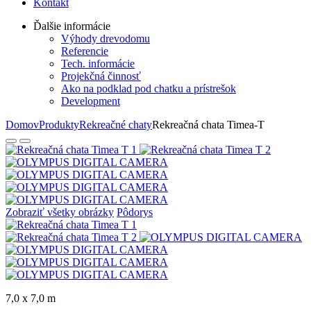
Kontakt
Ďalšie informácie
Výhody drevodomu
Referencie
Tech. informácie
Projekčná činnosť
Ako na podklad pod chatku a prístrešok
Development
Domov
Produkty
Rekreačné chaty
Rekreačná chata Timea-T
Zobraziť všetky obrázky
Pôdorys
7,0 x 7,0 m