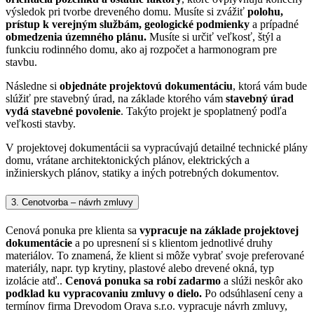
výsledok pri tvorbe dreveného domu.
Musíte si zvážiť
polohu,
prístup k verejným službám, geologické podmienky
a prípadné
obmedzenia územného plánu.
Musíte si určiť veľkosť, štýl a
funkciu rodinného domu, ako aj rozpočet a harmonogram pre
stavbu.
Následne si
objednáte projektovú dokumentáciu
, ktorá vám bude
slúžiť pre stavebný úrad, na základe ktorého vám
stavebný úrad
vydá stavebné povolenie
. Takýto projekt je spoplatnený podľa
veľkosti stavby.
V projektovej dokumentácii sa vypracúvajú detailné technické plány
domu, vrátane architektonických plánov, elektrických a
inžinierskych plánov, statiky a iných potrebných dokumentov.
3. Cenotvorba – návrh zmluvy
Cenová ponuka pre klienta sa
vypracuje na základe projektovej
dokumentácie
a po upresnení si s klientom jednotlivé druhy
materiálov. To znamená, že klient si môže vybrať svoje preferované
materiály, napr. typ krytiny, plastové alebo drevené okná, typ
izolácie atď..
Cenová ponuka sa robí zadarmo
a slúži neskôr ako
podklad ku vypracovaniu zmluvy o dielo.
Po odsúhlasení ceny a
termínov firma Drevodom Orava s.r.o. vypracuje návrh zmluvy,