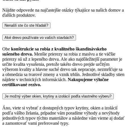
Nájdite odpovede na najčastejšie otázky týkajúce sa našich domov a
ďalších produktov.
Nenašli ste čo ste hľadali?
Aké drevo používate vo vašich stavbách?
Obe
konštrukcie sa robia z kvalitného škandinávskeho
sušeného dreva.
Menšie prierezy sa robia z masívu a tie väčšie
prierezy sú už z lepeného dreva. Ale ako najdôležitejší parameter je
určite kvalita vysušenia, pretože takéto drevo prejde určitým
výberom kvality a hlavne suché drevo tak nepracuje, nezmršťuje sa
a obmedzia sa tvarové zmeny a vznik trhlín. Jednotlivé skladby stien
nájdete v technických informáciách.
Nakupujeme výlučne
certifikované rezivo.
Je možný výber okien, krytiny a izolácií podľa vlastného výberu?
Áno, viete si vybrať z dostupných typov krytiny, okien a izolácií
podľa vášho želania, prípadne vám poradíme výhody a nevýhody
jednotlivých typov týchto materiálov a následne vám vieme aj dodať
a zamontovať vami preferované typy.