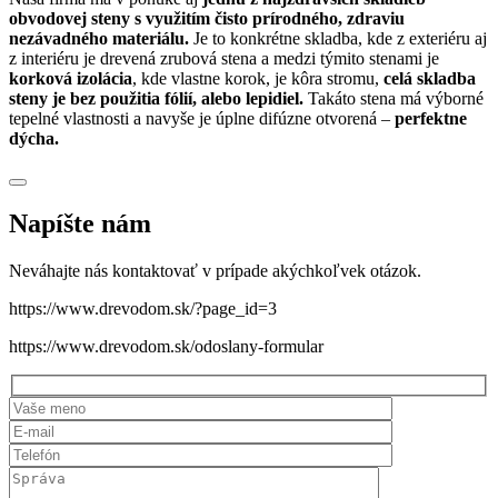
obvodovej steny s využitím čisto prírodného, zdraviu
nezávadného materiálu.
Je to konkrétne skladba, kde z exteriéru aj
z interiéru je drevená zrubová stena a medzi týmito stenami je
korková izolácia
, kde vlastne korok, je kôra stromu,
celá skladba
steny je bez použitia fólií, alebo lepidiel.
Takáto stena má výborné
tepelné vlastnosti a navyše je úplne difúzne otvorená –
perfektne
dýcha.
Napíšte nám
Neváhajte nás kontaktovať v prípade akýchkoľvek otázok.
https://www.drevodom.sk/?page_id=3
https://www.drevodom.sk/odoslany-formular