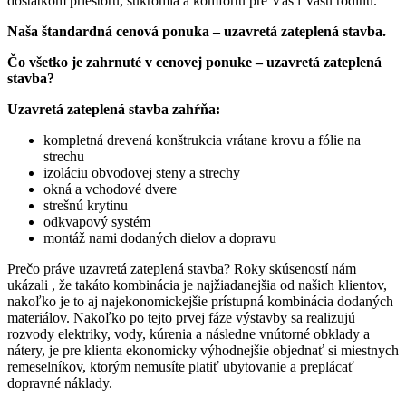
dostatkom priestoru, súkromia a komfortu pre Vás i Vašu rodinu.
Naša štandardná cenová ponuka – uzavretá zateplená stavba.
Čo všetko je zahrnuté v cenovej ponuke – uzavretá zateplená
stavba?
Uzavretá zateplená stavba zahŕňa:
kompletná drevená konštrukcia vrátane krovu a fólie na
strechu
izoláciu obvodovej steny a strechy
okná a vchodové dvere
strešnú krytinu
odkvapový systém
montáž nami dodaných dielov a dopravu
Prečo práve uzavretá zateplená stavba? Roky skúseností nám
ukázali , že takáto kombinácia je najžiadanejšia od našich klientov,
nakoľko je to aj najekonomickejšie prístupná kombinácia dodaných
materiálov. Nakoľko po tejto prvej fáze výstavby sa realizujú
rozvody elektriky, vody, kúrenia a následne vnútorné obklady a
nátery, je pre klienta ekonomicky výhodnejšie objednať si miestnych
remeselníkov, ktorým nemusíte platiť ubytovanie a preplácať
dopravné náklady.