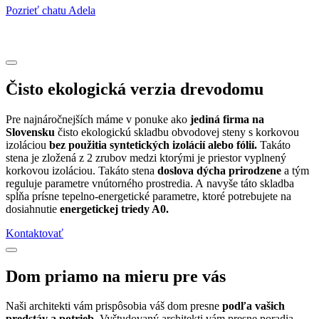
Pozrieť chatu Adela
Čisto ekologická verzia drevodomu
Pre najnáročnejších máme v ponuke ako
jediná firma na
Slovensku
čisto ekologickú skladbu obvodovej steny s korkovou
izoláciou
bez použitia syntetických izolácií alebo fólií.
Takáto
stena je zložená z 2 zrubov medzi ktorými je priestor vyplnený
korkovou izoláciou. Takáto stena
doslova dýcha prirodzene
a tým
reguluje parametre vnútorného prostredia. A navyše táto skladba
spĺňa prísne tepelno-energetické parametre, ktoré potrebujete na
dosiahnutie
energetickej triedy A0.
Kontaktovať
Dom priamo na mieru pre vás
Naši architekti vám prispôsobia váš dom presne
podľa vašich
predstáv a potrieb.
Vyštudovaný architekti vám presne poradia