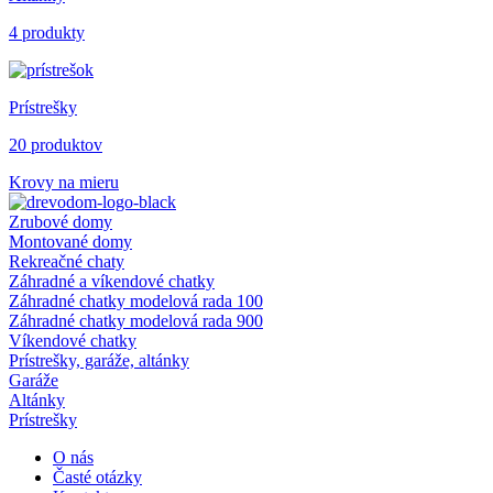
4 produkty
Prístrešky
20 produktov
Krovy na mieru
Zrubové domy
Montované domy
Rekreačné chaty
Záhradné a víkendové chatky
Záhradné chatky modelová rada 100
Záhradné chatky modelová rada 900
Víkendové chatky
Prístrešky, garáže, altánky
Garáže
Altánky
Prístrešky
O nás
Časté otázky