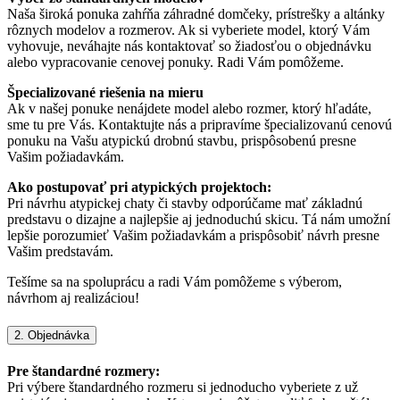
Naša široká ponuka zahŕňa záhradné domčeky, prístrešky a altánky
rôznych modelov a rozmerov. Ak si vyberiete model, ktorý Vám
vyhovuje, neváhajte nás kontaktovať so žiadosťou o objednávku
alebo vypracovanie cenovej ponuky. Radi Vám pomôžeme.
Špecializované riešenia na mieru
Ak v našej ponuke nenájdete model alebo rozmer, ktorý hľadáte,
sme tu pre Vás. Kontaktujte nás a pripravíme špecializovanú cenovú
ponuku na Vašu atypickú drobnú stavbu, prispôsobenú presne
Vašim požiadavkám.
Ako postupovať pri atypických projektoch:
Pri návrhu atypickej chaty či stavby odporúčame mať základnú
predstavu o dizajne a najlepšie aj jednoduchú skicu. Tá nám umožní
lepšie porozumieť Vašim požiadavkám a prispôsobiť návrh presne
Vašim predstavám.
Tešíme sa na spoluprácu a radi Vám pomôžeme s výberom,
návrhom aj realizáciou!
2. Objednávka
Pre štandardné rozmery:
Pri výbere štandardného rozmeru si jednoducho vyberiete z už