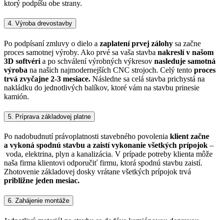
ktorý podpíšu obe strany.
4. Výroba drevostavby
Po podpísaní zmluvy o dielo a
zaplatení prvej zálohy
sa začne
proces samotnej výroby. Ako prvé sa vaša stavba
nakreslí v našom
3D softvéri
a po schválení výrobných výkresov
nasleduje samotná
výroba
na našich najmodernejších CNC strojoch. Celý tento
proces
trvá zvyčajne 2-3 mesiace.
Následne sa celá stavba prichystá na
nakládku do jednotlivých balíkov, ktoré vám na stavbu prinesie
kamión.
5. Príprava základovej platne
Po nadobudnutí právoplatnosti stavebného povolenia
klient začne
a vykoná spodnú stavbu a zaistí vykonanie všetkých prípojok
–
voda, elektrina, plyn a kanalizácia. V prípade potreby klienta môže
naša firma klientovi odporučiť firmu, ktorá spodnú stavbu zaistí.
Zhotovenie základovej dosky vrátane všetkých prípojok trvá
približne jeden mesiac.
6. Zahájenie montáže