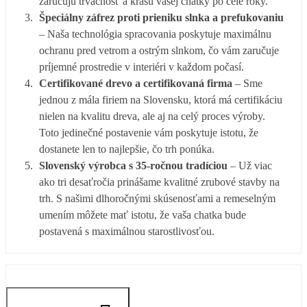
zaručujú trvácnosť a krásu vašej chatky po celé roky.
Špeciálny záfrez proti prieniku slnka a prefukovaniu
– Naša technológia spracovania poskytuje maximálnu
ochranu pred vetrom a ostrým slnkom, čo vám zaručuje
príjemné prostredie v interiéri v každom počasí.
Certifikované drevo a certifikovaná firma
– Sme
jednou z mála firiem na Slovensku, ktorá má certifikáciu
nielen na kvalitu dreva, ale aj na celý proces výroby.
Toto jedinečné postavenie vám poskytuje istotu, že
dostanete len to najlepšie, čo trh ponúka.
Slovenský výrobca s 35-ročnou tradíciou
– Už viac
ako tri desaťročia prinášame kvalitné zrubové stavby na
trh. S našimi dlhoročnými skúsenosťami a remeselným
umením môžete mať istotu, že vaša chatka bude
postavená s maximálnou starostlivosťou.