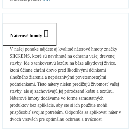
Náterové hmoty
V našej ponuke nájdete aj kvalitné náterové hmoty značky
SIKKENS, ktoré sú navrhnuté na ochranu vašej drevenej
stavby. Ide o tenkovrstvú lazúru na báze alkydovej živice,
ktorá účinne chráni drevo pred škodlivými účinkami
slnečného žiarenia a nepriaznivými poveternostnými
podmienkami. Tieto nátery nielen predlžujú životnosť vašej
stavby, ale aj zachovávajú jej prirodzenú krásu a textúru.
Náterové hmoty dodávame vo forme samostatných
produktov bez aplikácie, aby ste si ich použitie mohli
prispôsobiť svojim potrebám. Odporúča sa aplikovať náter v
dvoch vrstvách pre optimálnu ochranu a trvácnosť.