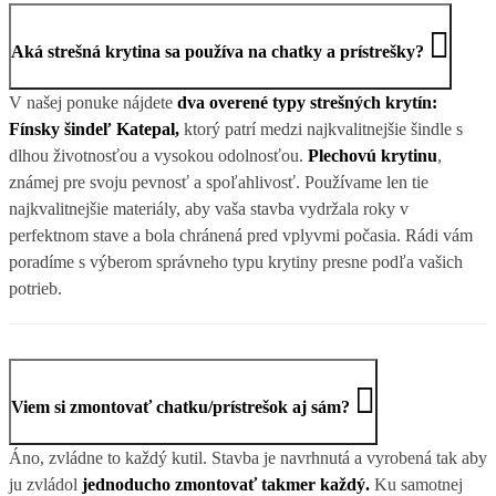
Aká strešná krytina sa používa na chatky a prístrešky?
V našej ponuke nájdete
dva overené typy strešných krytín:
Fínsky šindeľ Katepal,
ktorý patrí medzi najkvalitnejšie šindle s
dlhou životnosťou a vysokou odolnosťou.
Plechovú krytinu
,
známej pre svoju pevnosť a spoľahlivosť. Používame len tie
najkvalitnejšie materiály, aby vaša stavba vydržala roky v
perfektnom stave a bola chránená pred vplyvmi počasia. Rádi vám
poradíme s výberom správneho typu krytiny presne podľa vašich
potrieb.
Viem si zmontovať chatku/prístrešok aj sám?
Áno, zvládne to každý kutil. Stavba je navrhnutá a vyrobená tak aby
ju zvládol
jednoducho zmontovať takmer každý.
Ku samotnej