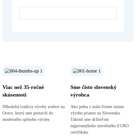
Viac než 35-ročné
Sme čisto slovenský
skúsenosti
výrobca
Dlhodobá tradícia výroby zrubov na
Ako jedna z mála firiem máme
Orave, ktorú sme pretavili do
výrobu priamo na Slovensku.
moderného spôsobu výroby.
Taktiež sme držiteľom
najprísnejšieho stavebného EURO
certifikátu.