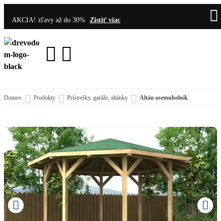
AKCIA! zľavy až do 30%
Zistiť viac
Domov
Produkty
Prístrešky, garáže, altánky
Altán osemuholník