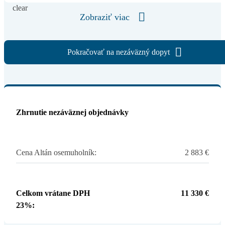
Zobraziť viac
Pokračovať na nezáväzný dopyt
Zhrnutie nezáväznej objednávky
Cena Altán osemuholník:
2 883
€
Celkom vrátane DPH
11 330
€
23%: