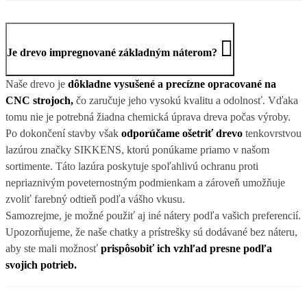
Je drevo impregnované základným náterom?
Naše drevo je
dôkladne vysušené a precízne opracované na
CNC strojoch,
čo zaručuje jeho vysokú kvalitu a odolnosť. Vďaka
tomu nie je potrebná žiadna chemická úprava dreva počas výroby.
Po dokončení stavby však
odporúčame ošetriť drevo
tenkovrstvou
lazúrou značky SIKKENS, ktorú ponúkame priamo v našom
sortimente. Táto lazúra poskytuje spoľahlivú ochranu proti
nepriaznivým poveternostným podmienkam a zároveň umožňuje
zvoliť farebný odtieň podľa vášho vkusu.
Samozrejme, je možné použiť aj iné nátery podľa vašich preferencií.
Upozorňujeme, že naše chatky a prístrešky sú dodávané bez náteru,
aby ste mali možnosť
prispôsobiť ich vzhľad presne podľa
svojich potrieb.