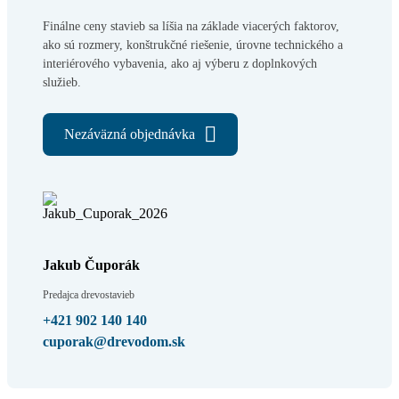
Finálne ceny stavieb sa líšia na základe viacerých faktorov,
ako sú rozmery, konštrukčné riešenie, úrovne technického a
interiérového vybavenia, ako aj výberu z doplnkových
služieb.
Nezáväzná objednávka
Jakub Čuporák
Predajca drevostavieb
+421 902 140 140
cuporak@drevodom.sk