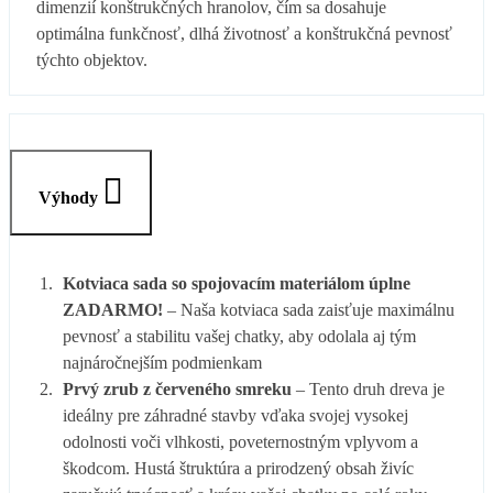
dimenzií konštrukčných hranolov, čím sa dosahuje
optimálna funkčnosť, dlhá životnosť a konštrukčná pevnosť
týchto objektov.
Výhody
Kotviaca sada so spojovacím materiálom úplne
ZADARMO!
– Naša kotviaca sada zaisťuje maximálnu
pevnosť a stabilitu vašej chatky, aby odolala aj tým
najnáročnejším podmienkam
Prvý zrub z červeného smreku
– Tento druh dreva je
ideálny pre záhradné stavby vďaka svojej vysokej
odolnosti voči vlhkosti, poveternostným vplyvom a
škodcom. Hustá štruktúra a prirodzený obsah živíc