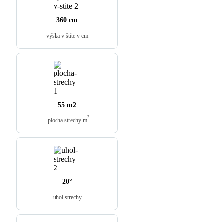
360 cm
výška v štíte v cm
55 m2
2
plocha strechy m
20°
uhol strechy