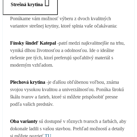
Strešná krytina
Ponúkame vám možnosť výberu z dvoch kvalitných
variantov strešnej krytiny, ktoré splnia vaše očakávania:
Fínsky šindeľ Katepal
-patrí medzi najkvalitnejšie na trhu,
vyniká dlhou životnosťou a odolnosťou. Ide o ideálne
riešenie pre tých, ktorí preferujú spoľahlivý materiál s
moderným vzhľadom.
Plechová krytina
-je ďalšou obľúbenou voľbou, známa
svojou vysokou kvalitou a univerzálnosťou. Ponúka širokú
škálu tvarov a farieb, ktoré si môžete prispôsobiť presne
podľa vašich predstáv.
Oba varianty
sú dostupné v rôznych tvaroch a farbách, aby
dokonale ladili s vašou stavbou. Prehľad možností a detaily
si môžete pozrieť
TU.