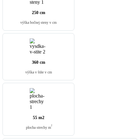
250 cm
výška bočnej steny v cm
360 cm
výška v štíte v cm
55 m2
2
plocha strechy m