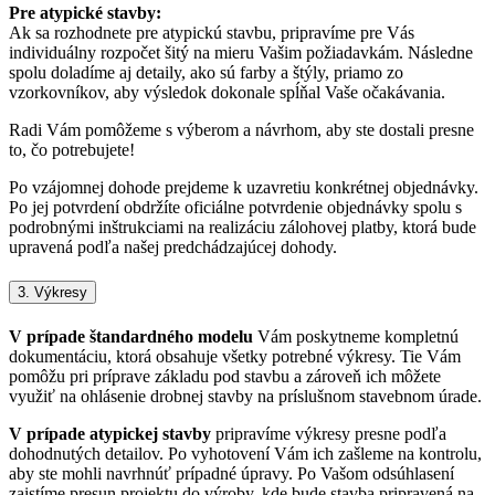
Pre atypické stavby:
Ak sa rozhodnete pre atypickú stavbu, pripravíme pre Vás
individuálny rozpočet šitý na mieru Vašim požiadavkám. Následne
spolu doladíme aj detaily, ako sú farby a štýly, priamo zo
vzorkovníkov, aby výsledok dokonale spĺňal Vaše očakávania.
Radi Vám pomôžeme s výberom a návrhom, aby ste dostali presne
to, čo potrebujete!
Po vzájomnej dohode prejdeme k uzavretiu konkrétnej objednávky.
Po jej potvrdení obdržíte oficiálne potvrdenie objednávky spolu s
podrobnými inštrukciami na realizáciu zálohovej platby, ktorá bude
upravená podľa našej predchádzajúcej dohody.
3. Výkresy
V prípade štandardného modelu
Vám poskytneme kompletnú
dokumentáciu, ktorá obsahuje všetky potrebné výkresy. Tie Vám
pomôžu pri príprave základu pod stavbu a zároveň ich môžete
využiť na ohlásenie drobnej stavby na príslušnom stavebnom úrade.
V prípade atypickej stavby
pripravíme výkresy presne podľa
dohodnutých detailov. Po vyhotovení Vám ich zašleme na kontrolu,
aby ste mohli navrhnúť prípadné úpravy. Po Vašom odsúhlasení
zaistíme presun projektu do výroby, kde bude stavba pripravená na