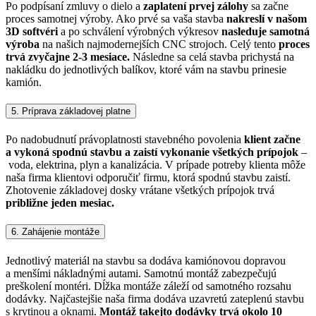
Po podpísaní zmluvy o dielo a
zaplatení prvej zálohy
sa začne
proces samotnej výroby. Ako prvé sa vaša stavba
nakreslí v našom
3D softvéri
a po schválení výrobných výkresov
nasleduje samotná
výroba
na našich najmodernejších CNC strojoch. Celý tento
proces
trvá zvyčajne 2-3 mesiace.
Následne sa celá stavba prichystá na
nakládku do jednotlivých balíkov, ktoré vám na stavbu prinesie
kamión.
5. Príprava základovej platne
Po nadobudnutí právoplatnosti stavebného povolenia
klient začne
a vykoná spodnú stavbu a zaistí vykonanie všetkých prípojok
–
voda, elektrina, plyn a kanalizácia. V prípade potreby klienta môže
naša firma klientovi odporučiť firmu, ktorá spodnú stavbu zaistí.
Zhotovenie základovej dosky vrátane všetkých prípojok trvá
približne jeden mesiac.
6. Zahájenie montáže
Jednotlivý materiál na stavbu sa dodáva kamiónovou dopravou
a menšími nákladnými autami. Samotnú montáž zabezpečujú
preškolení montéri. Dĺžka montáže záleží od samotného rozsahu
dodávky. Najčastejšie naša firma dodáva uzavretú zateplenú stavbu
s krytinou a oknami.
Montáž takejto dodávky trvá okolo 10