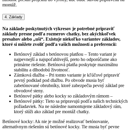
montáž.
4. Základy
Na základe poskytnutých výkresov je potrebné pripraviť
základy presne podľa rozmerov chatky, bez akýchkoľvek
presahov alebo „uší“. Existuje niekoľko variantov základov,
ktoré si môžete zvoliť podľa vašich možností a preferencií:
Betónový základ s betónovou platňou – Tento variant je
najpevnejší a najspoľahlivejší, preto ho odporúčame ako
primárne riešenie. Betónová platňa poskytuje maximálnu
stabilitu a dlhodobú životnosť.
Zámková dlažba – Pri tomto variante je kľúčové pripraviť
pevný podklad pod dlažbu. Po obvode musia byť
zabetónované obrubníky, ktoré zabezpečia pevný základ pre
obvodové steny.
Betónové pätky alebo kocky so základovým rámom –
Betónové pätky: Tieto sa pripravujú podľa našich technických
požiadaviek. Na ne následne namontujeme základový rám,
ktorý slúži ako základ pre montáž chatky.
Betónové kocky: Ak nie je možné realizovať betónovanie,
alternatívnym riešením sú betónové kocky. Tie musia byť pevne