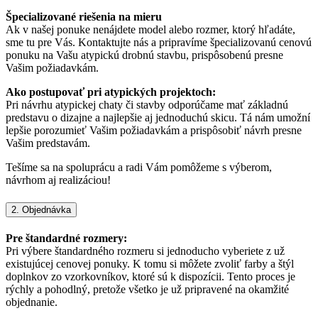
Špecializované riešenia na mieru
Ak v našej ponuke nenájdete model alebo rozmer, ktorý hľadáte,
sme tu pre Vás. Kontaktujte nás a pripravíme špecializovanú cenovú
ponuku na Vašu atypickú drobnú stavbu, prispôsobenú presne
Vašim požiadavkám.
Ako postupovať pri atypických projektoch:
Pri návrhu atypickej chaty či stavby odporúčame mať základnú
predstavu o dizajne a najlepšie aj jednoduchú skicu. Tá nám umožní
lepšie porozumieť Vašim požiadavkám a prispôsobiť návrh presne
Vašim predstavám.
Tešíme sa na spoluprácu a radi Vám pomôžeme s výberom,
návrhom aj realizáciou!
2. Objednávka
Pre štandardné rozmery:
Pri výbere štandardného rozmeru si jednoducho vyberiete z už
existujúcej cenovej ponuky. K tomu si môžete zvoliť farby a štýl
doplnkov zo vzorkovníkov, ktoré sú k dispozícii. Tento proces je
rýchly a pohodlný, pretože všetko je už pripravené na okamžité
objednanie.