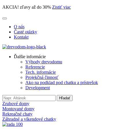
AKCIA! zľavy až do 30%
Zistiť viac
O nás
Časté otázky
Kontakt
Ďalšie informácie
Výhody drevodomu
Referencie
Tech. informácie
Projekčná činnosť
Ako na podklad pod chatku a prístrešok
Development
Search
Hľadať
for:
Zrubové domy
Montované domy
Rekreačné chaty
Záhradné a víkendové chatky