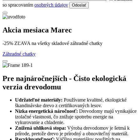
so spracovaním
osobných údajov
Odoslať
Akcia mesiaca Marec
-25% ZĽAVA na všetky skladové záhradné chatky
Záhradné chatky
Pre najnáročnejších - Čisto ekologická
verzia drevodomu
Udržateľné materiály:
Používame kvalitné, ekologické
škandinávske drevo z certifikovaných lesov.
Nízka energetická náročnosť:
Drevodomy majú vynikajúce
izolačné vlastnosti, čo znižuje spotrebu energie na
vykurovanie a chladenie.
Znížená uhlíková stopa:
Výroba drevodomov je šetrná k
prírode, pretože drevo je prírodný a obnoviteľný materiál.
Recyklovateľnosť:
Väčšina materiálov použitých na