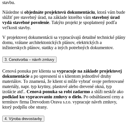
stavbu.
Následne si
objednáte projektovú dokumentáciu
, ktorá vám bude
slúžiť pre stavebný úrad, na základe ktorého vám
stavebný úrad
vydá stavebné povolenie
. Takýto projekt je spoplatnený podľa
veľkosti stavby.
V projektovej dokumentácii sa vypracúvajú detailné technické plány
domu, vrátane architektonických plánov, elektrických a
inžinierskych plánov, statiky a iných potrebných dokumentov.
3. Cenotvorba – návrh zmluvy
Cenová ponuka pre klienta sa
vypracuje na základe projektovej
dokumentácie
a po upresnení si s klientom jednotlivé druhy
materiálov. To znamená, že klient si môže vybrať svoje preferované
materiály, napr. typ krytiny, plastové alebo drevené okná, typ
izolácie atď..
Cenová ponuka sa robí zadarmo
a slúži neskôr ako
podklad ku vypracovaniu zmluvy o dielo.
Po odsúhlasení ceny a
termínov firma Drevodom Orava s.r.o. vypracuje návrh zmluvy,
ktorý podpíšu obe strany.
4. Výroba drevostavby