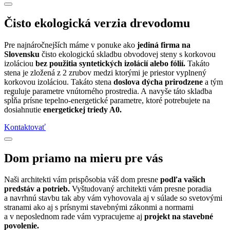
Čisto ekologická verzia drevodomu
Pre najnáročnejších máme v ponuke ako
jediná firma na
Slovensku
čisto ekologickú skladbu obvodovej steny s korkovou
izoláciou
bez použitia syntetických izolácií alebo fólií.
Takáto
stena je zložená z 2 zrubov medzi ktorými je priestor vyplnený
korkovou izoláciou. Takáto stena
doslova dýcha prirodzene
a tým
reguluje parametre vnútorného prostredia. A navyše táto skladba
spĺňa prísne tepelno-energetické parametre, ktoré potrebujete na
dosiahnutie
energetickej triedy A0.
Kontaktovať
Dom priamo na mieru pre vás
Naši architekti vám prispôsobia váš dom presne
podľa vašich
predstáv a potrieb.
Vyštudovaný architekti vám presne poradia
a navrhnú stavbu tak aby vám vyhovovala aj v súlade so svetovými
stranami ako aj s prísnymi stavebnými zákonmi a normami
a v neposlednom rade vám vypracujeme aj
projekt na stavebné
povolenie.