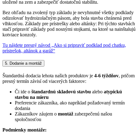
uložené na zem a zabezpečiť dostatočnú stabilitu.
Bez ohľadu na zvolený typ základu je nevyhnutné všetky podklady
odizolovať hydroizolačným pásom, aby bola stavba chránená pred
vlhkosťou. Základy pre prístrešky alebo altánky: Pri týchto stavbách
stačí pripraviť základy pod nosnými stojkami, na ktoré sa nainštalujú
kotviace konzoly.
Tu nájdete presný návod „Ako si pripraviť podklad pod chatku,
prístrešok, altánok a garáž“
5. Dodanie a montáž
Štandardná dodacia lehota našich produktov je
4-6 týždňov
, pričom
presný termín závisí od viacerých faktorov:
Či ide o
štandardnú skladovú stavbu
alebo
atypickú
stavbu na mieru
Preferencie zákazníka, ako napríklad požadovaný termín
dodania
Zákazníkov záujem o
montáž
zabezpečenú našou
spoločnosťou
Podmienky montáže: