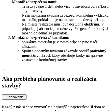
Montáž zabezpečená nami:
Trvá zvyčajne 1 deň alebo viac, v závislosti od veľkosti
a typu stavby.
Naša montážna skupina zabezpečí kompletnú vykládku
materiálu, pokiaľ nie je na mieste obmedzený prístup.
Na mieste realizácie musí byť dostupná
elektrina
. V
prípade jej absencie je možné využiť generátor, ktorý si
možno objednať za príplatok.
Montáž zabezpečená zákazníkom:
Vykládka materiálu je v tomto prípade plne v réžii
zákazníka.
Spolu s dodaným tovarom zákazník obdrží
podrobný
montážny návod
, ktorý obsahuje kroky na správne
zostavenie konkrétnej stavby.
Ako prebieha plánovanie a realizácia
stavby?
1. Plánovanie
Každý z nás si chce vytvoriť ten najkrajší a najefektívnejší dom na