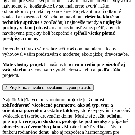
bývanie pre seba a svoju rodinu. Návrh správnej drevostavby ako aj
najvhodnejšej konštrukcie by ste mali preto zveriť našim
odborníkom z projekčnej kancelárie.
Projektanti majú odborné
znalosti a skúsenosti. Sú schopní navrhnúť
riešenia, ktoré sú
technicky správne
a zohľadňujú najnovšie trendy a
najlepšie
postupy v danej oblasti,
majú povinnosť zabezpečiť, aby ich
navrhované projekty boli bezpečné a
spĺňali všetky platné
predpisy a normy
.
Drevodom Orava vám zabezpečí Váš dom na mieru tak aby
vyhovoval vašim predstavám o modernej ekologickej drevostavbe.
Máte vlastný projekt
– naši technici
vám vedia prispôsobiť aj
vašu stavbu
a vieme vám vyrobiť drevostavbu aj podľa vášho
projektu.
2. Projekt na stavebné povolenie – výber projektu
Najdôležitejšia vec pri samotnom projekte je, že
musí
zohľadňovať všeobecné parametre, ako sú typ, tvar a
orientácia pozemku a ostatné faktory
, ktoré ovplyvňujú konečný
výsledok pri tvorbe dreveného domu.
Musíte si zvážiť
polohu,
prístup k verejným službám, geologické podmienky
a prípadné
obmedzenia územného plánu.
Musíte si určiť veľkosť, štýl a
funkciu rodinného domu, ako aj rozpočet a harmonogram pre