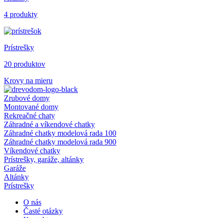
4 produkty
Prístrešky
20 produktov
Krovy na mieru
Zrubové domy
Montované domy
Rekreačné chaty
Záhradné a víkendové chatky
Záhradné chatky modelová rada 100
Záhradné chatky modelová rada 900
Víkendové chatky
Prístrešky, garáže, altánky
Garáže
Altánky
Prístrešky
O nás
Časté otázky