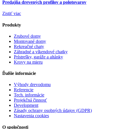
Predajňa drevených profilov a polotovarov
Zistiť viac
Produkty
Zrubové domy
Montované domy
Rekreačné chaty
Záhradné a víkendové chatky
Prístrešky, garáže a altánky
Krovy na mieru
Ďalšie informácie
Výhody drevodomu
Referencie
Tech. informácie
Projekčná činnosť
Development
Zásady ochrany osobných údajov (GDPR)
Nastavenia cookies
O spoločnosti